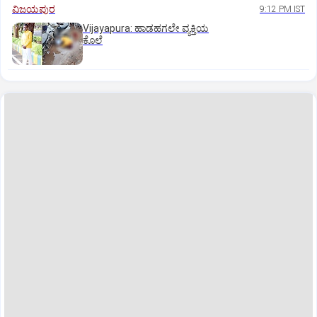
ವಿಜಯಪುರ
9:12 PM IST
Vijayapura: ಹಾಡಹಗಲೇ ವ್ಯಕ್ತಿಯ
ಕೊಲೆ