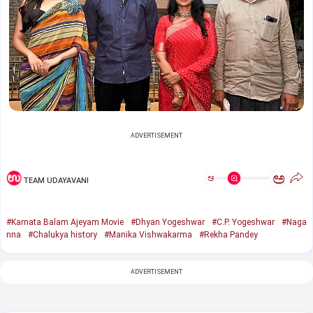
ADVERTISEMENT
ಅ
ಅ
TEAM UDAYAVANI
#Karnata Balam Ajeyam Movie
#Dhyan Yogeshwar
#C.P. Yogeshwar
#Naga
nna
#Chalukya history
#Manika Vishwakarma
#Rekha Pandey
ADVERTISEMENT