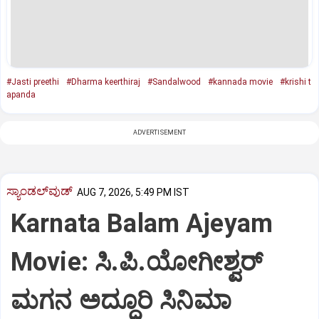
#Jasti preethi
#Dharma keerthiraj
#Sandalwood
#kannada movie
#krishi t
apanda
ADVERTISEMENT
ಸ್ಯಾಂಡಲ್‌ವುಡ್‌
AUG 7, 2026, 5:49 PM IST
Karnata Balam Ajeyam
Movie: ಸಿ.ಪಿ.ಯೋಗೀಶ್ವರ್‌
ಮಗನ ಅದ್ಧೂರಿ ಸಿನಿಮಾ