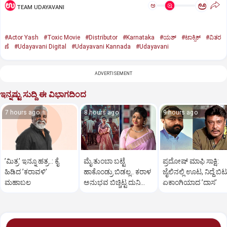
ಅ
ಅ
TEAM UDAYAVANI
#Actor Yash
#Toxic Movie
#Distributor
#Karnataka
#ಯಶ್‌
#ಟಾಕ್ಸಿಕ್‌
#ವಿತರ
ಣೆ
#Udayavani Digital
#Udayavani Kannada
#Udayavani
ADVERTISEMENT
ಇನ್ನಷ್ಟು ಸುದ್ದಿ ಈ ವಿಭಾಗದಿಂದ
7 hours ago
8 hours ago
9 hours ago
ʼಮಿತ್ರʼ ಇನ್ನೂ ಹತ್ರ..: ಕೈ
ಮೈ ತುಂಬಾ ಬಟ್ಟೆ
ಪ್ರದೋಷ್‌ ಮಾಫಿ ಸಾಕ್ಷಿ:
ಹಿಡಿದ ʼಕರಾವಳಿʼ
ಹಾಕೊಂಡ್ರು ಬಿಡಲ್ಲ.. ಕರಾಳ
ಜೈಲಿನಲ್ಲಿ ಊಟ, ನಿದ್ದೆ ಬಿಟ್
ಮಹಾಬಲ
ಅನುಭವ ಬಿಚ್ಚಿಟ್ಟ ದುನಿಯಾ
ಏಕಾಂಗಿಯಾದ ʼದಾಸʼ
ವಿಜಿ ಪುತ್ರಿ