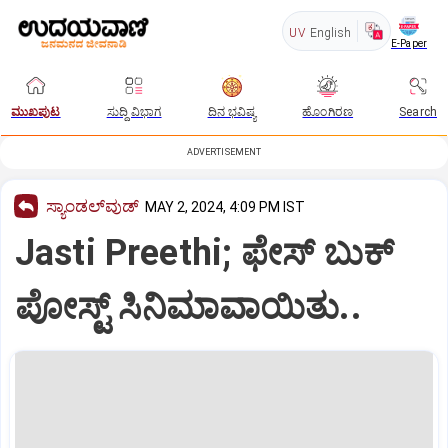
UV
English
E-Paper
ಮುಖಪುಟ
ಸುದ್ದಿ ವಿಭಾಗ
ದಿನ ಭವಿಷ್ಯ
ಹೊಂಗಿರಣ
Search
ADVERTISEMENT
ಸ್ಯಾಂಡಲ್‌ವುಡ್‌
MAY 2, 2024, 4:09 PM IST
Jasti Preethi; ಫೇಸ್ ಬುಕ್
ಪೋಸ್ಟ್ ಸಿನಿಮಾವಾಯಿತು..