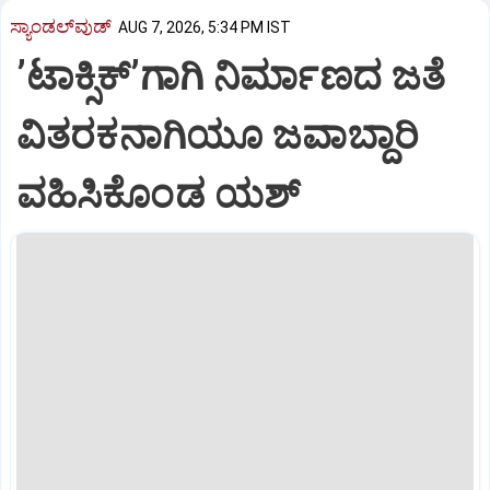
ಸ್ಯಾಂಡಲ್‌ವುಡ್‌
AUG 7, 2026, 5:34 PM IST
ʼಟಾಕ್ಸಿಕ್‌ʼಗಾಗಿ ನಿರ್ಮಾಣದ ಜತೆ
ವಿತರಕನಾಗಿಯೂ ಜವಾಬ್ದಾರಿ
ವಹಿಸಿಕೊಂಡ ಯಶ್