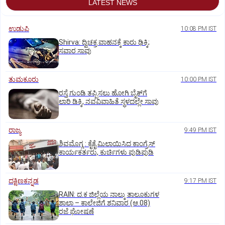
LATEST NEWS
ಉಡುಪಿ
10:08 PM IST
Shirva: ದ್ವಿಚಕ್ರ ವಾಹನಕ್ಕೆ ಕಾರು ಢಿಕ್ಕಿ;
ಸವಾರ ಸಾವು
ತುಮಕೂರು
10:00 PM IST
ರಸ್ತೆ ಗುಂಡಿ ತಪ್ಪಿಸಲು ಹೋಗಿ ಬೈಕ್‌ಗೆ
ಲಾರಿ ಡಿಕ್ಕಿ, ನವವಿವಾಹಿತೆ ಸ್ಥಳದಲ್ಲೇ ಸಾವು
ರಾಜ್ಯ
9:49 PM IST
ಶಿವಮೊಗ್ಗ : ಕೈಕೈ ಮಿಲಾಯಿಸಿದ ಕಾಂಗ್ರೆಸ್
ಕಾರ್ಯಕರ್ತರು, ಕುರ್ಚಿಗಳು ಪುಡಿಪುಡಿ
ದಕ್ಷಿಣಕನ್ನಡ
9:17 PM IST
RAIN: ದ.ಕ ಜಿಲ್ಲೆಯ ನಾಲ್ಕು ತಾಲೂಕುಗಳ
ಶಾಲಾ – ಕಾಲೇಜಿಗೆ ಶನಿವಾರ (ಆ.08)
ರಜೆ ಘೋಷಣೆ