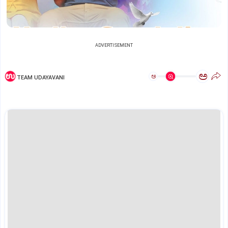
ADVERTISEMENT
ಅ
ಅ
TEAM UDAYAVANI