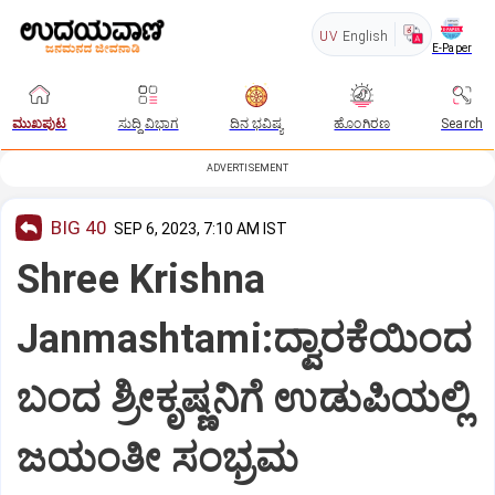
UV
English
E-Paper
ಮುಖಪುಟ
ಸುದ್ದಿ ವಿಭಾಗ
ದಿನ ಭವಿಷ್ಯ
ಹೊಂಗಿರಣ
Search
ADVERTISEMENT
BIG 40
SEP 6, 2023, 7:10 AM IST
Shree Krishna
Janmashtami:ದ್ವಾರಕೆಯಿಂದ
ಬಂದ ಶ್ರೀಕೃಷ್ಣನಿಗೆ ಉಡುಪಿಯಲ್ಲಿ
ಜಯಂತೀ ಸಂಭ್ರಮ