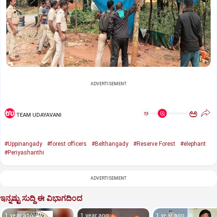
ADVERTISEMENT
ಅ
ಅ
TEAM UDAYAVANI
#Uppinangady
#forest officers
#Belthangady
#Reserve Forest
#elephant
#Periyashanthi
ADVERTISEMENT
ಇನ್ನಷ್ಟು ಸುದ್ದಿ ಈ ವಿಭಾಗದಿಂದ
1 year ago
1 year ago
1 year ago