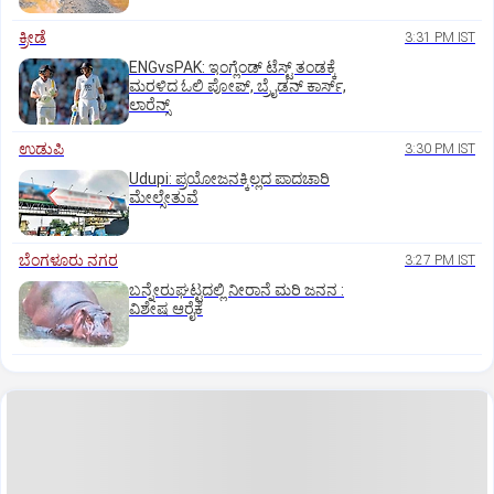
ಕ್ರೀಡೆ
3:31 PM IST
ENGvsPAK: ಇಂಗ್ಲೆಂಡ್‌ ಟೆಸ್ಟ್‌ ತಂಡಕ್ಕೆ
ಮರಳಿದ ಓಲಿ ಪೋಪ್, ಬ್ರೈಡನ್ ಕಾರ್ಸ್,
ಲಾರೆನ್ಸ್
ಉಡುಪಿ
3:30 PM IST
Udupi: ಪ್ರಯೋಜನಕ್ಕಿಲ್ಲದ ಪಾದಚಾರಿ
ಮೇಲ್ಸೇತುವೆ
ಬೆಂಗಳೂರು ನಗರ
3:27 PM IST
ಬನ್ನೇರುಘಟ್ಟದಲ್ಲಿ ನೀರಾನೆ ಮರಿ ಜನನ :
ವಿಶೇಷ ಆರೈಕೆ