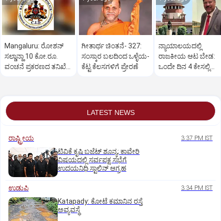
Mangaluru: ರೋಶನ್‌
ಗೀತಾರ್ಥ ಚಿಂತನೆ- 327:
ನ್ಯಾಯಾಲಯದಲ್ಲಿ
ಸಲ್ಡಾನ್ಹಾ 10 ಕೋ.ರೂ.
ಸಂಸ್ಕಾರ ಬಲದಿಂದ ಒಳ್ಳೆಯ-
ರಾಜಕೀಯ ಆಟ ಬೇಡ:
ವಂಚನೆ ಪ್ರಕರಣದ ತನಿಖೆ
ಕೆಟ್ಟ ಕೆಲಸಗಳಿಗೆ ಪ್ರೇರಣೆ
ಒಂದೇ ದಿನ 4 ಕೇಸಲ್ಲಿ
ಸಿಐಡಿಗೆ ವರ್ಗ
ಸುಪ್ರೀಂಕೋರ್ಟ್‌ ಅಭಿಮ
LATEST NEWS
ರಾಷ್ಟ್ರೀಯ
3:37 PM IST
ಟಿವಿಕೆ ಕೃಷಿ ಬಜೆಟ್ ಶೂನ್ಯ; ಕಾವೇರಿ
ವಿಷಯದಲ್ಲಿ ಸರ್ವಪಕ್ಷ ಸಭೆಗೆ
ಉದಯನಿಧಿ ಸ್ಟಾಲಿನ್ ಆಗ್ರಹ
ಉಡುಪಿ
3:34 PM IST
Katapady: ಕೋಟೆ ಕಮಾನಿನ ರಸ್ತೆ
ಅವ್ಯವಸ್ಥೆ