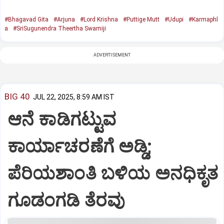
#Bhagavad Gita
#Arjuna
#Lord Krishna
#Puttige Mutt
#Udupi
#Karmaphl
a
#SriSugunendra Theertha Swamiji
ADVERTISEMENT
BIG 40
JUL 22, 2025, 8:59 AM IST
ಆನೆ ಕಾಡಿಗಟ್ಟುವ
ಕಾರ್ಯಾಚರಣೆಗೆ ಅಡ್ಡಿ;
ಪೆರಿಯಶಾಂತಿ ಬಳಿಯ ಅನಧಿಕೃತ
ಗೂಡಂಗಡಿ ತೆರವು