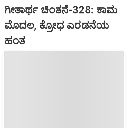
ಗೀತಾರ್ಥ ಚಿಂತನೆ-328: ಕಾಮ
ಮೊದಲ, ಕ್ರೋಧ ಎರಡನೆಯ
ಹಂತ