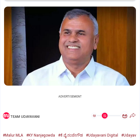
ADVERTISEMENT
ಅ
ಅ
TEAM UDAYAVANI
#Malur MLA
#KY Nanjegowda
#ಕೆ.ವೈ.ನಂಜೇಗೌಡ
#Udayavani Digital
#Udayav