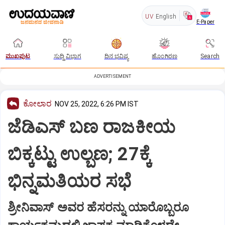
UV
English
E-Paper
ಮುಖಪುಟ
ಸುದ್ದಿ ವಿಭಾಗ
ದಿನ ಭವಿಷ್ಯ
ಹೊಂಗಿರಣ
Search
ADVERTISEMENT
ಕೋಲಾರ
NOV 25, 2022, 6:26 PM IST
ಜೆಡಿಎಸ್‌ ಬಣ ರಾಜಕೀಯ
ಬಿಕ್ಕಟ್ಟು ಉಲ್ಬಣ; 27ಕ್ಕೆ
ಭಿನ್ನಮತಿಯರ ಸಭೆ
ಶ್ರೀನಿವಾಸ್‌ ಅವರ ಹೆಸರನ್ನು ಯಾರೊಬ್ಬರೂ