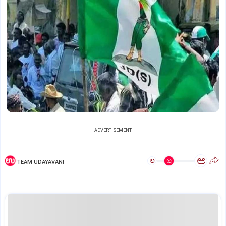
ADVERTISEMENT
ಅ
ಅ
TEAM UDAYAVANI