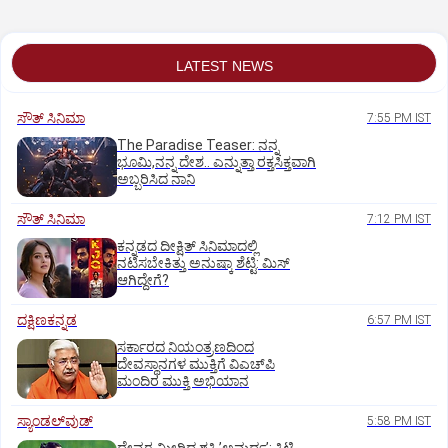
LATEST NEWS
ಸೌತ್‌ ಸಿನಿಮಾ
7:55 PM IST
The Paradise Teaser: ನನ್ನ
ಭೂಮಿ,ನನ್ನ ದೇಶ.. ಎನ್ನುತ್ತಾ ರಕ್ತಸಿಕ್ತವಾಗಿ
ಅಬ್ಬರಿಸಿದ ನಾನಿ
ಸೌತ್‌ ಸಿನಿಮಾ
7:12 PM IST
ಕನ್ನಡದ ದೀಕ್ಷಿತ್‌ ಸಿನಿಮಾದಲ್ಲಿ
ನಟಿಸಬೇಕಿತ್ತು ಅನುಷ್ಕಾ ಶೆಟ್ಟಿ: ಮಿಸ್‌
ಆಗಿದ್ದೇಗೆ?
ದಕ್ಷಿಣಕನ್ನಡ
6:57 PM IST
ಸರ್ಕಾರದ ನಿಯಂತ್ರಣದಿಂದ
ದೇವಸ್ಥಾನಗಳ ಮುಕ್ತಿಗೆ ವಿಎಚ್‌ಪಿ
ಮಂದಿರ ಮುಕ್ತಿ ಅಭಿಯಾನ
ಸ್ಯಾಂಡಲ್‌ವುಡ್‌
5:58 PM IST