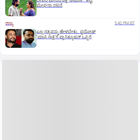
ದೇವರ ಮೀರಿದ ಶಕ್ತಿ ʼಅಮರ್ಥʼ: ಕಿಟ್ಟಿ,
ಮೇಘನಾ ನಟನೆ
ರಾಜ್ಯ
5:42 PM IST
ಎಲ್ಲ ಸತ್ಯವನ್ನು ಹೇಳಬೇಕು.. ಪ್ರದೋಷ್‌
ʼಮಾಫಿ ಸಾಕ್ಷಿʼಗೆ ಪ್ರಾಸಿಕ್ಯೂಷನ್ ಒಪ್ಪಿಗೆ