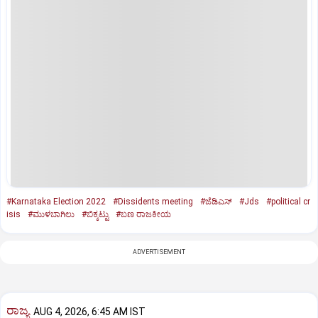
#Karnataka Election 2022
#Dissidents meeting
#ಜೆಡಿಎಸ್‌
#Jds
#political cr
isis
#ಮುಳಬಾಗಿಲು
#ಬಿಕ್ಕಟ್ಟು
#ಬಣ ರಾಜಕೀಯ
ADVERTISEMENT
ರಾಜ್ಯ
AUG 4, 2026, 6:45 AM IST