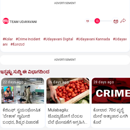
ADVERTISEMENT
ಅ
ಅ
TEAM UDAYAVANI
#Kolar
#Crime Incident
#Udayavani Digital
#Udayavani Kannada
#Udayav
ani
#ಕೋಲಾರ
ADVERTISEMENT
ಇನ್ನಷ್ಟು ಸುದ್ದಿ ಈ ವಿಭಾಗದಿಂದ
22 days ago
26 days ago
28 days ago
ಕೆಜಿಎಫ್‌: ಸ್ವಯಂಘೋಷಿತ
Mulabagilu:
ಕೋಲಾರ: 70ರ ವೃದ್ಧೆ
‘ಬೇತಾಳ’ ಸ್ವಾಮೀಜಿ
ಟೊಮ್ಯಾಟೋಗೆ ಬೆಂಬಲ
ಮೇಲೆ ಅತ್ಯಾಚಾರ ಎಸಗಿ
ಬಂಧನ, ಶಿಷ್ಯರ ವಿಚಾರಣೆ
ಬೆಲೆ ಘೋಷಣೆಗೆ ಆಗ್ರಹಿಸಿ
ಕೊಲೆ
ಪ್ರತಿಭಟನೆ