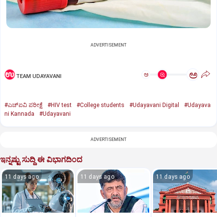
ADVERTISEMENT
ಅ
ಅ
TEAM UDAYAVANI
#ಎಚ್‌ಐವಿ ಪರೀಕ್ಷೆ
#HIV test
#College students
#Udayavani Digital
#Udayava
ni Kannada
#Udayavani
ADVERTISEMENT
ಇನ್ನಷ್ಟು ಸುದ್ದಿ ಈ ವಿಭಾಗದಿಂದ
11 days ago
11 days ago
11 days ago