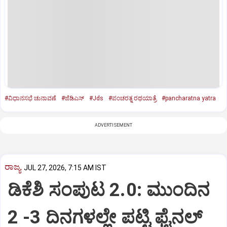
#ವಿಧಾನಸಭೆ ಚುನಾವಣೆ
#ಜೆಡಿಎಸ್‌
#Jds
#ಪಂಚರತ್ನ ರಥಯಾತ್ರೆ
#pancharatna yatra
ADVERTISEMENT
ರಾಜ್ಯ
JUL 27, 2026, 7:15 AM IST
ಡಿಕೆಶಿ ಸಂಪುಟ 2.0: ಮುಂದಿನ
2 -3 ದಿನಗಳಲ್ಲೇ ಪಟ್ಟಿ ಫೈನಲ್‌