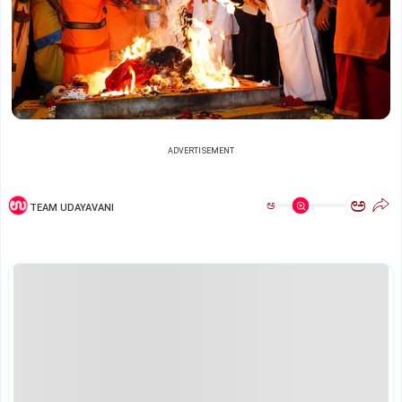
ADVERTISEMENT
ಅ
ಅ
TEAM UDAYAVANI