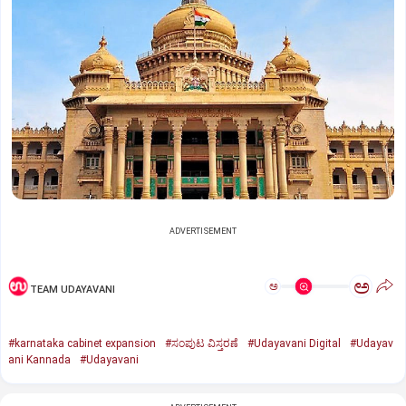
ADVERTISEMENT
ಅ
ಅ
TEAM UDAYAVANI
#karnataka cabinet expansion
#ಸಂಪುಟ ವಿಸ್ತರಣೆ
#Udayavani Digital
#Udayav
ani Kannada
#Udayavani