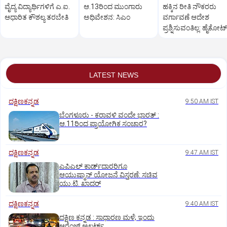
ವೈದ್ಯ ವಿದ್ಯಾರ್ಥಿಗಳಿಗೆ ಎ.ಐ.
ಆ.13ರಿಂದ ಮುಂಗಾರು
ಹಕ್ಕಿನ ರೀತಿ ನೌಕರರು
ಆಧಾರಿತ ಕೌಶಲ್ಯ ತರಬೇತಿ
ಅಧಿವೇಶನ: ಸಿಎಂ
ವರ್ಗಾವಣೆ ಆದೇಶ
ಪ್ರಶ್ನಿಸುವಂತಿಲ್ಲ: ಹೈಕೋರ್
LATEST NEWS
ದಕ್ಷಿಣಕನ್ನಡ
9:50 AM IST
ಬೆಂಗಳೂರು - ಕರಾವಳಿ ವಂದೇ ಭಾರತ್‌ :
ಆ.11ರಿಂದ ಪ್ರಾಯೋಗಿಕ ಸಂಚಾರ?
ದಕ್ಷಿಣಕನ್ನಡ
9:47 AM IST
ಎಪಿಎಲ್‌ ಕಾರ್ಡ್‌ದಾರರಿಗೂ
ಆಯುಷ್ಮಾನ್‌ ಯೋಜನೆ ವಿಸ್ತರಣೆ: ಸಚಿವ
ಯು.ಟಿ. ಖಾದರ್
ದಕ್ಷಿಣಕನ್ನಡ
9:40 AM IST
ದಕ್ಷಿಣ ಕನ್ನಡ : ಸಾಧಾರಣ ಮಳೆ; ಇಂದು
ಆರೆಂಜ್‌ ಅಲರ್ಟ್