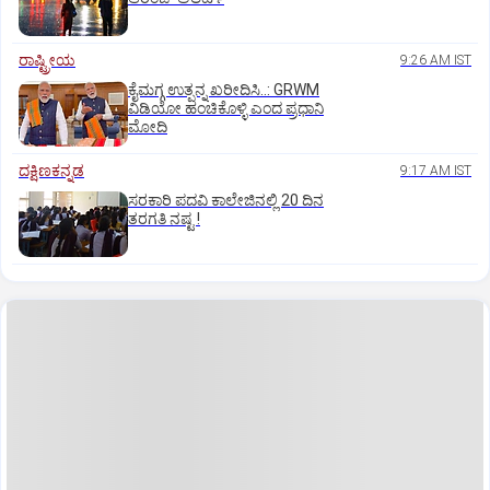
ರಾಷ್ಟ್ರೀಯ
9:26 AM IST
ಕೈಮಗ್ಗ ಉತ್ಪನ್ನ ಖರೀದಿಸಿ..: GRWM
ವಿಡಿಯೋ ಹಂಚಿಕೊಳ್ಳಿ ಎಂದ ಪ್ರಧಾನಿ
ಮೋದಿ
ದಕ್ಷಿಣಕನ್ನಡ
9:17 AM IST
ಸರಕಾರಿ ಪದವಿ ಕಾಲೇಜಿನಲ್ಲಿ 20 ದಿನ
ತರಗತಿ ನಷ್ಟ !