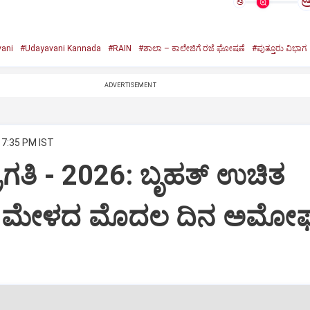
ಅ
ani
#Udayavani Kannada
#RAIN
#ಶಾಲಾ – ಕಾಲೇಜಿಗೆ ರಜೆ ಘೋಷಣೆ
#ಪುತ್ತೂರು ವಿಭಾಗ
ADVERTISEMENT
 7:35 PM IST
ಪ್ರಗತಿ - 2026: ಬೃಹತ್ ಉಚಿತ
 ಮೇಳದ ಮೊದಲ ದಿನ ಅಮೋ