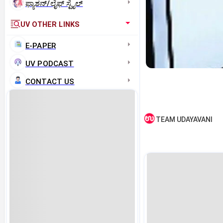
ಫ್ಯಾಶನ್/ಲೈಫ್‌ ಸ್ಟೈಲ್
UV OTHER LINKS
E-PAPER
UV PODCAST
CONTACT US
TEAM UDAYAVANI