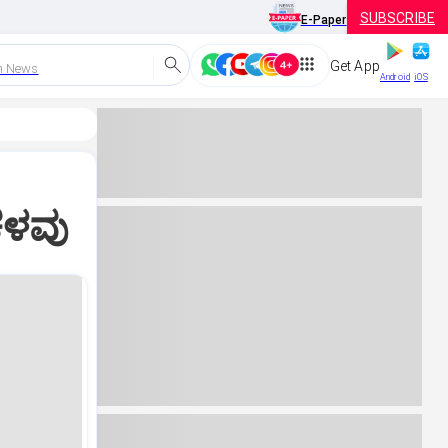
SUBSCRIBE
E-Paper
Get App
h News
Android
iOS
ಕಳವು