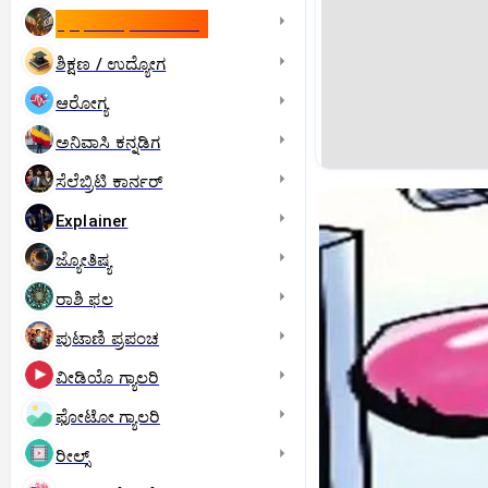
ಇಸ್ರೇಲ್- ಇರಾನ್‌ ಯುದ್ಧ
ಶಿಕ್ಷಣ / ಉದ್ಯೋಗ
ಆರೋಗ್ಯ
ಅನಿವಾಸಿ ಕನ್ನಡಿಗ
ಸೆಲೆಬ್ರಿಟಿ ಕಾರ್ನರ್‌
Explainer
ಜ್ಯೋತಿಷ್ಯ
ರಾಶಿ ಫಲ
ಪುಟಾಣಿ ಪ್ರಪಂಚ
ವೀಡಿಯೊ ಗ್ಯಾಲರಿ
ಫೋಟೋ ಗ್ಯಾಲರಿ
ರೀಲ್ಸ್