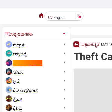
English
UV
ಸುದ್ದಿ ವಿಭಾಗಗಳು
ದಕ್ಷಿಣಕನ್ನಡ
MAY 16
ಸುದ್ದಿಗಳು
Theft C
ನಿಮ್ಮ ಜಿಲ್ಲೆ
ಕಾಮನ್‌ ವೆಲ್ತ್‌ ಗೇಮ್ಸ್‌
ಸಿನೆಮಾ
ಕ್ರೀಡೆ
ವೆಬ್ ಎಕ್ಸ್‌ಕ್ಲೂಸಿವ್
ಕ್ರೈಮ್
ವೈವಿಧ್ಯ