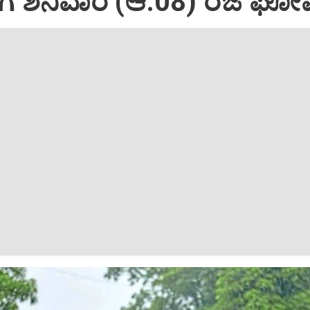
ಗೆ ಶನಿವಾರ (ಆ.08) ರಜೆ ಘೋ