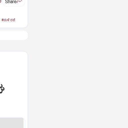
ಅ
Share
#ಮಳೆ ರಜೆ
ಘ