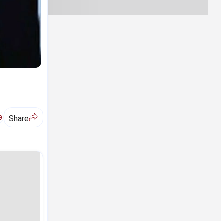
ಅ
Share