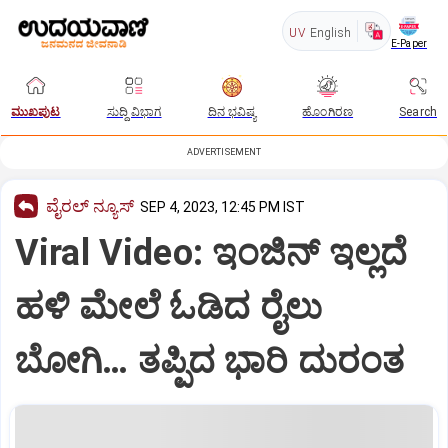
UV
English
E-Paper
ಮುಖಪುಟ
ಸುದ್ದಿ ವಿಭಾಗ
ದಿನ ಭವಿಷ್ಯ
ಹೊಂಗಿರಣ
Search
ADVERTISEMENT
ವೈರಲ್ ನ್ಯೂಸ್
SEP 4, 2023, 12:45 PM IST
Viral Video: ಇಂಜಿನ್ ಇಲ್ಲದೆ
ಹಳಿ ಮೇಲೆ ಓಡಿದ ರೈಲು
ಬೋಗಿ… ತಪ್ಪಿದ ಭಾರಿ ದುರಂತ