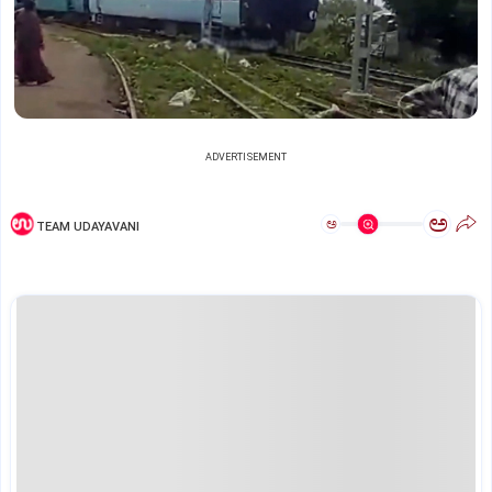
ADVERTISEMENT
ಅ
ಅ
TEAM UDAYAVANI