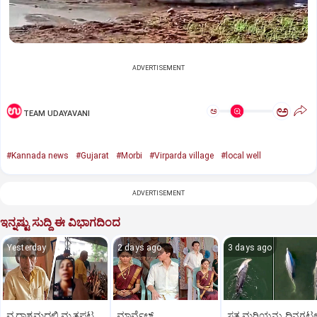
ADVERTISEMENT
ಅ
ಅ
TEAM UDAYAVANI
#Kannada news
#Gujarat
#Morbi
#Virparda village
#local well
ADVERTISEMENT
ಇನ್ನಷ್ಟು ಸುದ್ದಿ ಈ ವಿಭಾಗದಿಂದ
Yesterday
2 days ago
3 days ago
ವೃದ್ಧಾಶ್ರಮದಲ್ಲಿ ಮೃತಪಟ್ಟ
ಮಾರ್ವೆಲ್
ಸತ್ತ ಮರಿಯನ್ನು ದಿನಗಟ್ಟ