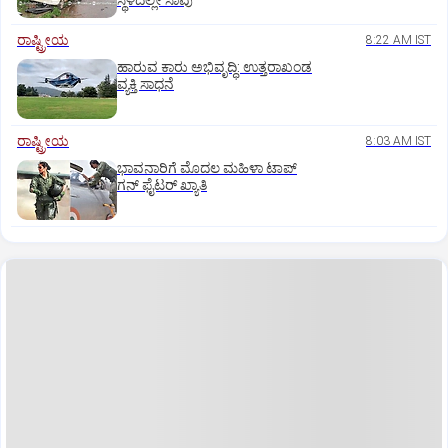
ಸ್ಥಳದಲ್ಲೇ ಸಾವು
ರಾಷ್ಟ್ರೀಯ
8:22 AM IST
ಹಾರುವ ಕಾರು ಅಭಿವೃದ್ಧಿ: ಉತ್ತರಾಖಂಡ
ವ್ಯಕ್ತಿ ಸಾಧನೆ
ರಾಷ್ಟ್ರೀಯ
8:03 AM IST
ಭಾವನಾರಿಗೆ ಮೊದಲ ಮಹಿಳಾ ಟಾಪ್‌
ಗನ್‌ ಫೈಟರ್‌ ಖ್ಯಾತಿ