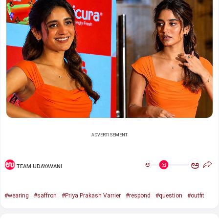
ADVERTISEMENT
ಅ
ಅ
TEAM UDAYAVANI
#wearing
#saffron
#Priya Prakash Varrier
#respond
#question
#outfit