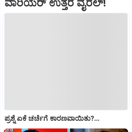
ವಾರಿಯರ್ ಉತ್ತರ ವೈರಲ್!
ಪ್ರಶ್ನೆ ಏಕೆ ಚರ್ಚೆಗೆ ಕಾರಣವಾಯಿತು?...