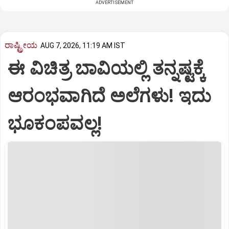
ADVERTISEMENT
ರಾಷ್ಟ್ರೀಯ
AUG 7, 2026, 11:19 AM IST
ಈ ವಿಚಿತ್ರ ಬಾವಿಯಲ್ಲಿ ತನ್ನಷ್ಟಕ್ಕೆ
ಆರಂಭವಾಗಿದೆ ಅಲೆಗಳು! ಇದು
ಭೂಕಂಪವಲ್ಲ!