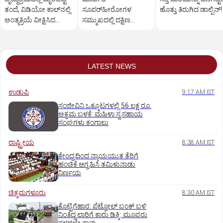
ತಂದೆ, ವಿಡಿಯೋ ಕಾಲ್‌ನಲ್ಲಿ
ಸೂಪರ್‌ಹೀರೋಗಳ
ಹೊತ್ತು ತಿರುಗಿದ ಡಾಲ್ಫಿನ್‌!
ಅಂತ್ಯಕ್ರಿಯೆ ವೀಕ್ಷಿಸಿದ
ಸಮ್ಮುಖದಲ್ಲಿ ದಕ್ಷಿಣ
ಮಕ್ಕಳು!
ಭಾರತದ ಶೈಲಿಯಲ್ಲಿ
ಟಾಮ್-ಝೆಂಡಾಯಾ
ವಿವಾಹ!
LATEST NEWS
ಉಡುಪಿ
9:17 AM IST
ಸಂಜೀವಿನಿ ಒಕ್ಕೂಟಗಳಲ್ಲಿ 56 ಲಕ್ಷ ರೂ.
ಅಕ್ರಮ ಬಳಕೆ: ಮಹಿಳಾ ಸ್ವಸಹಾಯ
ಸಂಘಗಳು ಕಂಗಾಲು
ರಾಷ್ಟ್ರೀಯ
8:38 AM IST
ಕೇಂದ್ರದಿಂದ ನ್ಯಾಯಯುತ ತೆರಿಗೆ
ಹಂಚಿಕೆ ಆಗ್ರಹಿಸಿ ತಮಿಳುನಾಡು
ನಿರ್ಣಯ
ಚಿಕ್ಕಮಗಳೂರು
8:30 AM IST
ಕೊಟ್ಟಿಗೆಹಾರ: ಪೆಟ್ರೋಲ್ ಬಂಕ್ ಬಳಿ
ನಿಂತಿದ್ದ ಲಾರಿಗೆ ಕಾರು ಡಿಕ್ಕಿ: ಮೂವರು