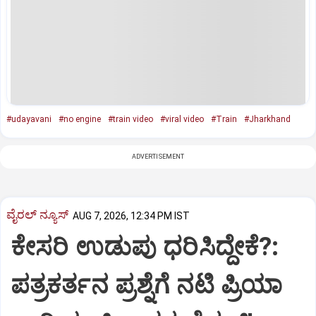
#udayavani
#no engine
#train video
#viral video
#Train
#Jharkhand
ADVERTISEMENT
ವೈರಲ್ ನ್ಯೂಸ್
AUG 7, 2026, 12:34 PM IST
ಕೇಸರಿ ಉಡುಪು ಧರಿಸಿದ್ದೇಕೆ?:
ಪತ್ರಕರ್ತನ ಪ್ರಶ್ನೆಗೆ ನಟಿ ಪ್ರಿಯಾ