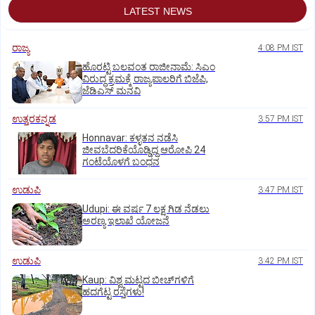
LATEST NEWS
ರಾಜ್ಯ
4:08 PM IST
ಹೊರಟ್ಟಿ ಬಲವಂತ ರಾಜೀನಾಮೆ: ಸಿಎಂ
ವಿರುದ್ಧ ಕ್ರಮಕ್ಕೆ ರಾಜ್ಯಪಾಲರಿಗೆ ಬಿಜೆಪಿ,
ಜೆಡಿಎಸ್ ಮನವಿ
ಉತ್ತರಕನ್ನಡ
3:57 PM IST
Honnavar: ಕಳ್ಳತನ ನಡೆಸಿ
ಜೀವಬೆದರಿಕೆಯೊಡ್ಡಿದ್ದ ಆರೋಪಿ 24
ಗಂಟೆಯೊಳಗೆ ಬಂಧನ
ಉಡುಪಿ
3:47 PM IST
Udupi: ಈ ವರ್ಷ 7 ಲಕ್ಷ ಗಿಡ ನೆಡಲು
ಅರಣ್ಯ ಇಲಾಖೆ ಯೋಜನೆ
ಉಡುಪಿ
3:42 PM IST
Kaup: ವಿಶ್ವ ಮಟ್ಟದ ಬೀಚ್‌ಗಳಿಗೆ
ಹದಗೆಟ್ಟ ರಸ್ತೆಗಳು!