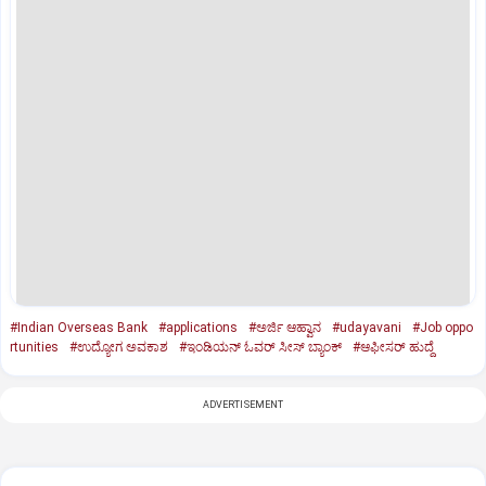
#Indian Overseas Bank
#applications
#ಅರ್ಜಿ ಆಹ್ವಾನ
#udayavani
#Job oppo
rtunities
#ಉದ್ಯೋಗ ಅವಕಾಶ
#ಇಂಡಿಯನ್‌ ಓವರ್‌ ಸೀಸ್‌ ಬ್ಯಾಂಕ್‌
#ಆಫೀಸರ್‌ ಹುದ್ದೆ
ADVERTISEMENT