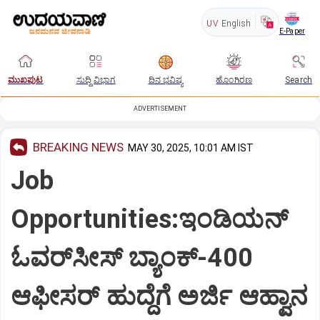
UV
English
E-Paper
ಮುಖಪುಟ
ಸುದ್ದಿ ವಿಭಾಗ
ದಿನ ಭವಿಷ್ಯ
ಹೊಂಗಿರಣ
Search
ADVERTISEMENT
BREAKING NEWS
MAY 30, 2025, 10:01 AM IST
Job
Opportunities:ಇಂಡಿಯನ್‌
ಓವರ್‌ಸೀಸ್‌ ಬ್ಯಾಂಕ್‌-400
ಆಫೀಸರ್ ಹುದ್ದೆಗೆ ಅರ್ಜಿ ಆಹ್ವಾನ