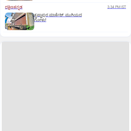
ದಕ್ಷಿಣಕನ್ನಡ
3:34 PM IST
ಕೃಷ್ಣಾಪುರ ಮಾರ್ಕೆಟ್‌: ಮುಗಿಯದ
ಗೋಳು!