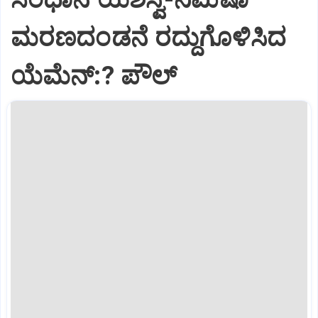
ಮರಣದಂಡನೆ ರದ್ದುಗೊಳಿಸಿದ
ಯೆಮೆನ್:? ಪೌಲ್