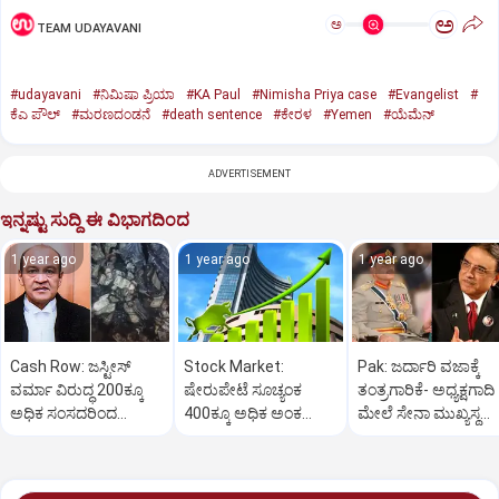
ಅ
ಅ
TEAM UDAYAVANI
#udayavani
#ನಿಮಿಷಾ ಪ್ರಿಯಾ
#KA Paul
#Nimisha Priya case
#Evangelist
#
ಕೆಎ ಪೌಲ್
#ಮರಣದಂಡನೆ
#death sentence
#ಕೇರಳ
#Yemen
#ಯೆಮೆನ್‌
ADVERTISEMENT
ಇನ್ನಷ್ಟು ಸುದ್ದಿ ಈ ವಿಭಾಗದಿಂದ
1 year ago
1 year ago
1 year ago
Cash Row: ಜಸ್ಟೀಸ್‌
Stock Market:
Pak: ಜರ್ದಾರಿ ವಜಾಕ್ಕೆ
ವರ್ಮಾ ವಿರುದ್ಧ 200ಕ್ಕೂ
ಷೇರುಪೇಟೆ ಸೂಚ್ಯಂಕ
ತಂತ್ರಗಾರಿಕೆ- ಅಧ್ಯಕ್ಷಗಾದಿ
ಅಧಿಕ ಸಂಸದರಿಂದ
400ಕ್ಕೂ ಅಧಿಕ ಅಂಕ
ಮೇಲೆ ಸೇನಾ ಮುಖ್ಯಸ್ಥ
ಮಹಾಭಿಯೋಗಕ್ಕೆ
ಜಿಗಿತ-ದಿನಾಂತ್ಯದ
ಮುನೀರ್ ಚಿತ್ತ!
ಕೋರಿಕೆ…
ವಹಿವಾಟು ಅಂತ್ಯ