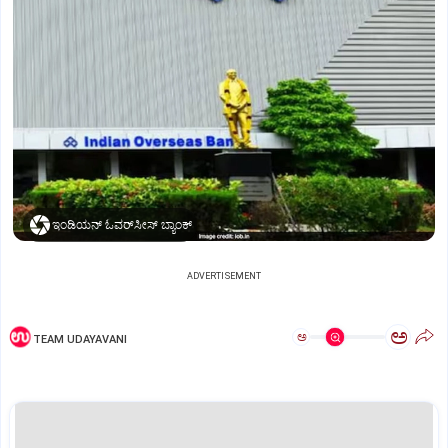
ಇಂಡಿಯನ್‌ ಓವರ್‌ಸೀಸ್‌ ಬ್ಯಾಂಕ್‌
ADVERTISEMENT
ಅ
ಅ
TEAM UDAYAVANI