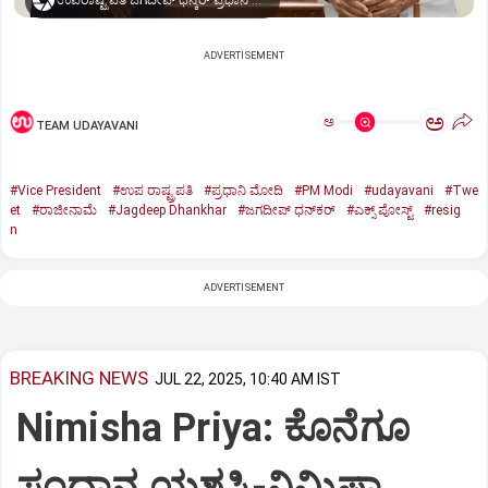
ಉಪರಾಷ್ಟ್ರಪತಿ ಜಗದೀಪ್‌ ಧನ್ಕರ್-ಪ್ರಧಾನಿ ಮೋದಿ
ADVERTISEMENT
ಅ
ಅ
TEAM UDAYAVANI
#Vice President
#ಉಪ ರಾಷ್ಟ್ರಪತಿ
#ಪ್ರಧಾನಿ ಮೋದಿ
#PM Modi
#udayavani
#Twe
et
#ರಾಜೀನಾಮೆ
#Jagdeep Dhankhar
#ಜಗದೀಪ್‌ ಧನ್‌ಕರ್‌
#ಎಕ್ಸ್‌ ಪೋಸ್ಟ್
#resig
n
ADVERTISEMENT
BREAKING NEWS
JUL 22, 2025, 10:40 AM IST
Nimisha Priya: ಕೊನೆಗೂ
ಸಂಧಾನ ಯಶಸ್ವಿ-ನಿಮಿಷಾ