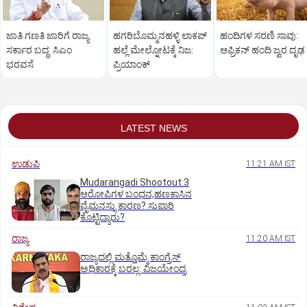
ಜಾತಿ ಗಣತಿ ಜಾರಿಗೆ ರಾಜ್ಯ
ಹಗರಿಬೊಮ್ಮನಹಳ್ಳಿ ಲಾಕಪ್‌
ಹಂದಿಗಳ ಸರಣಿ ಸಾವು:
ಸರ್ಕಾರ ಬದ್ಧ: ಸಿಎಂ
ಹಲ್ಲೆ ಮೇಲ್ನೋಟಕ್ಕೆ ನಿಜ:
ಆಫ್ರಿಕನ್‌ ಹಂದಿ ಜ್ವರ ದೃಢ
ಭರವಸೆ
ಪ್ರಿಯಾಂಕ್‌
LATEST NEWS
ಉಡುಪಿ
11:21 AM IST
Mudarangadi Shootout:‌3
ಆರೋಪಿಗಳ ಬಂಧನ,ಹಣಕಾಸಿನ
ವೈಮನಸ್ಸು ಕಾರಣ? ಸುಪಾರಿ
ಕೊಟ್ಟಿದ್ಯಾರು?
ರಾಜ್ಯ
11:20 AM IST
ರಾಜ್ಯದಲ್ಲಿ ಮತ್ತೊಮ್ಮೆ ಕಾಂಗ್ರೆಸ್‌
ಅಧಿಕಾರಕ್ಕೆ ಬರಲ್ಲ: ವಿಜಯೇಂದ್ರ