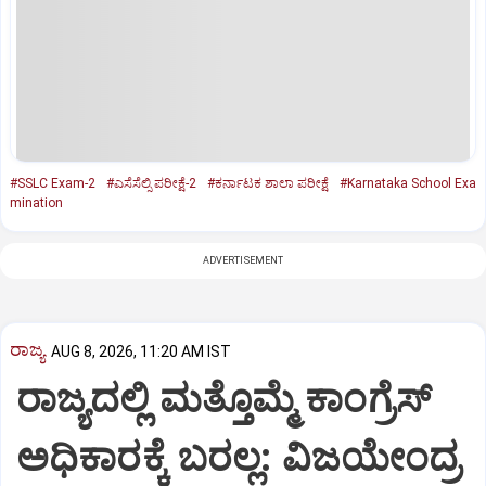
#SSLC Exam-2
#ಎಸೆಸೆಲ್ಸಿ ಪರೀಕ್ಷೆ-2
#ಕರ್ನಾಟಕ ಶಾಲಾ ಪರೀಕ್ಷೆ
#Karnataka School Exa
mination
ADVERTISEMENT
ರಾಜ್ಯ
AUG 8, 2026, 11:20 AM IST
ರಾಜ್ಯದಲ್ಲಿ ಮತ್ತೊಮ್ಮೆ ಕಾಂಗ್ರೆಸ್‌
ಅಧಿಕಾರಕ್ಕೆ ಬರಲ್ಲ: ವಿಜಯೇಂದ್ರ