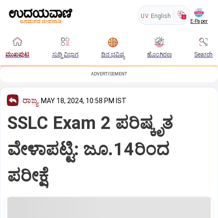
UV
English
E-Paper
ಮುಖಪುಟ
ಸುದ್ದಿ ವಿಭಾಗ
ದಿನ ಭವಿಷ್ಯ
ಹೊಂಗಿರಣ
Search
ADVERTISEMENT
ರಾಜ್ಯ
MAY 18, 2024, 10:58 PM IST
SSLC Exam 2 ಪರಿಷ್ಕೃತ
ವೇಳಾಪಟ್ಟಿ: ಜೂ.14ರಿಂದ
ಪರೀಕ್ಷೆ