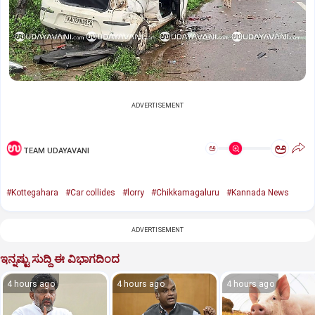
ADVERTISEMENT
ಅ
ಅ
TEAM UDAYAVANI
#Kottegahara
#Car collides
#lorry
#Chikkamagaluru
#Kannada News
ADVERTISEMENT
ಇನ್ನಷ್ಟು ಸುದ್ದಿ ಈ ವಿಭಾಗದಿಂದ
4 hours ago
4 hours ago
4 hours ago