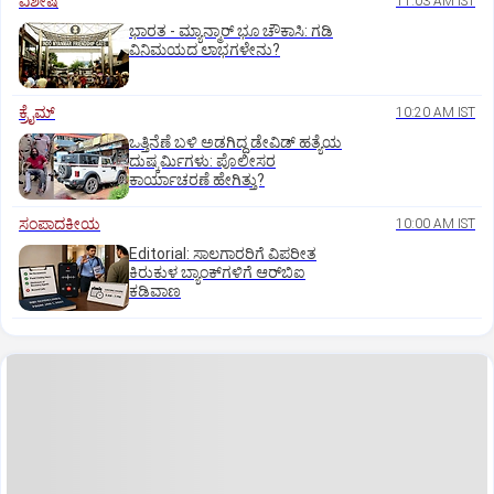
ವಿಶೇಷ
11:03 AM IST
ಭಾರತ -‌ ಮ್ಯಾನ್ಮಾರ್ ಭೂ ಚೌಕಾಸಿ: ಗಡಿ
ವಿನಿಮಯದ ಲಾಭಗಳೇನು?
ಕ್ರೈಮ್
10:20 AM IST
ಒತ್ತಿನೆಣೆ ಬಳಿ ಅಡಗಿದ್ದ ಡೇವಿಡ್‌ ಹತ್ಯೆಯ
ದುಷ್ಕರ್ಮಿಗಳು: ಪೊಲೀಸರ
ಕಾರ್ಯಾಚರಣೆ ಹೇಗಿತ್ತು?
ಸಂಪಾದಕೀಯ
10:00 AM IST
Editorial: ಸಾಲಗಾರರಿಗೆ ವಿಪರೀತ
ಕಿರುಕುಳ ಬ್ಯಾಂಕ್‌ಗಳಿಗೆ ಆರ್‌ಬಿಐ
ಕಡಿವಾಣ