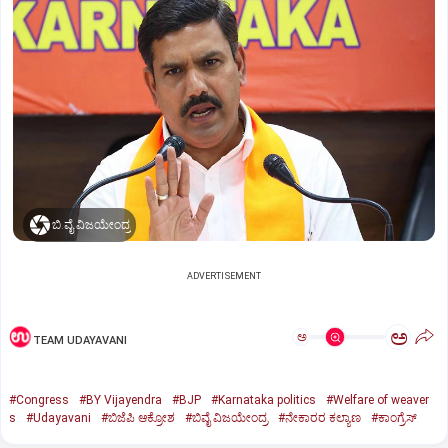
ಬಿ.ವೈ.ವಿಜಯೇಂದ್ರ
ADVERTISEMENT
ಅ
ಅ
TEAM UDAYAVANI
#Congress
#BY Vijayendra
#BJP
#Karnataka politics
#Welfare of weaver
s
#Udayavani
#ಬಿಜೆಪಿ ಆಕ್ರೋಶ
#ಬಿವೈ ವಿಜಯೇಂದ್ರ
#ನೇಕಾರರ ಕಲ್ಯಾಣ
#ಕಾಂಗ್ರೆಸ್‌