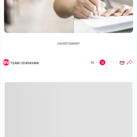
ADVERTISEMENT
ಅ
ಅ
TEAM UDAYAVANI