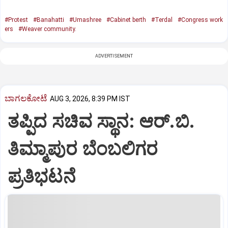
#Protest
#Banahatti
#Umashree
#Cabinet berth
#Terdal
#Congress work
ers
#Weaver community.
ADVERTISEMENT
ಬಾಗಲಕೋಟೆ
AUG 3, 2026, 8:39 PM IST
ತಪ್ಪಿದ ಸಚಿವ ಸ್ಥಾನ: ಆರ್.ಬಿ.
ತಿಮ್ಮಾಪುರ ಬೆಂಬಲಿಗರ
ಪ್ರತಿಭಟನೆ