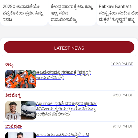
2028ರ ಚುನಾವಣೆಯೇ
ಕೇಂದ್ರ ಸರ್ಕಾರಕ್ಕೆ ಕಿವಿ, ಕಣ್ಣು
Rabkavi Banhatti:
ನನ್ನ ಕೊನೆಯ ಸ್ಪರ್ಧೆ: ಸಿದ್ದು
ಇಲ್ಲ: ಸಚಿವ
ಸಂಸ್ಕೃತಿಯ ಸಂಕೇತ ಹೆಣ್ಣ
ಸವದಿ
ರಾಮಲಿಂಗಾರೆಡ್ಡಿ
ಮಕ್ಕಳ "ಗುಳ್ಳವ್ವನ" ಹಬ್ಬ
LATEST NEWS
ರಾಜ್ಯ
10:20 PM IST
ಅಧಿವೇಶನದಲ್ಲಿ ಸರಕಾರಕ್ಕೆ "ಪ್ರತ್ಯಸ್ತ್ರ':
ಇಂದು ಬಿಜೆಪಿ ಸಭೆ
ಶಿವಮೊಗ್ಗ
9:50 PM IST
Agumbe: ಸರಣಿ ದನ ಕಳ್ಳತನ ಪ್ರಕರಣ:
ಸಿನಿಮೀಯ ಶೈಲಿಯಲ್ಲಿ ಆರೋಪಿಯನ್ನು
ಬಂಧಿಸಿದ ಪೊಲೀಸರು
ಬಾಲಿವುಡ್‌
9:10 PM IST
ಸಾಲ ಮರುಪಾವತಿಸದ ಹಿನ್ನೆಲೆ: ನಟ