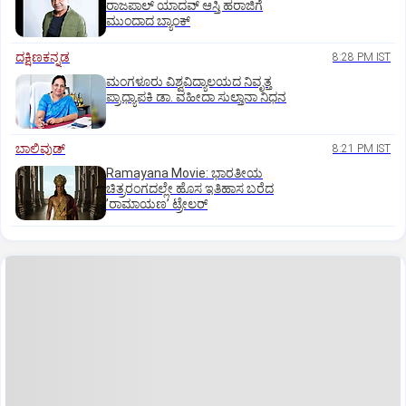
ರಾಜಪಾಲ್ ಯಾದವ್‌ ಆಸ್ತಿ ಹರಾಜಿಗೆ
ಮುಂದಾದ ಬ್ಯಾಂಕ್
ದಕ್ಷಿಣಕನ್ನಡ
8:28 PM IST
ಮಂಗಳೂರು ವಿಶ್ವವಿದ್ಯಾಲಯದ ನಿವೃತ್ತ
ಪ್ರಾಧ್ಯಾಪಕಿ ಡಾ. ವಹೀದಾ ಸುಲ್ತಾನಾ ನಿಧನ
ಬಾಲಿವುಡ್‌
8:21 PM IST
Ramayana Movie: ಭಾರತೀಯ
ಚಿತ್ರರಂಗದಲ್ಲೇ ಹೊಸ ಇತಿಹಾಸ ಬರೆದ
ʼರಾಮಾಯಣʼ ಟ್ರೇಲರ್