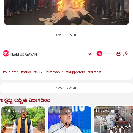
ADVERTISEMENT
ಅ
ಅ
TEAM UDAYAVANI
#Minister
#miss
#R.B. Thimmapur
#supporters
#protest
ADVERTISEMENT
ಇನ್ನಷ್ಟು ಸುದ್ದಿ ಈ ವಿಭಾಗದಿಂದ
14 days ago
15 days ago
16 days ago