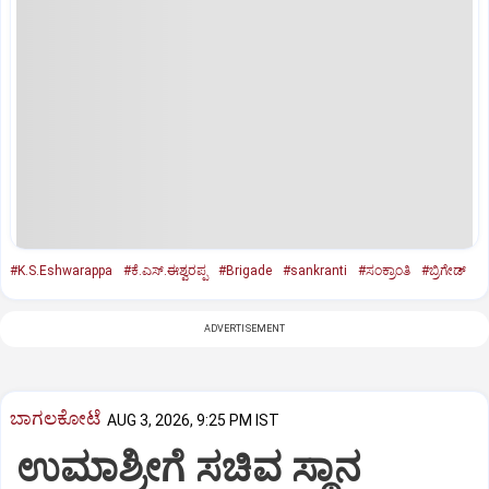
#K.S.Eshwarappa
#ಕೆ.ಎಸ್‌.ಈಶ್ವರಪ್ಪ
#Brigade
#sankranti
#ಸಂಕ್ರಾಂತಿ
#ಬ್ರಿಗೇಡ್‌
ADVERTISEMENT
ಬಾಗಲಕೋಟೆ
AUG 3, 2026, 9:25 PM IST
ಉಮಾಶ್ರೀಗೆ ಸಚಿವ ಸ್ಥಾನ