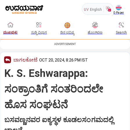
UV
English
E-Paper
ಮುಖಪುಟ
ಸುದ್ದಿ ವಿಭಾಗ
ದಿನ ಭವಿಷ್ಯ
ಹೊಂಗಿರಣ
Search
ADVERTISEMENT
ಬಾಗಲಕೋಟೆ
OCT 20, 2024, 8:26 PM IST
K. S. Eshwarappa:
ಸಂಕ್ರಾಂತಿಗೆ ಸಂತರಿಂದಲೇ
ಹೊಸ ಸಂಘಟನೆ
ಬಸವಣ್ಣನವರ ಐಕ್ಯಸ್ಥಳ ಕೂಡಲಸಂಗಮದಲ್ಲಿ