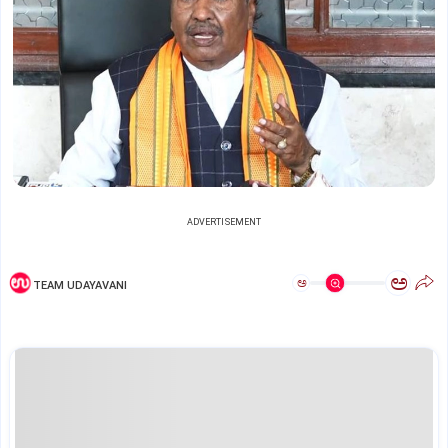
ADVERTISEMENT
ಅ
ಅ
TEAM UDAYAVANI