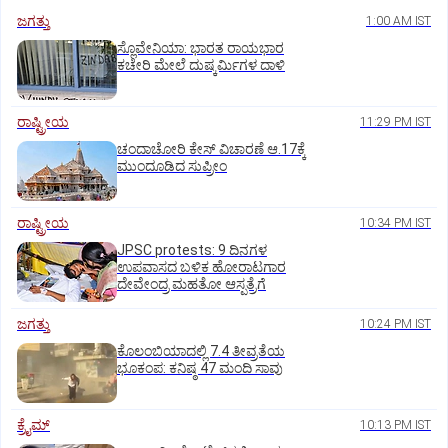
ಜಗತ್ತು
1:00 AM IST
ಸ್ಲೊವೇನಿಯಾ: ಭಾರತ ರಾಯಭಾರ
ಕಚೇರಿ ಮೇಲೆ ದುಷ್ಕರ್ಮಿಗಳ ದಾಳಿ
ರಾಷ್ಟ್ರೀಯ
11:29 PM IST
ಚಂದಾಚೋರಿ ಕೇಸ್‌ ವಿಚಾರಣೆ ಆ.17ಕ್ಕೆ
ಮುಂದೂಡಿದ ಸುಪ್ರೀಂ
ರಾಷ್ಟ್ರೀಯ
10:34 PM IST
JPSC protests: 9 ದಿನಗಳ
ಉಪವಾಸದ ಬಳಿಕ ಹೋರಾಟಗಾರ
ದೇವೇಂದ್ರ ಮಹತೋ ಆಸ್ಪತ್ರೆಗೆ
ಜಗತ್ತು
10:24 PM IST
ಕೊಲಂಬಿಯಾದಲ್ಲಿ 7.4 ತೀವ್ರತೆಯ
ಭೂಕಂಪ: ಕನಿಷ್ಠ 47 ಮಂದಿ ಸಾವು
ಕ್ರೈಮ್
10:13 PM IST