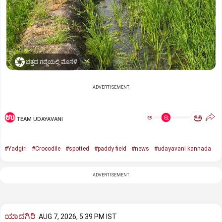
ಭತ್ತದ ಗದ್ದೆಯಲ್ಲಿ ಮೊಸಳೆ
ADVERTISEMENT
ಅ
ಅ
TEAM UDAYAVANI
#Yadgiri
#Crocodile
#spotted
#paddy field
#news
#udayavani kannada
ADVERTISEMENT
ಯಾದಗಿರಿ
AUG 7, 2026, 5:39 PM IST