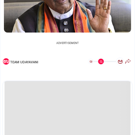
ADVERTISEMENT
ಅ
ಅ
TEAM UDAYAVANI