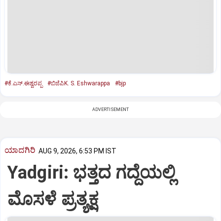
#ಕೆ.ಎಸ್‌.ಈಶ್ವರಪ್ಪ
#ಬಿಜೆಪಿK. S. Eshwarappa
#bjp
ADVERTISEMENT
ಯಾದಗಿರಿ
AUG 9, 2026, 6:53 PM IST
Yadgiri: ಭತ್ತದ ಗದ್ದೆಯಲ್ಲಿ
ಮೊಸಳೆ ಪ್ರತ್ಯಕ್ಷ