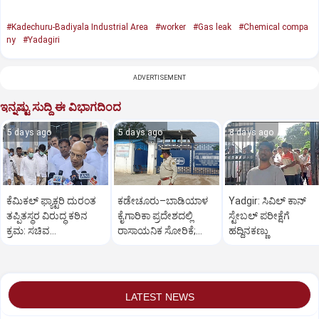
#Kadechuru-Badiyala Industrial Area
#worker
#Gas leak
#Chemical compa
ny
#Yadagiri
ADVERTISEMENT
ಇನ್ನಷ್ಟು ಸುದ್ದಿ ಈ ವಿಭಾಗದಿಂದ
5 days ago
5 days ago
8 days ago
ಕೆಮಿಕಲ್ ಫ್ಯಾಕ್ಟರಿ ದುರಂತ
ಕಡೇಚೂರು–ಬಾಡಿಯಾಳ
Yadgir: ಸಿವಿಲ್ ಕಾನ್
ತಪ್ಪಿತಸ್ಥರ ವಿರುದ್ಧ ಕಠಿನ
ಕೈಗಾರಿಕಾ ಪ್ರದೇಶದಲ್ಲಿ
ಸ್ಟೇಬಲ್ ಪರೀಕ್ಷೆಗೆ
ಕ್ರಮ: ಸಚಿವ
ರಾಸಾಯನಿಕ ಸೋರಿಕೆ;
ಹದ್ದಿನಕಣ್ಣು
ಡಾ.ಶರಣಪ್ರಕಾಶ್ ಪಾಟೀಲ್
ಮೂವರು ಕಾರ್ಮಿಕರು
ಸಾವು
LATEST NEWS