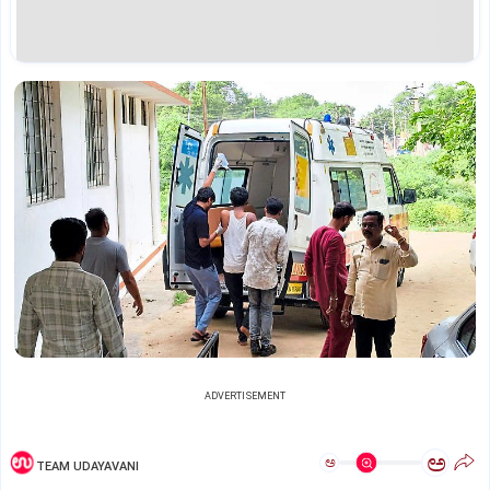
ADVERTISEMENT
ಅ
ಅ
TEAM UDAYAVANI