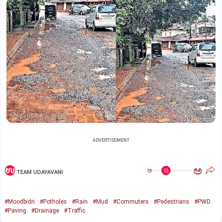
ADVERTISEMENT
ಅ
ಅ
TEAM UDAYAVANI
#Moodbidri
#Potholes
#Rain
#Mud
#Commuters
#Pedestrians
#PWD
#Paving
#Drainage
#Traffic