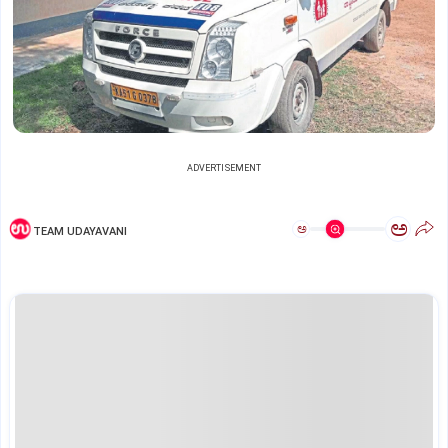
ADVERTISEMENT
ಅ
ಅ
TEAM UDAYAVANI