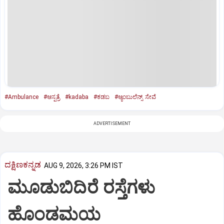
#Ambulance
#ಆಸ್ಪತ್ರೆ
#kadaba
#ಕಡಬ
#ಆ್ಯಂಬುಲೆನ್ಸ್‌ ಸೇವೆ
ADVERTISEMENT
ದಕ್ಷಿಣಕನ್ನಡ
AUG 9, 2026, 3:26 PM IST
ಮೂಡುಬಿದಿರೆ ರಸ್ತೆಗಳು
ಹೊಂಡಮಯ