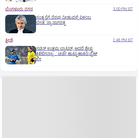
ಬೆಂಗಳೂರು ನಗರ
3:00 PM IST
ಸಂತ್ರಸ್ತೆಗೆ ನೆರವು ನೀಡುವಲ್ಲಿ ವಿಳಂಬ
ಬೇಡ: ನ್ಯಾ.ನಾಗರತ್ನ
ಕ್ರೀಡೆ
2:48 PM IST
ಸಚಿನ್‌ ಉತ್ತಮ ಬ್ಯಾಟರ್‌, ಆದರೆ ಶ್ರೇಷ್ಠ
ಕ್ರಿಕೆಟಿಗನಲ್ಲ…: ಚರ್ಚೆ ಹುಟ್ಟುಹಾಕಿದ ಬ್ರೆಟ್‌
ಲೀ