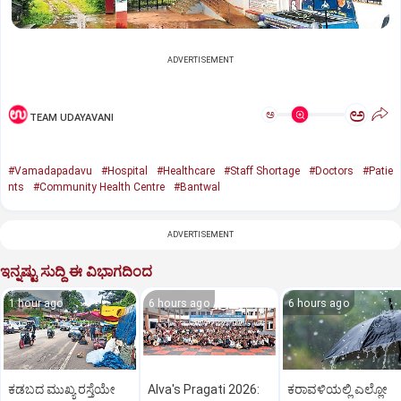
ADVERTISEMENT
ಅ
ಅ
TEAM UDAYAVANI
#Vamadapadavu
#Hospital
#Healthcare
#Staff Shortage
#Doctors
#Patie
nts
#Community Health Centre
#Bantwal
ADVERTISEMENT
ಇನ್ನಷ್ಟು ಸುದ್ದಿ ಈ ವಿಭಾಗದಿಂದ
1 hour ago
6 hours ago
6 hours ago
ಕಡಬದ ಮುಖ್ಯ ರಸ್ತೆಯೇ
Alva's Pragati 2026:
ಕರಾವಳಿಯಲ್ಲಿ ಎಲ್ಲೋ