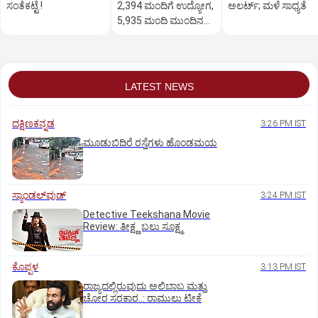
ಸಂತೆಕಟ್ಟೆ !
2,394 ಮಂದಿಗೆ ಉದ್ಯೋಗ,
ಅಲರ್ಟ್‌; ಮಳೆ ಸಾಧ್ಯತೆ
5,935 ಮಂದಿ ಮುಂದಿನ
ಹಂತಕ್ಕೆ
LATEST NEWS
ದಕ್ಷಿಣಕನ್ನಡ
3:26 PM IST
ಮೂಡುಬಿದಿರೆ ರಸ್ತೆಗಳು ಹೊಂಡಮಯ
ಸ್ಯಾಂಡಲ್‌ವುಡ್‌
3:24 PM IST
Detective Teekshana Movie
Review: ತೀಕ್ಷ್ಣ ಬಲು ಸೂಕ್ಷ್ಮ
ಕೊಪ್ಪಳ
3:13 PM IST
ರಾಜ್ಯದಲ್ಲಿರುವುದು ಅಲಿಬಾಬ ಮತ್ತು
ಚೋರ ಸರಕಾರ..: ರಾಮುಲು ಟೀಕೆ