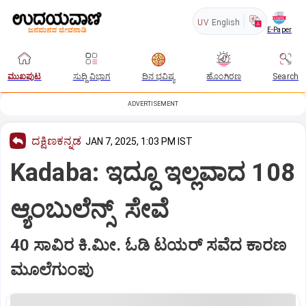
UV
English
E-Paper
ಮುಖಪುಟ
ಸುದ್ದಿ ವಿಭಾಗ
ದಿನ ಭವಿಷ್ಯ
ಹೊಂಗಿರಣ
Search
ADVERTISEMENT
ದಕ್ಷಿಣಕನ್ನಡ
JAN 7, 2025, 1:03 PM IST
Kadaba: ಇದ್ದೂ ಇಲ್ಲವಾದ 108
ಆ್ಯಂಬುಲೆನ್ಸ್‌ ಸೇವೆ
40 ಸಾವಿರ ಕಿ.ಮೀ. ಓಡಿ ಟಯರ್‌ ಸವೆದ ಕಾರಣ
ಮೂಲೆಗುಂಪು