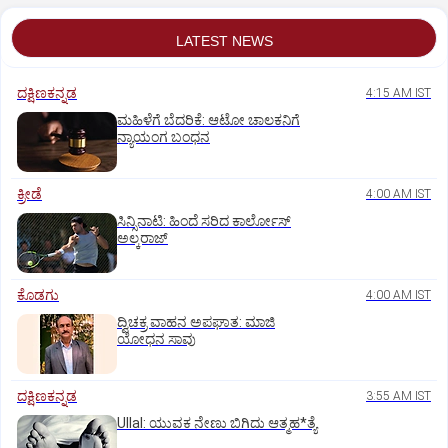
LATEST NEWS
ದಕ್ಷಿಣಕನ್ನಡ
4:15 AM IST
ಮಹಿಳೆಗೆ ಬೆದರಿಕೆ: ಆಟೋ ಚಾಲಕನಿಗೆ
ನ್ಯಾಯಂಗ ಬಂಧನ
ಕ್ರೀಡೆ
4:00 AM IST
ಸಿನ್ಸಿನಾಟಿ: ಹಿಂದೆ ಸರಿದ ಕಾರ್ಲೋಸ್‌
ಅಲ್ಕರಾಜ್‌
ಕೊಡಗು
4:00 AM IST
ದ್ವಿಚಕ್ರ ವಾಹನ ಅಪಘಾತ: ಮಾಜಿ
ಯೋಧನ ಸಾವು
ದಕ್ಷಿಣಕನ್ನಡ
3:55 AM IST
Ullal: ಯುವಕ ನೇಣು ಬಿಗಿದು ಆತ್ಮಹ*ತ್ಯೆ