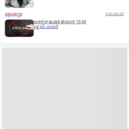
ದಕ್ಷಿಣಕನ್ನಡ
3:45 AM IST
ಆನ್‌ಲೈನ್‌ ಹೂಡಿಕೆ ಹೆಸರಿನಲ್ಲಿ 10.50
ಲಕ್ಷ ರೂ. ವಂಚನೆ