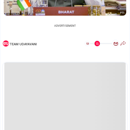
ADVERTISEMENT
ಅ
ಅ
TEAM UDAYAVANI