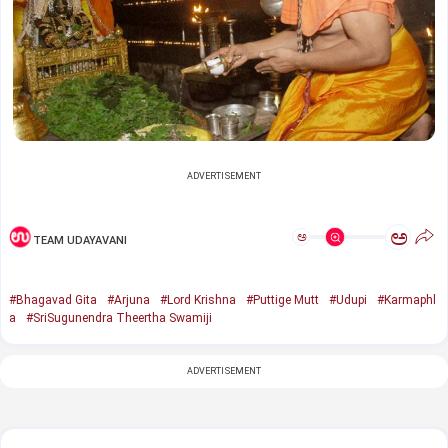
ADVERTISEMENT
ಅ
ಅ
TEAM UDAYAVANI
#Bhagavad Gita
#Arjuna
#Lord Krishna
#Puttige Mutt
#Udupi
#Karmaphl
a
#SriSugunendra Theertha Swamiji
ADVERTISEMENT