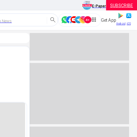
SUBSCRIBE
E-Paper
Get App
h News
Android
iOS