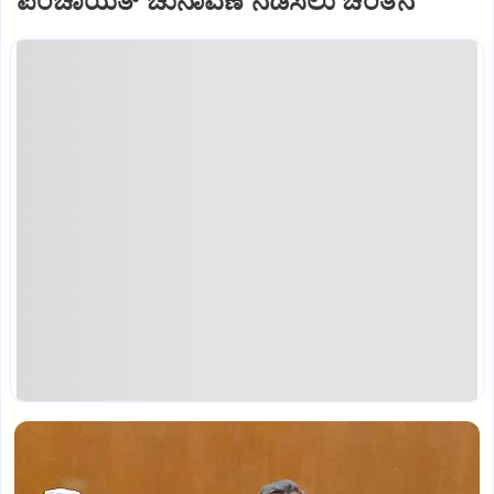
ಪಂಚಾಯತ್ ಚುನಾವಣೆ ನಡೆಸಲು ಚಿಂತನೆ