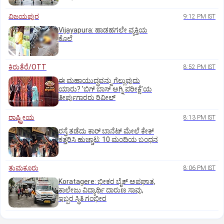
ವಿಜಯಪುರ
9:12 PM IST
Vijayapura: ಹಾಡಹಗಲೇ ವ್ಯಕ್ತಿಯ
ಕೊಲೆ
ಕಿರುತೆರೆ/OTT
8:52 PM IST
ಈ ಮಹಾಯುದ್ಧವನ್ನು ಗೆಲ್ಲುವುದು
ಯಾರು? ʼಬಿಗ್‌ ಬಾಸ್‌ ಅಗ್ನಿ ಪರೀಕ್ಷೆʼಯ
ತೀರ್ಪುಗಾರರು ರಿವೀಲ್
ರಾಷ್ಟ್ರೀಯ
8:13 PM IST
ರಸ್ತೆ ತಡೆದು ಕಾರ್ ಬಾನೆಟ್ ಮೇಲೆ ಕೇಕ್
ಕತ್ತರಿಸಿ ಹುಚ್ಚಾಟ: 10 ಮಂದಿಯ ಬಂಧನ
ತುಮಕೂರು
8:06 PM IST
Koratagere: ಭೀಕರ ಬೈಕ್ ಅಪಘಾತ,
ಕಾಲೇಜು ವಿದ್ಯಾರ್ಥಿ ದಾರುಣ ಸಾವು,
ಇಬ್ಬರ ಸ್ಥಿತಿ ಗಂಭೀರ