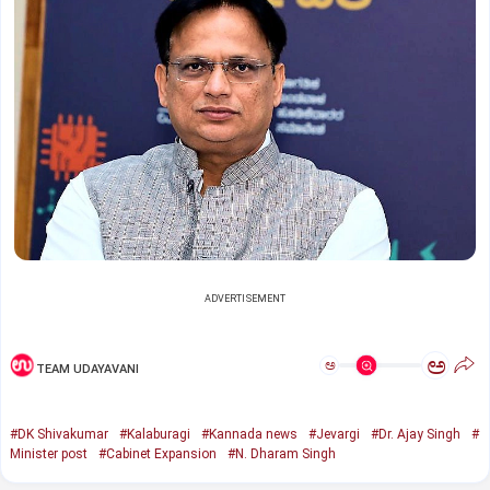
ADVERTISEMENT
ಅ
ಅ
TEAM UDAYAVANI
#DK Shivakumar
#Kalaburagi
#Kannada news
#Jevargi
#Dr. Ajay Singh
#
Minister post
#Cabinet Expansion
#N. Dharam Singh