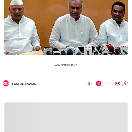
ADVERTISEMENT
ಅ
ಅ
TEAM UDAYAVANI