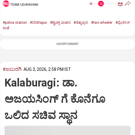
ಅ
ಅ
TEAM UDAYAVANI
#police station
#Chittapur
#ದ್ವಿಚಕ್ರ ವಾಹನ
#ಚಿತ್ತಾಪುರ
#two wheeler
#ಪೊಲೀಸ್
ಠಾಣೆ
ADVERTISEMENT
ಕಲಬುರಗಿ
AUG 3, 2026, 2:58 PM IST
Kalaburagi: ಡಾ.
ಅಜಯಸಿಂಗ್ ಗೆ ಕೊನೆಗೂ
ಒಲಿದ ಸಚಿವ ಸ್ಥಾನ