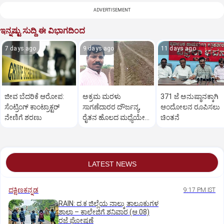
ADVERTISEMENT
ಇನ್ನಷ್ಟು ಸುದ್ದಿ ಈ ವಿಭಾಗದಿಂದ
7 days ago
9 days ago
11 days ago
ಜೀವ ಬೆದರಿಕೆ ಆರೋಪ:
ಅಕ್ರಮ ಮರಳು
371 ಜೆ ಅನುಷ್ಠಾನಕ್ಕಾಗಿ
ಸೆಂಟ್ರಿಂಗ್ ಕಾಂಟ್ರಾಕ್ಟರ್
ಸಾಗಣೆದಾರರ ದೌರ್ಜನ್ಯ,
ಆಂದೋಲನ ರೂಪಿಸಲು
ನೇಣಿಗೆ ಶರಣು
ರೈತನ ಹೊಲದ ಮಧ್ಯೆಯೇ
ಚಿಂತನೆ
ರಸ್ತೆ ನಿರ್ಮಿಸಿ ತೊಗರಿ ಬೆಳೆ
ನಾಶ
LATEST NEWS
ದಕ್ಷಿಣಕನ್ನಡ
9:17 PM IST
RAIN: ದ.ಕ ಜಿಲ್ಲೆಯ ನಾಲ್ಕು ತಾಲೂಕುಗಳ
ಶಾಲಾ – ಕಾಲೇಜಿಗೆ ಶನಿವಾರ (ಆ.08)
ರಜೆ ಘೋಷಣೆ