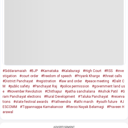
#Siddaramaiah
#BJP
#Karnataka
#Kalaburagi
#High Court
#RSS
#inve
stigation
#court order
#freedom of speech
#Priyank Kharge
#threat calls
#District Panchayat
#registration
#law and order
#peace meeting
#Dalit C
M
#public safety
#Panchayat Raj
#police permission
#government land us
e
#November Revolution
#Chithapur
#patha sanchalana
#Ashok Patil
#G
ram Panchayat elections
#Rural Development
#Taluka Panchayat
#reserva
tions
#state festival awards
#Yatheendra
#lathi march
#youth future
#J
ESCOMM
#Tippannappa Kamakanoor
#Revoo Nayak Belamagi
#Praveen H
arawal
ADVERTISEMENT