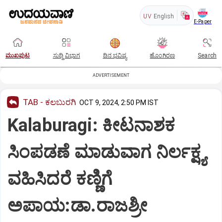
UV
English
E-Paper
ಮುಖಪುಟ
ಸುದ್ದಿ ವಿಭಾಗ
ದಿನ ಭವಿಷ್ಯ
ಹೊಂಗಿರಣ
Search
ADVERTISEMENT
TAB - ಕಲಬುರಗಿ
OCT 9, 2024, 2:50 PM IST
Kalaburagi: ಕೀಟನಾಶಕ
ಸಿಂಪಡಣೆ ಮಾಡುವಾಗ ನಿರ್ಲಕ್ಷ್ಯ
ವಹಿಸಿದರೆ ಕಣ್ಣಿಗೆ
ಅಪಾಯ:ಡಾ.ರಾಜಶ್ರೀ