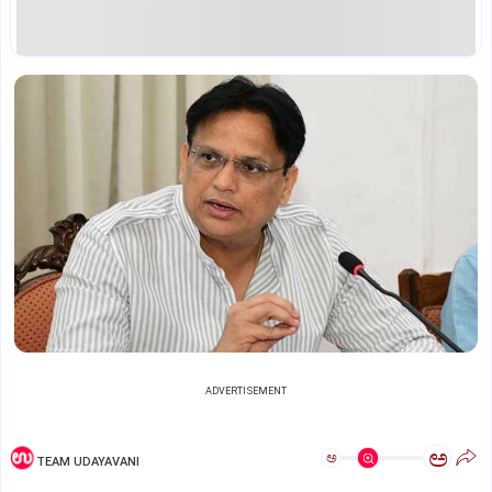
ADVERTISEMENT
ಅ
ಅ
TEAM UDAYAVANI