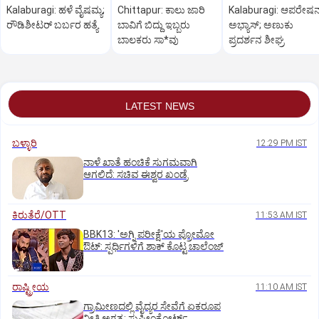
Kalaburagi: ಹಳೆ ವೈಷಮ್ಯ;
Chittapur: ಕಾಲು ಜಾರಿ
Kalaburagi: ಆಪರೇಷನ್
ರೌಡಿಶೀಟರ್ ಬರ್ಬರ ಹತ್ಯೆ
ಬಾವಿಗೆ ಬಿದ್ದು ಇಬ್ಬರು
ಅಭ್ಯಾಸ್; ಅಣುಕು
ಬಾಲಕರು ಸಾ*ವು
ಪ್ರದರ್ಶನ ಶೀಘ್ರ
LATEST NEWS
ಬಳ್ಳಾರಿ
12:29 PM IST
ನಾಳೆ ಖಾತೆ ಹಂಚಿಕೆ ಸುಗಮವಾಗಿ
ಆಗಲಿದೆ: ಸಚಿವ ಈಶ್ವರ ಖಂಡ್ರೆ
ಕಿರುತೆರೆ/OTT
11:53 AM IST
BBK13: 'ಅಗ್ನಿ ಪರೀಕ್ಷೆ'ಯ ಪ್ರೋಮೋ
ಔಟ್: ಸ್ಪರ್ಧಿಗಳಿಗೆ ಶಾಕ್ ಕೊಟ್ಟ ಚಾಲೆಂಜ್
ರಾಷ್ಟ್ರೀಯ
11:10 AM IST
ಗ್ರಾಮೀಣದಲ್ಲಿ ವೈದ್ಯರ ಸೇವೆಗೆ ಏಕರೂಪ
ನೀತಿ ಅಗತ್ಯ: ಸುಪ್ರೀಂಕೋರ್ಟ್‌