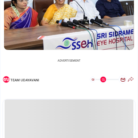
ADVERTISEMENT
ಅ
ಅ
TEAM UDAYAVANI