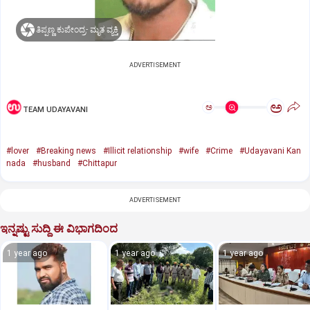
ತಿಪ್ಪಣ್ಣ ಕುಪೇಂದ್ರ- ಮೃತ ವ್ಯಕ್ತಿ
ADVERTISEMENT
ಅ
ಅ
TEAM UDAYAVANI
#lover
#Breaking news
#Illicit relationship
#wife
#Crime
#Udayavani Kan
nada
#husband
#Chittapur
ADVERTISEMENT
ಇನ್ನಷ್ಟು ಸುದ್ದಿ ಈ ವಿಭಾಗದಿಂದ
1 year ago
1 year ago
1 year ago