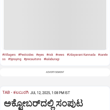
#Villagers
#Pesticides
#eyes
#risk
#news
#Udayavani Kannada
#carele
ss
#Spraying
#precauitons
#kalaburagi
ADVERTISEMENT
TAB - ಕಲಬುರಗಿ
JUL 12, 2025, 1:08 PM IST
ಅಕ್ಟೋಬರ್‌ದಲ್ಲಿ ಸಂಪುಟ