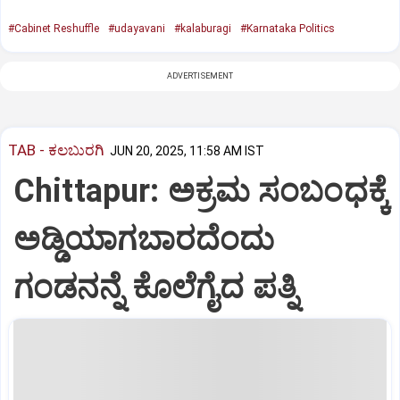
#Cabinet Reshuffle
#udayavani
#kalaburagi
#Karnataka Politics
ADVERTISEMENT
TAB - ಕಲಬುರಗಿ
JUN 20, 2025, 11:58 AM IST
Chittapur: ಅಕ್ರಮ ಸಂಬಂಧಕ್ಕೆ
ಅಡ್ಡಿಯಾಗಬಾರದೆಂದು
ಗಂಡನನ್ನೆ ಕೊಲೆಗೈದ ಪತ್ನಿ