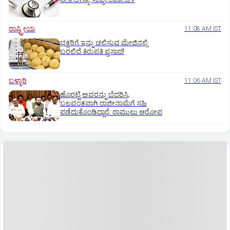
ರಾಷ್ಟ್ರೀಯ
11:08 AM IST
ಭಕ್ತರಿಗೆ ಇನ್ನು ಚಲಿಸುವ ಮೇಜಿನಲ್ಲಿ
ಬರಲಿದೆ ತಿರುಪತಿ ಪ್ರಸಾದ!
ಬಳ್ಳಾರಿ
11:06 AM IST
ಹೊರಟ್ಟಿ ಅವರನ್ನು ಬೆದರಿಸಿ,
ಬಲವಂತವಾಗಿ ರಾಜೀನಾಮೆಗೆ ಸಹಿ
ಪಡೆದುಕೊಂಡಿದ್ದಾರೆ: ರಾಮುಲು ಆರೋಪ