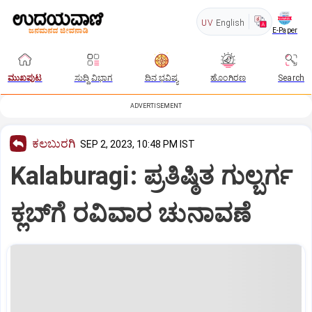
UV
English
E-Paper
ಮುಖಪುಟ
ಸುದ್ದಿ ವಿಭಾಗ
ದಿನ ಭವಿಷ್ಯ
ಹೊಂಗಿರಣ
Search
ADVERTISEMENT
ಕಲಬುರಗಿ
SEP 2, 2023, 10:48 PM IST
Kalaburagi: ಪ್ರತಿಷ್ಠಿತ ಗುಲ್ಬರ್ಗ
ಕ್ಲಬ್‌ಗೆ ರವಿವಾರ ಚುನಾವಣೆ