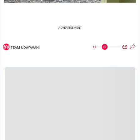
ADVERTISEMENT
ಅ
ಅ
TEAM UDAYAVANI