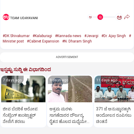
ಅ
ಅ
TEAM UDAYAVANI
#DK Shivakumar
#Kalaburagi
#Kannada news
#Jevargi
#Dr. Ajay Singh
#
Minister post
#Cabinet Expansion
#N. Dharam Singh
ADVERTISEMENT
ಇನ್ನಷ್ಟು ಸುದ್ದಿ ಈ ವಿಭಾಗದಿಂದ
7 days ago
9 days ago
11 days ago
ಜೀವ ಬೆದರಿಕೆ ಆರೋಪ:
ಅಕ್ರಮ ಮರಳು
371 ಜೆ ಅನುಷ್ಠಾನಕ್ಕಾಗಿ
ಸೆಂಟ್ರಿಂಗ್ ಕಾಂಟ್ರಾಕ್ಟರ್
ಸಾಗಣೆದಾರರ ದೌರ್ಜನ್ಯ,
ಆಂದೋಲನ ರೂಪಿಸಲು
ನೇಣಿಗೆ ಶರಣು
ರೈತನ ಹೊಲದ ಮಧ್ಯೆಯೇ
ಚಿಂತನೆ
ರಸ್ತೆ ನಿರ್ಮಿಸಿ ತೊಗರಿ ಬೆಳೆ
ನಾಶ