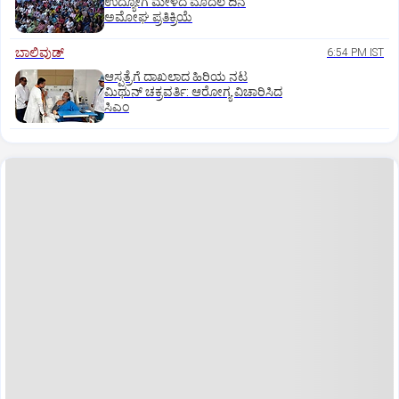
ಉದ್ಯೋಗ ಮೇಳದ ಮೊದಲ ದಿನ
ಅಮೋಘ ಪ್ರತಿಕ್ರಿಯೆ
ಬಾಲಿವುಡ್‌
6:54 PM IST
ಆಸ್ಪತ್ರೆಗೆ ದಾಖಲಾದ ಹಿರಿಯ ನಟ
ಮಿಥುನ್ ಚಕ್ರವರ್ತಿ: ಆರೋಗ್ಯ ವಿಚಾರಿಸಿದ
ಸಿಎಂ