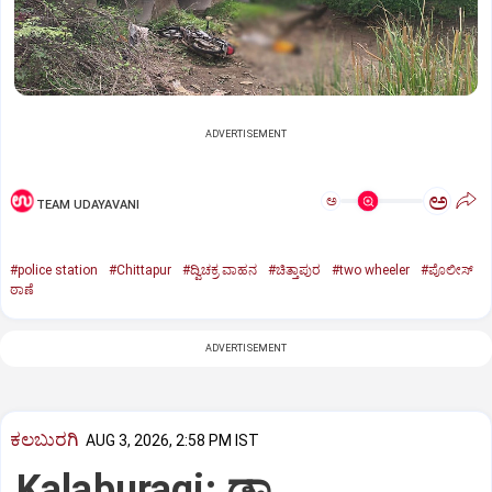
ADVERTISEMENT
ಅ
ಅ
TEAM UDAYAVANI
#police station
#Chittapur
#ದ್ವಿಚಕ್ರ ವಾಹನ
#ಚಿತ್ತಾಪುರ
#two wheeler
#ಪೊಲೀಸ್
ಠಾಣೆ
ADVERTISEMENT
ಕಲಬುರಗಿ
AUG 3, 2026, 2:58 PM IST
Kalaburagi: ಡಾ.