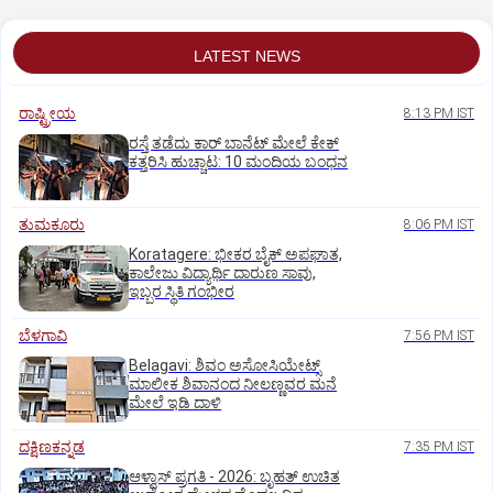
LATEST NEWS
ರಾಷ್ಟ್ರೀಯ
8:13 PM IST
ರಸ್ತೆ ತಡೆದು ಕಾರ್ ಬಾನೆಟ್ ಮೇಲೆ ಕೇಕ್
ಕತ್ತರಿಸಿ ಹುಚ್ಚಾಟ: 10 ಮಂದಿಯ ಬಂಧನ
ತುಮಕೂರು
8:06 PM IST
Koratagere: ಭೀಕರ ಬೈಕ್ ಅಪಘಾತ,
ಕಾಲೇಜು ವಿದ್ಯಾರ್ಥಿ ದಾರುಣ ಸಾವು,
ಇಬ್ಬರ ಸ್ಥಿತಿ ಗಂಭೀರ
ಬೆಳಗಾವಿ
7:56 PM IST
Belagavi: ಶಿವಂ ಅಸೋಸಿಯೇಟ್ಸ್
ಮಾಲೀಕ ಶಿವಾನಂದ ನೀಲಣ್ಣವರ ಮನೆ
ಮೇಲೆ ಇಡಿ‌ ದಾಳಿ
ದಕ್ಷಿಣಕನ್ನಡ
7:35 PM IST
ಆಳ್ವಾಸ್‌ ಪ್ರಗತಿ - 2026: ಬೃಹತ್ ಉಚಿತ