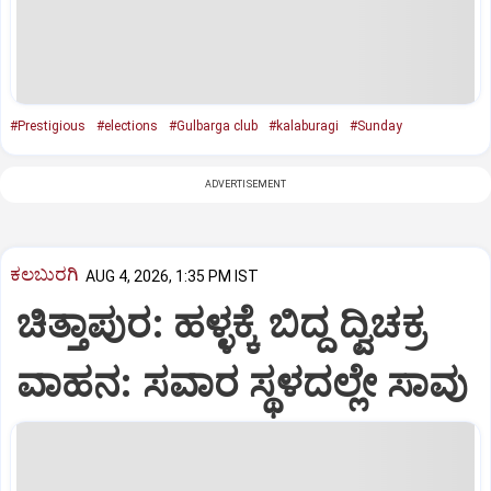
#Prestigious
#elections
#Gulbarga club
#kalaburagi
#Sunday
ADVERTISEMENT
ಕಲಬುರಗಿ
AUG 4, 2026, 1:35 PM IST
ಚಿತ್ತಾಪುರ: ಹಳ್ಳಕ್ಕೆ ಬಿದ್ದ ದ್ವಿಚಕ್ರ
ವಾಹನ: ಸವಾರ ಸ್ಥಳದಲ್ಲೇ ಸಾವು