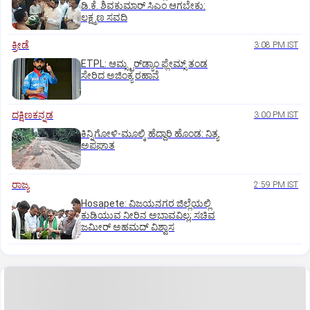
ಡಿ.ಕೆ. ಶಿವಕುಮಾರ್ ಸಿಎಂ ಆಗಬೇಕು:
ಲಕ್ಷ್ಮಣ ಸವದಿ
ಕ್ರೀಡೆ
3:08 PM IST
ETPL: ಆಮ್ಸ್ಟರ್‌ಡ್ಯಾಂ ಫ್ಲೇಮ್ಸ್‌ ತಂಡ
ಸೇರಿದ ಅಜಿಂಕ್ಯ ರಹಾನೆ
ದಕ್ಷಿಣಕನ್ನಡ
3:00 PM IST
ಕಿನ್ನಿಗೋಳಿ-ಮೂಲ್ಕಿ ಹೆದ್ದಾರಿ ಹೊಂಡ: ನಿತ್ಯ
ಅಪಘಾತ
ರಾಜ್ಯ
2:59 PM IST
Hosapete: ವಿಜಯನಗರ ಜಿಲ್ಲೆಯಲ್ಲಿ
ಕುಡಿಯುವ ನೀರಿನ ಅಭಾವವಿಲ್ಲ; ಸಚಿವ
ಜಮೀರ್ ಅಹಮದ್ ವಿಶ್ವಾಸ