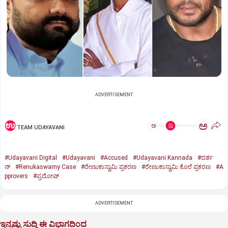
ADVERTISEMENT
ಅ
ಅ
TEAM UDAYAVANI
#Udayavani Digital
#Udayavani
#Accused
#Udayavani Kannada
#ದರ್ಶ
ನ್‌
#Renukaswamy Case
#ರೇಣುಕಾಸ್ವಾಮಿ ಪ್ರಕರಣ
#ರೇಣುಕಾಸ್ವಾಮಿ ಕೊಲೆ ಪ್ರಕರಣ
#A
pprovers
#ಪ್ರದೋಷ್‌
ADVERTISEMENT
ಇನ್ನಷ್ಟು ಸುದ್ದಿ ಈ ವಿಭಾಗದಿಂದ