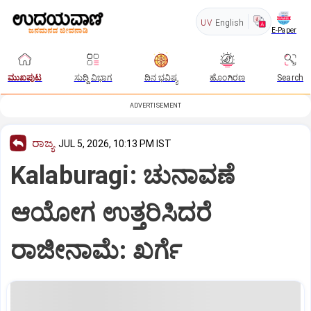
UV
English
E-Paper
ಮುಖಪುಟ
ಸುದ್ದಿ ವಿಭಾಗ
ದಿನ ಭವಿಷ್ಯ
ಹೊಂಗಿರಣ
Search
ADVERTISEMENT
ರಾಜ್ಯ
JUL 5, 2026, 10:13 PM IST
Kalaburagi: ಚುನಾವಣೆ
ಆಯೋಗ ಉತ್ತರಿಸಿದರೆ
ರಾಜೀನಾಮೆ: ಖರ್ಗೆ