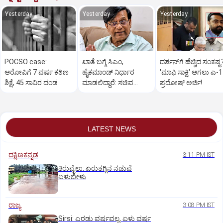
Yesterday
Yesterday
Yesterday
POCSO case:
ಖಾತೆ ಬಗ್ಗೆ ಸಿಎಂ,
ದರ್ಶನ್‌ಗೆ ಹೆಚ್ಚಿದ ಸಂಕಷ್ಟ
ಆರೋಪಿಗೆ 7 ವರ್ಷ ಕಠಿಣ
ಹೈಕಮಾಂಡ್ ನಿರ್ಧಾರ
'ಮಾಫಿ ಸಾಕ್ಷಿ' ಆಗಲು ಎ-
ಶಿಕ್ಷೆ, 45 ಸಾವಿರ ದಂಡ
ಮಾಡಲಿದ್ದಾರೆ: ಸಚಿವ
ಪ್ರದೋಷ್ ಅರ್ಜಿ!
ಬಸವರಾಜ ರಾಯರಡ್ಡಿ
LATEST NEWS
ದಕ್ಷಿಣಕನ್ನಡ
3:11 PM IST
ತಿರುವೈಲು: ಏರುತಗ್ಗಿನ ನಡುವೆ
ಏಳುಬೀಳು
ರಾಜ್ಯ
3:08 PM IST
Sirsi: ಎರಡು ವರ್ಷವಲ್ಲ, ಏಳು ವರ್ಷ