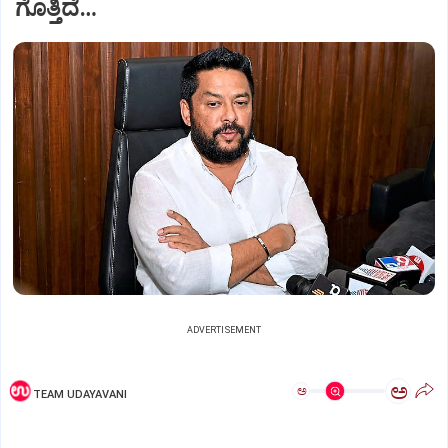
ಗೊತ್ತಿದೆ…
ADVERTISEMENT
ಅ
ಅ
TEAM UDAYAVANI