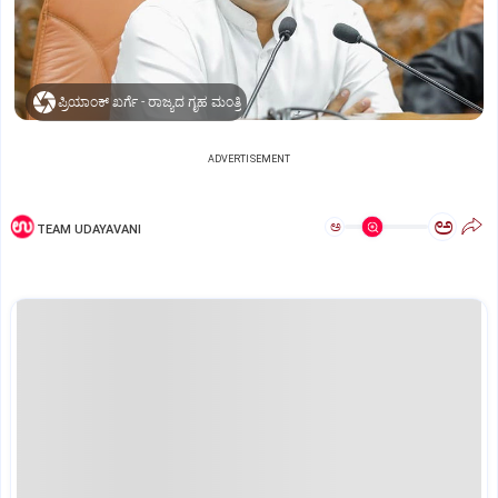
ಪ್ರಿಯಾಂಕ್ ಖರ್ಗೆ - ರಾಜ್ಯದ ಗೃಹ ಮಂತ್ರಿ
ADVERTISEMENT
ಅ
ಅ
TEAM UDAYAVANI