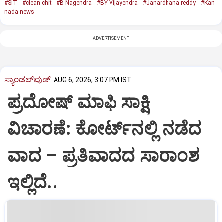
#SIT
#clean chit
#B Nagendra
#BY Vijayendra
#Janardhana reddy
#Kan
nada news
ADVERTISEMENT
ಸ್ಯಾಂಡಲ್‌ವುಡ್‌
AUG 6, 2026, 3:07 PM IST
ಪ್ರದೋಷ್ ಮಾಫಿ ಸಾಕ್ಷಿ
ವಿಚಾರಣೆ: ಕೋರ್ಟ್‌ನಲ್ಲಿ ನಡೆದ
ವಾದ – ಪ್ರತಿವಾದದ ಸಾರಾಂಶ
ಇಲ್ಲಿದೆ..