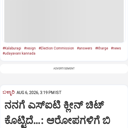
#Kalaburagi
#resign
#Election Commission
#answers
#Kharge
#news
#udayavani kannada
ADVERTISEMENT
ಬಳ್ಳಾರಿ
AUG 6, 2026, 3:19 PM IST
ನನಗೆ ಎಸ್ಐಟಿ ಕ್ಲೀನ್ ಚಿಟ್
ಕೊಟ್ಟಿದೆ…: ಆರೋಪಗಳಿಗೆ ಬಿ