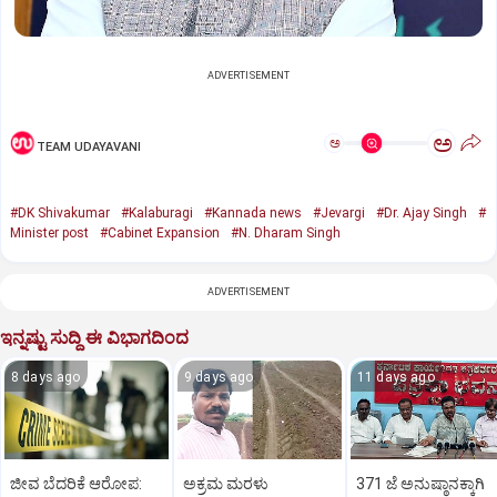
ADVERTISEMENT
ಅ
ಅ
TEAM UDAYAVANI
#DK Shivakumar
#Kalaburagi
#Kannada news
#Jevargi
#Dr. Ajay Singh
#
Minister post
#Cabinet Expansion
#N. Dharam Singh
ADVERTISEMENT
ಇನ್ನಷ್ಟು ಸುದ್ದಿ ಈ ವಿಭಾಗದಿಂದ
8 days ago
9 days ago
11 days ago
ಜೀವ ಬೆದರಿಕೆ ಆರೋಪ:
ಅಕ್ರಮ ಮರಳು
371 ಜೆ ಅನುಷ್ಠಾನಕ್ಕಾಗಿ