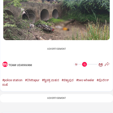
ADVERTISEMENT
ಅ
ಅ
TEAM UDAYAVANI
#police station
#Chittapur
#ದ್ವಿಚಕ್ರ ವಾಹನ
#ಚಿತ್ತಾಪುರ
#two wheeler
#ಪೊಲೀಸ್
ಠಾಣೆ
ADVERTISEMENT