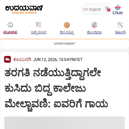
UV
English
E-Paper
ಮುಖಪುಟ
ಸುದ್ದಿ ವಿಭಾಗ
ದಿನ ಭವಿಷ್ಯ
ಹೊಂಗಿರಣ
Search
ADVERTISEMENT
ಕಲಬುರಗಿ
JUN 12, 2026, 10:04 PM IST
ತರಗತಿ ನಡೆಯುತ್ತಿದ್ದಾಗಲೇ
ಕುಸಿದು ಬಿದ್ದ ಕಾಲೇಜು
ಮೇಲ್ಚಾವಣಿ: ಐವರಿಗೆ ಗಾಯ