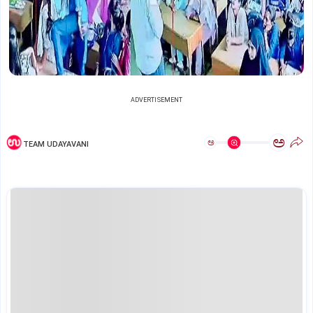
ADVERTISEMENT
ಅ
ಅ
TEAM UDAYAVANI