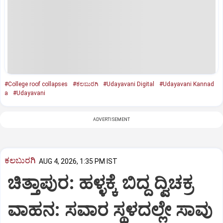
#College roof collapses
#ಕಲಬುರಗಿ
#Udayavani Digital
#Udayavani Kannad
a
#Udayavani
ADVERTISEMENT
ಕಲಬುರಗಿ
AUG 4, 2026, 1:35 PM IST
ಚಿತ್ತಾಪುರ: ಹಳ್ಳಕ್ಕೆ ಬಿದ್ದ ದ್ವಿಚಕ್ರ
ವಾಹನ: ಸವಾರ ಸ್ಥಳದಲ್ಲೇ ಸಾವು