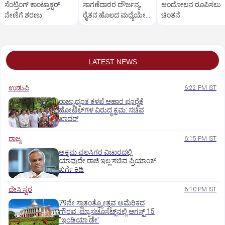
ಸೆಂಟ್ರಿಂಗ್ ಕಾಂಟ್ರಾಕ್ಟರ್
ಸಾಗಣೆದಾರರ ದೌರ್ಜನ್ಯ,
ಆಂದೋಲನ ರೂಪಿಸಲು
ನೇಣಿಗೆ ಶರಣು
ರೈತನ ಹೊಲದ ಮಧ್ಯೆಯೇ
ಚಿಂತನೆ
ರಸ್ತೆ ನಿರ್ಮಿಸಿ ತೊಗರಿ ಬೆಳೆ
ನಾಶ
LATEST NEWS
ಉಡುಪಿ
6:22 PM IST
ರಾಜ್ಯಾದ್ಯಂತ ಕಳಪೆ ಆಹಾರ ಪೂರೈಕೆ
ಹೋಟೆಲ್‌ಗಳ ವಿರುದ್ಧ ಕ್ರಮ: ಸಚಿವ
ಖಾದರ್
ರಾಜ್ಯ
6:15 PM IST
ಅಕ್ರಮ ವಲಸಿಗರ ವಿಚಾರದಲ್ಲಿ
ಯಾವುದೇ ರಾಜಿ ಇಲ್ಲ:ಸಚಿವ ಪ್ರಿಯಾಂಕ್
ಖರ್ಗೆ ಕಿಡಿ
ದೇಸಿ ಸ್ವರ
6:10 PM IST
79ನೇ ಸ್ವಾತಂತ್ರ್ಯೋತ್ಸವ ಅಮೆರಿಕದ
ಗೌರವ: ಮ್ಯಾಸಚೂಸೆಟ್ಸ್‌ನಲ್ಲಿ ಆಗಸ್ಟ್‌ 15
"ಇಂಡಿಯಾ ಡೇ'