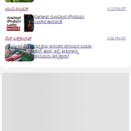
ಯುವಿ ಫ್ಯೂಷನ್
6:10 PM IST
Garland: ಗುಣವಿಲ್ಲದ ಸೌಂದರ್ಯ
ಒಣಗಿದ ಹಾರದಂತೆ
ವೆಬ್ ಎಕ್ಸ್‌ಕ್ಲೂಸಿವ್
5:58 PM IST
ನಿವೃತ್ತಿಯ ಅನಂತರ ಚೀನಿಯರ ಬದುಕು
ಹೇಗೆ: ಹಾವು, ಕಪ್ಪೆ, ಕೀಟಗಳನ್ನು
ಚೀನಿಯರು ತಿನ್ನುತ್ತಾರಾ?