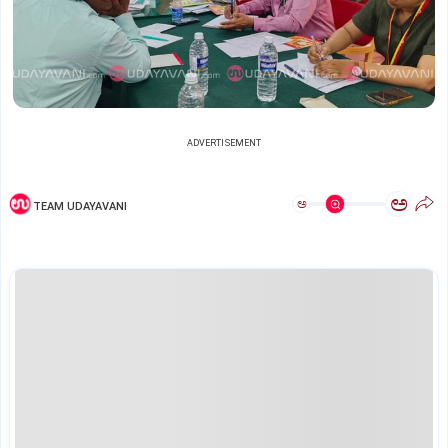
ADVERTISEMENT
ಅ
ಅ
TEAM UDAYAVANI