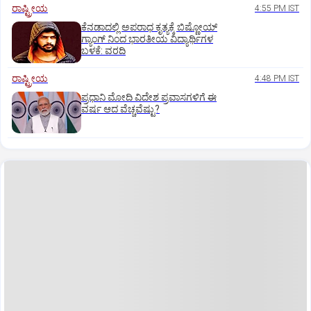
ರಾಷ್ಟ್ರೀಯ
4:55 PM IST
ಕೆನಡಾದಲ್ಲಿ ಅಪರಾಧ ಕೃತ್ಯಕ್ಕೆ ಬಿಷ್ಣೋಯ್
ಗ್ಯಾಂಗ್ ನಿಂದ ಭಾರತೀಯ ವಿದ್ಯಾರ್ಥಿಗಳ
ಬಳಕೆ: ವರದಿ
ರಾಷ್ಟ್ರೀಯ
4:48 PM IST
ಪ್ರಧಾನಿ ಮೋದಿ ವಿದೇಶ ಪ್ರವಾಸಗಳಿಗೆ ಈ
ವರ್ಷ ಆದ ವೆಚ್ಚವೆಷ್ಟು?