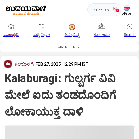
UV
English
E-Paper
ಮುಖಪುಟ
ಸುದ್ದಿ ವಿಭಾಗ
ದಿನ ಭವಿಷ್ಯ
ಹೊಂಗಿರಣ
Search
ADVERTISEMENT
ಕಲಬುರಗಿ
FEB 27, 2025, 12:29 PM IST
Kalaburagi: ಗುಲ್ಬರ್ಗ ವಿವಿ
ಮೇಲೆ ಐದು ತಂಡದೊಂದಿಗೆ
ಲೋಕಾಯುಕ್ತ ದಾಳಿ