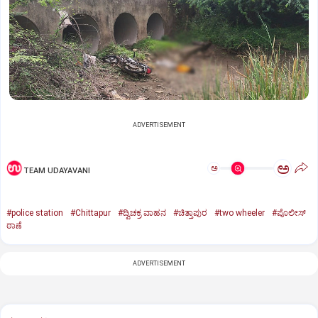
ADVERTISEMENT
ಅ
ಅ
TEAM UDAYAVANI
#police station
#Chittapur
#ದ್ವಿಚಕ್ರ ವಾಹನ
#ಚಿತ್ತಾಪುರ
#two wheeler
#ಪೊಲೀಸ್
ಠಾಣೆ
ADVERTISEMENT