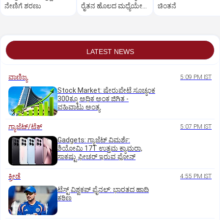
ನೇಣಿಗೆ ಶರಣು
ರೈತನ ಹೊಲದ ಮಧ್ಯೆಯೇ
ಚಿಂತನೆ
ರಸ್ತೆ ನಿರ್ಮಿಸಿ ತೊಗರಿ ಬೆಳೆ
ನಾಶ
LATEST NEWS
ವಾಣಿಜ್ಯ
5:09 PM IST
Stock Market: ಷೇರುಪೇಟೆ ಸೂಚ್ಯಂಕ
300ಕ್ಕೂ ಅಧಿಕ ಅಂಕ ಜಿಗಿತ -
ವಹಿವಾಟು ಅಂತ್ಯ
ಗ್ಯಾಜೆಟ್/ಟೆಕ್
5:07 PM IST
Gadgets: ಗ್ಯಾಜೆಟ್ ವಿಮರ್ಶೆ:
ಶಿಯೋಮಿ 17T ಉತ್ತಮ ಕ್ಯಾಮರಾ,
ಸಾಕಷ್ಟು ಫೀಚರ್ ಇರುವ ಫೋನ್
ಕ್ರೀಡೆ
4:55 PM IST
ಟೆಸ್ಟ್ ವಿಶ್ವಕಪ್‌ ಫೈನಲ್‌: ಭಾರತದ ಹಾದಿ
ಕಠಿಣ