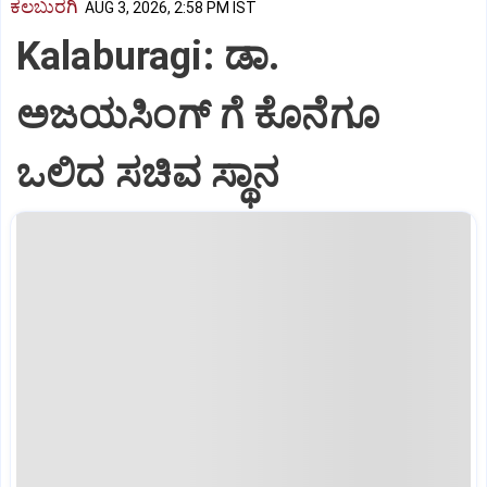
ಕಲಬುರಗಿ
AUG 3, 2026, 2:58 PM IST
Kalaburagi: ಡಾ.
ಅಜಯಸಿಂಗ್ ಗೆ ಕೊನೆಗೂ
ಒಲಿದ ಸಚಿವ ಸ್ಥಾನ