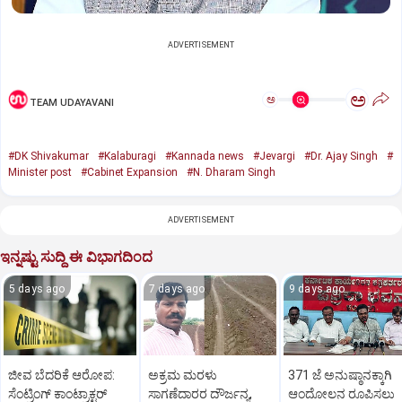
ADVERTISEMENT
ಅ
ಅ
TEAM UDAYAVANI
#DK Shivakumar
#Kalaburagi
#Kannada news
#Jevargi
#Dr. Ajay Singh
#
Minister post
#Cabinet Expansion
#N. Dharam Singh
ADVERTISEMENT
ಇನ್ನಷ್ಟು ಸುದ್ದಿ ಈ ವಿಭಾಗದಿಂದ
5 days ago
7 days ago
9 days ago
ಜೀವ ಬೆದರಿಕೆ ಆರೋಪ:
ಅಕ್ರಮ ಮರಳು
371 ಜೆ ಅನುಷ್ಠಾನಕ್ಕಾಗಿ
ಸೆಂಟ್ರಿಂಗ್ ಕಾಂಟ್ರಾಕ್ಟರ್
ಸಾಗಣೆದಾರರ ದೌರ್ಜನ್ಯ,
ಆಂದೋಲನ ರೂಪಿಸಲು