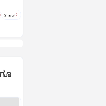
ಅ
Share
ೆಗೂ