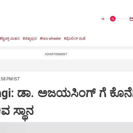
ಅ
#ದ್ವಿಚಕ್ರ ವಾಹನ
#ಚಿತ್ತಾಪುರ
#two wheeler
#ಪೊಲೀಸ್ ಠಾಣೆ
ADVERTISEMENT
2:58 PM IST
gi: ಡಾ. ಅಜಯಸಿಂಗ್ ಗೆ ಕೊನ
ವ ಸ್ಥಾನ