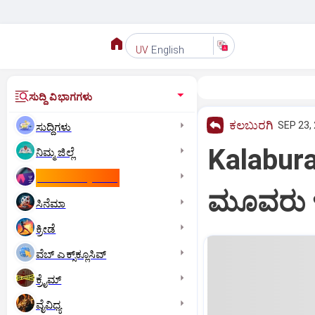
English
UV
ಸುದ್ದಿ ವಿಭಾಗಗಳು
ಕಲಬುರಗಿ
SEP 23, 
ಸುದ್ದಿಗಳು
Kalabura
ನಿಮ್ಮ ಜಿಲ್ಲೆ
ಕಾಮನ್‌ ವೆಲ್ತ್‌ ಗೇಮ್ಸ್‌
ಮೂವರು 
ಸಿನೆಮಾ
ಕ್ರೀಡೆ
ವೆಬ್ ಎಕ್ಸ್‌ಕ್ಲೂಸಿವ್
ಕ್ರೈಮ್
ವೈವಿಧ್ಯ