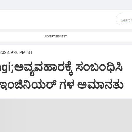
Searc
ADVERTISEMENT
2023, 9:46 PM IST
gi;ಅವ್ಯವಹಾರಕ್ಕೆ ಸಂಬಂಧಿಸಿ
ಇಂಜಿನಿಯರ್ ಗಳ ಅಮಾನತು