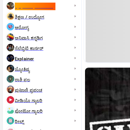
ಇಸ್ರೇಲ್- ಇರಾನ್‌ ಯುದ್ಧ
ಶಿಕ್ಷಣ / ಉದ್ಯೋಗ
ಆರೋಗ್ಯ
ಅನಿವಾಸಿ ಕನ್ನಡಿಗ
ಸೆಲೆಬ್ರಿಟಿ ಕಾರ್ನರ್‌
Explainer
ಜ್ಯೋತಿಷ್ಯ
ರಾಶಿ ಫಲ
ಪುಟಾಣಿ ಪ್ರಪಂಚ
ವೀಡಿಯೊ ಗ್ಯಾಲರಿ
ಫೋಟೋ ಗ್ಯಾಲರಿ
ರೀಲ್ಸ್