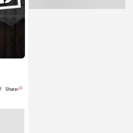
ಅ
Share