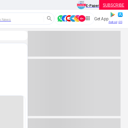
SUBSCRIBE
E-Paper
Get App
h News
Android
iOS