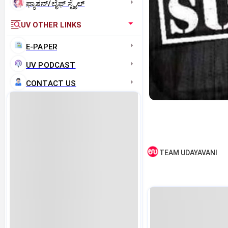
ಫ್ಯಾಶನ್/ಲೈಫ್‌ ಸ್ಟೈಲ್
UV OTHER LINKS
E-PAPER
UV PODCAST
CONTACT US
TEAM UDAYAVANI