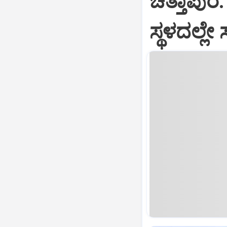
ಚಿತ್ತಾಪುರ:
ಸ್ಥಳದಲ್ಲೇ