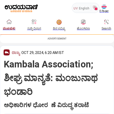
UV
English
E-Paper
ಮುಖಪುಟ
ಸುದ್ದಿ ವಿಭಾಗ
ದಿನ ಭವಿಷ್ಯ
ಹೊಂಗಿರಣ
Search
ADVERTISEMENT
ರಾಜ್ಯ
OCT 29, 2024, 6:20 AM IST
Kambala Association;
ಶೀಘ್ರ ಮಾನ್ಯತೆ: ಮಂಜುನಾಥ
ಭಂಡಾರಿ
ಅಧಿಕಾರಿಗಳ ಧೋರ ಣೆ ವಿರುದ್ಧ ತರಾಟೆ