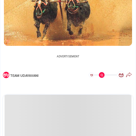
ADVERTISEMENT
ಅ
ಅ
TEAM UDAYAVANI