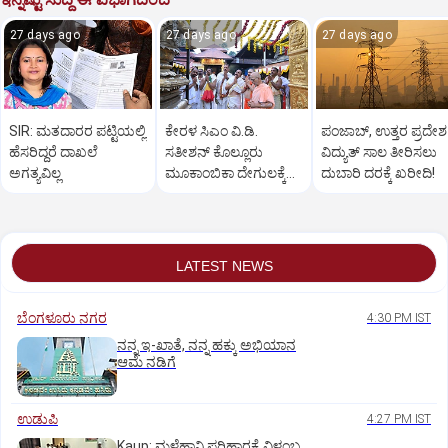
27 days ago
27 days ago
27 days ago
SIR: ಮತದಾರರ ಪಟ್ಟಿಯಲ್ಲಿ
ಕೇರಳ ಸಿಎಂ ವಿ.ಡಿ.
ಪಂಜಾಬ್‌, ಉತ್ತರ ಪ್ರದೇಶ
ಹೆಸರಿದ್ದರೆ ದಾಖಲೆ
ಸತೀಶನ್‌ ಕೊಲ್ಲೂರು
ವಿದ್ಯುತ್‌ ಸಾಲ ತೀರಿಸಲು
ಅಗತ್ಯವಿಲ್ಲ
ಮೂಕಾಂಬಿಕಾ ದೇಗುಲಕ್ಕೆ
ದುಬಾರಿ ದರಕ್ಕೆ ಖರೀದಿ!
ಭೇಟಿ:ಹೋಮದಲ್ಲಿ ಭಾಗಿ
LATEST NEWS
ಬೆಂಗಳೂರು ನಗರ
4:30 PM IST
ನನ್ನ ಇ-ಖಾತೆ, ನನ್ನ ಹಕ್ಕು ಅಭಿಯಾನ
ಆಮೆ ನಡಿಗೆ
ಉಡುಪಿ
4:27 PM IST
Kaup: ಮಳೆಹಾನಿ ಪರಿಹಾರಕ್ಕೆ ವಿಳಂಬ