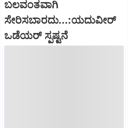
ಬಲವಂತವಾಗಿ
ಸೇರಿಸಬಾರದು...:ಯದುವೀರ್
ಒಡೆಯರ್ ಸ್ಪಷ್ಟನೆ