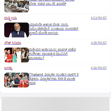
ಬೇಡ: ಸಚಿವ ಯು.ಟಿ. ಖಾದರ್
ರಾಷ್ಟ್ರೀಯ
4:23 PM IST
ಯಾವುದೇ ಆತಂಕ ಬೇಡ, ನಾನು
ನಿಮ್ಮೊಂದಿಗಿದ್ದೇನೆ: ಬಂಡಾಯ ಸಂಸದರಿಗೆ
ಪ್ರಧಾನಿ ಮೋದಿ ಅಭಯ
ಸೌತ್‌ ಸಿನಿಮಾ
4:09 PM IST
ವಿಚ್ಛೇದನ ಅರ್ಜಿಯನ್ನು ವಾಪಸ್‌ ಪಡೆದ
ಸಂಗೀತಾ: ದಾಂಪತ್ಯದ ಮುನಿಸಿಗೆ
ಮುಲಾಮು?
ಜಗತ್ತು
4:04 PM IST
Thailand: ವಿದ್ಯಾರ್ಥಿ ಗುಂಡಿನ ದಾಳಿಗೆ 3
ಶಿಕ್ಷಕರು, ವಿದ್ಯಾರ್ಥಿಗಳು ಸೇರಿ 8 ಮಂದಿ
ಸಾವು