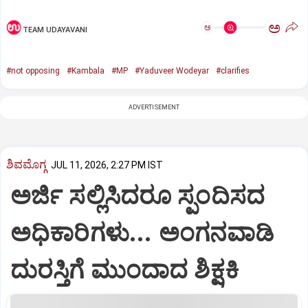
ಅ
ಅ
TEAM UDAYAVANI
#not opposing
#Kambala
#MP
#Yaduveer Wodeyar
#clarifies
ADVERTISEMENT
ಶಿವಮೊಗ್ಗ
JUL 11, 2026, 2:27 PM IST
ಅರ್ಜಿ ಸಲ್ಲಿಸಿದರೂ ಸ್ಪಂದಿಸದ
ಅಧಿಕಾರಿಗಳು... ಅಂಗನವಾಡಿ
ದುರಸ್ತಿಗೆ ಮುಂದಾದ ಶಿಕ್ಷಕಿ