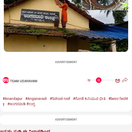
ADVERTISEMENT
ಅ
ಅ
TEAM UDAYAVANI
#Anandapur
#Anganavadi
#School roof
#ಗೋಡೆ ಕುಸಿಯುವ ಭೀತಿ
#besic fecilit
y
#ಅಂಗನವಾಡಿ ಕೇಂದ್ರ
ADVERTISEMENT
ಇನ್ನಷ್ಟು ಸುದ್ದಿ ಈ ವಿಭಾಗದಿಂದ