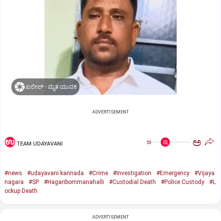
ಖಲೀಲ್ - ಮೃತ ಯುವಕ
ADVERTISEMENT
ಅ
ಅ
TEAM UDAYAVANI
#news
#udayavani kannada
#Crime
#Investigation
#Emergency
#Vijaya
nagara
#SP
#Hagaribommanahalli
#Custodial Death
#Police Custody
#L
ockup Death
ADVERTISEMENT