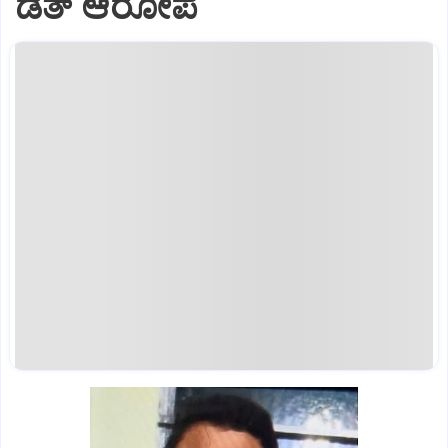
ಡೆತ್ ಆರೋಪ