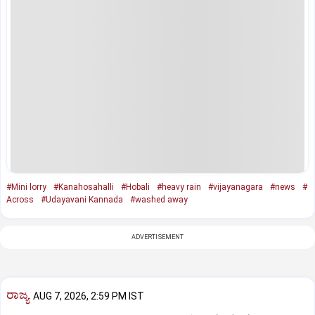
#Mini lorry
#Kanahosahalli
#Hobali
#heavy rain
#vijayanagara
#news
#
Across
#Udayavani Kannada
#washed away
ADVERTISEMENT
ರಾಜ್ಯ
AUG 7, 2026, 2:59 PM IST