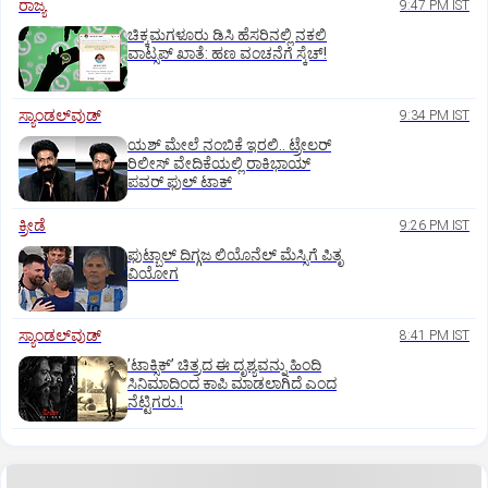
ರಾಜ್ಯ
9:47 PM IST
ಚಿಕ್ಕಮಗಳೂರು ಡಿಸಿ ಹೆಸರಿನಲ್ಲಿ ನಕಲಿ
ವಾಟ್ಸಪ್ ಖಾತೆ: ಹಣ ವಂಚನೆಗೆ ಸ್ಕೆಚ್!
ಸ್ಯಾಂಡಲ್‌ವುಡ್‌
9:34 PM IST
ಯಶ್‌ ಮೇಲೆ ನಂಬಿಕೆ ಇರಲಿ.. ಟ್ರೇಲರ್‌
ರಿಲೀಸ್‌ ವೇದಿಕೆಯಲ್ಲಿ ರಾಕಿಭಾಯ್‌
ಪವರ್‌ ಫುಲ್‌ ಟಾಕ್
ಕ್ರೀಡೆ
9:26 PM IST
ಫುಟ್ಬಾಲ್ ದಿಗ್ಗಜ ಲಿಯೊನೆಲ್‌ ಮೆಸ್ಸಿಗೆ ಪಿತೃ
ವಿಯೋಗ
ಸ್ಯಾಂಡಲ್‌ವುಡ್‌
8:41 PM IST
ʼಟಾಕ್ಸಿಕ್‌ʼ ಚಿತ್ರದ ಈ ದೃಶ್ಯವನ್ನು ಹಿಂದಿ
ಸಿನಿಮಾದಿಂದ ಕಾಪಿ ಮಾಡಲಾಗಿದೆ ಎಂದ
ನೆಟ್ಟಿಗರು.!