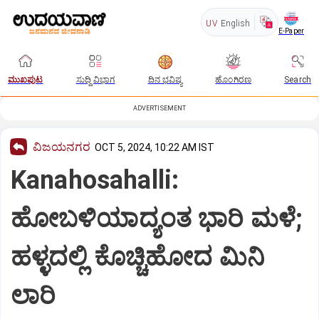
UV
English
E-Paper
ಮುಖಪುಟ
ಸುದ್ದಿ ವಿಭಾಗ
ದಿನ ಭವಿಷ್ಯ
ಹೊಂಗಿರಣ
Search
ADVERTISEMENT
ವಿಜಯನಗರ
OCT 5, 2024, 10:22 AM IST
Kanahosahalli:
ಹೋಬಳಿಯಾದ್ಯಂತ ಭಾರಿ ಮಳೆ;
ಹಳ್ಳದಲ್ಲಿ ಕೊಚ್ಚಿಹೋದ ಮಿನಿ
ಲಾರಿ