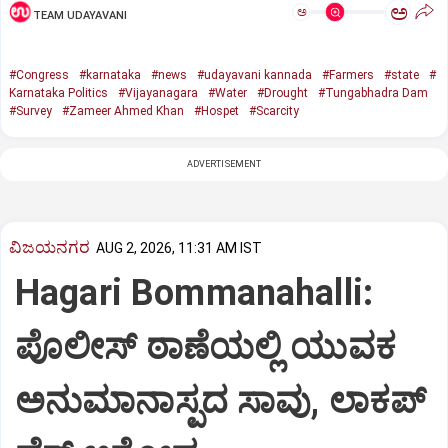
ಅ
ಅ
TEAM UDAYAVANI
#Congress
#karnataka
#news
#udayavani kannada
#Farmers
#state
#
Karnataka Politics
#Vijayanagara
#Water
#Drought
#Tungabhadra Dam
#Survey
#Zameer Ahmed Khan
#Hospet
#Scarcity
ADVERTISEMENT
ವಿಜಯನಗರ
AUG 2, 2026, 11:31 AM IST
Hagari Bommanahalli:
ಪೊಲೀಸ್ ಠಾಣೆಯಲ್ಲಿ ಯುವಕ
ಅನುಮಾನಾಸ್ಪದ ಸಾವು, ಲಾಕಪ್