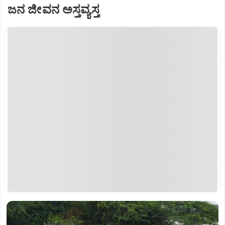
ಜನ ಜೀವನ ಅಸ್ತವ್ಯಸ್ತ