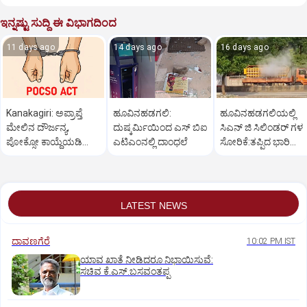
ಇನ್ನಷ್ಟು ಸುದ್ದಿ ಈ ವಿಭಾಗದಿಂದ
11 days ago
14 days ago
16 days ago
Kanakagiri: ಅಪ್ರಾಪ್ತೆ
ಹೂವಿನಹಡಗಲಿ:
ಹೂವಿನಹಡಗಲಿಯಲ್ಲಿ
ಮೇಲಿನ ದೌರ್ಜನ್ಯ,
ದುಷ್ಕರ್ಮಿಯಿಂದ ಎಸ್ ಬಿಐ
ಸಿಎನ್ ಜಿ ಸಿಲಿಂಡರ್ ಗಳ
ಪೋಕ್ಸೋ ಕಾಯ್ದೆಯಡಿ
ಎಟಿಎಂನಲ್ಲಿ ದಾಂಧಲೆ
ಸೋರಿಕೆ:ತಪ್ಪಿದ ಭಾರಿ
ಯುವಕ ಬಂಧನ
ಅನಾಹುತ
LATEST NEWS
ದಾವಣಗೆರೆ
10:02 PM IST
ಯಾವ ಖಾತೆ ನೀಡಿದರೂ ನಿಭಾಯಿಸುವೆ:
ಸಚಿವ ಕೆ.ಎಸ್.ಬಸವಂತಪ್ಪ