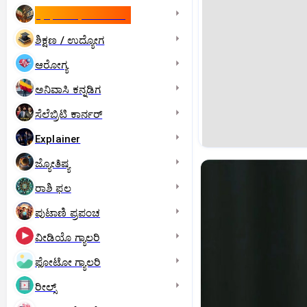
ಇಸ್ರೇಲ್- ಇರಾನ್‌ ಯುದ್ಧ
ಶಿಕ್ಷಣ / ಉದ್ಯೋಗ
ಆರೋಗ್ಯ
ಅನಿವಾಸಿ ಕನ್ನಡಿಗ
ಸೆಲೆಬ್ರಿಟಿ ಕಾರ್ನರ್‌
Explainer
ಜ್ಯೋತಿಷ್ಯ
ರಾಶಿ ಫಲ
ಪುಟಾಣಿ ಪ್ರಪಂಚ
ವೀಡಿಯೊ ಗ್ಯಾಲರಿ
ಫೋಟೋ ಗ್ಯಾಲರಿ
ರೀಲ್ಸ್