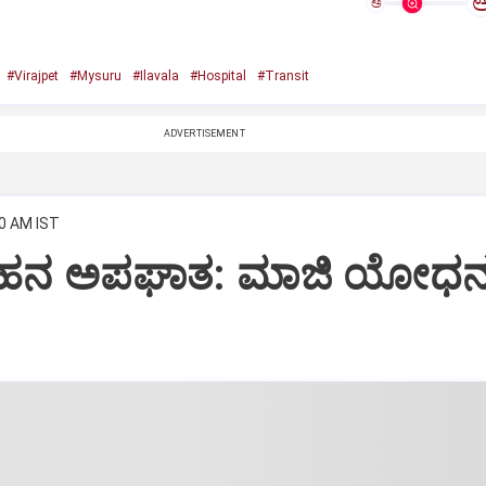
ಅ
#Virajpet
#Mysuru
#Ilavala
#Hospital
#Transit
ADVERTISEMENT
00 AM IST
ರ ವಾಹನ ಅಪಘಾತ: ಮಾಜಿ ಯೋಧ