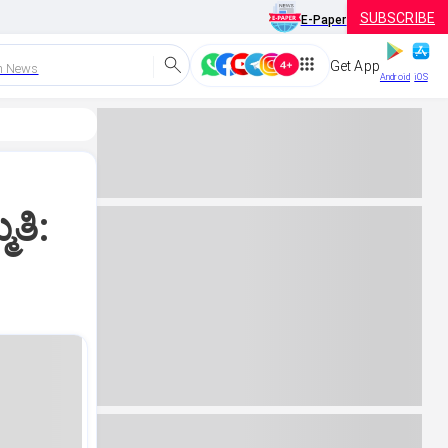
SUBSCRIBE
E-Paper
Get App
h News
Android
iOS
ತಿ: