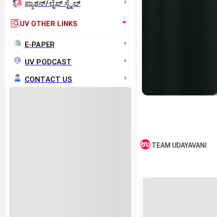
ಫ್ಯಾಶನ್/ಲೈಫ್‌ ಸ್ಟೈಲ್
UV OTHER LINKS
E-PAPER
UV PODCAST
CONTACT US
TEAM UDAYAVANI