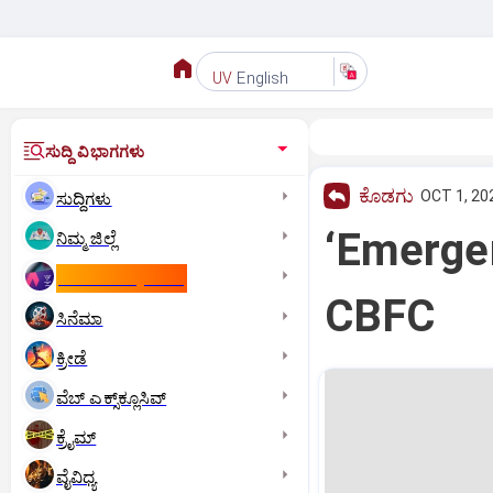
English
UV
ಸುದ್ದಿ ವಿಭಾಗಗಳು
ಕೊಡಗು
OCT 1, 20
ಸುದ್ದಿಗಳು
‘Emergenc
ನಿಮ್ಮ ಜಿಲ್ಲೆ
ಕಾಮನ್‌ ವೆಲ್ತ್‌ ಗೇಮ್ಸ್‌
CBFC
ಸಿನೆಮಾ
ಕ್ರೀಡೆ
ವೆಬ್ ಎಕ್ಸ್‌ಕ್ಲೂಸಿವ್
ಕ್ರೈಮ್
ವೈವಿಧ್ಯ