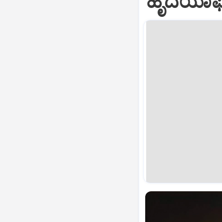
ಹೃದಯಾಘಾತ