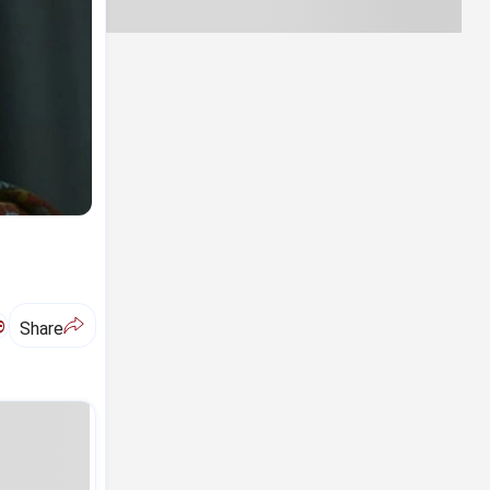
ಅ
Share