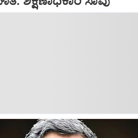
: ಶಿಕ್ಷಣಾಧಿಕಾರಿ ಸಾವು