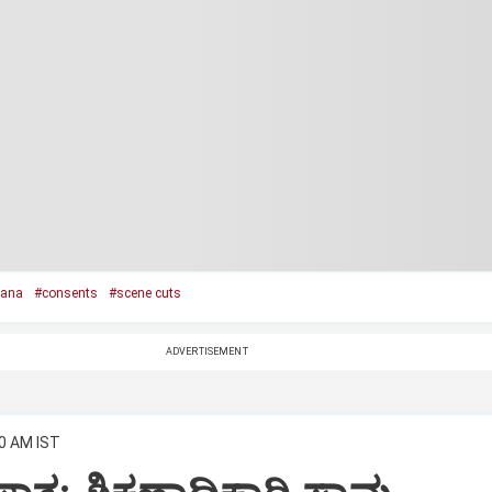
ana
#consents
#scene cuts
ADVERTISEMENT
50 AM IST