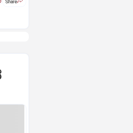
ಅ
Share
ನ