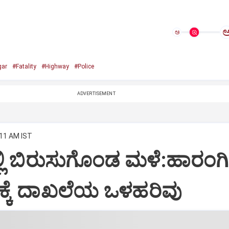
ಅ
gar
#Fatality
#Highway
#Police
ADVERTISEMENT
:11 AM IST
್ಲಿ ಬಿರುಸುಗೊಂಡ ಮಳೆ:ಹಾರಂಗಿ
ಕೆ ದಾಖಲೆಯ ಒಳಹರಿವು