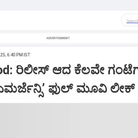
Searc
ADVERTISEMENT
25, 6:40 PM IST
d: ರಿಲೀಸ್‌ ಆದ ಕೆಲವೇ ಗಂಟೆಗಳ
ಮರ್ಜೆನ್ಸಿʼ ಫುಲ್‌ ಮೂವಿ ಲೀಕ್