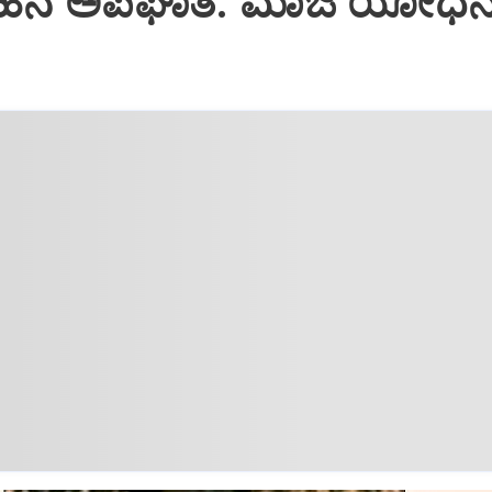
ರ ವಾಹನ ಅಪಘಾತ: ಮಾಜಿ ಯೋಧ