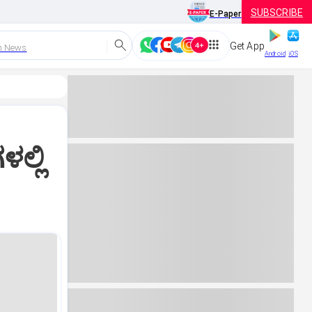
SUBSCRIBE
E-Paper
Get App
h News
Android
iOS
ಲ್ಲಿ