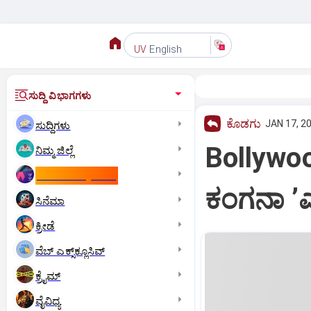
English
UV
ಸುದ್ದಿ ವಿಭಾಗಗಳು
ಕೊಡಗು
JAN 17, 20
ಸುದ್ದಿಗಳು
Bollywoo
ನಿಮ್ಮ ಜಿಲ್ಲೆ
ಕಾಮನ್‌ ವೆಲ್ತ್‌ ಗೇಮ್ಸ್‌
ಕಂಗನಾ ʼಎ
ಸಿನೆಮಾ
ಕ್ರೀಡೆ
ವೆಬ್ ಎಕ್ಸ್‌ಕ್ಲೂಸಿವ್
ಕ್ರೈಮ್
ವೈವಿಧ್ಯ