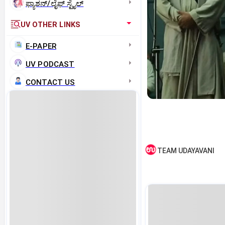
ಫ್ಯಾಶನ್/ಲೈಫ್‌ ಸ್ಟೈಲ್
UV OTHER LINKS
E-PAPER
UV PODCAST
CONTACT US
TEAM UDAYAVANI