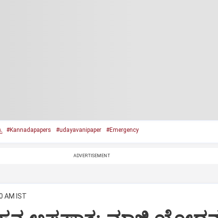
ಿ
#Kannadapapers
#udayavanipaper
#Emergency
ADVERTISEMENT
00 AM IST