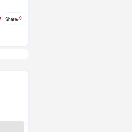
ಅ
Share