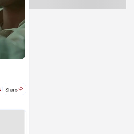
ಅ
Share