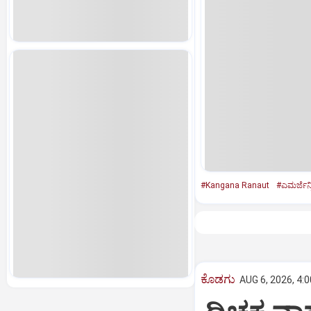
#Kangana Ranaut
#ಎಮರ್ಜೆನ್ಸ
ಕೊಡಗು
AUG 6, 2026, 4: