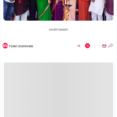
ADVERTISEMENT
ಅ
ಅ
TEAM UDAYAVANI