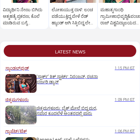
ವಿದ್ಯಾರ್ಥಿನಿ ನೇಣು ಬಿಗಿದು
ಲೋಕಾಯುಕ್ತ ದಾಳಿ: ಲಂಚ
ಮಹಾತ್ಮಗಾಂಧಿ
ಆತ್ಮಹತ್ಯೆ ಪ್ರಕರಣ; ಕೊಲೆ
ಪಡೆಯುತ್ತಿದ್ದ ವೇಳೆ ರೆಡ್
ಗ್ರಾಮೀಣಾಭಿವೃದ್ಧಿ&ಪಂ
ಮಾಡಿರುವ ಬಗ್ಗೆ
ಹ್ಯಾಂಡ್ ಆಗಿ ಸಿಕ್ಕಿಬಿದ್ದ ಲೇಡಿ
ರಾಜ್ ವಿಶ್ವವಿದ್ಯಾಲಯದ
ಅನುಮಾನವಿದೆ:
ಆಫೀಸರ್
ವಿದ್ಯಾರ್ಥಿನಿ ಆತ್ಮಹತ್ಯೆ
ಪೋಷಕರು
LATEST NEWS
ಸ್ಯಾಂಡಲ್‌ವುಡ್‌
1:15 PM IST
ʼಸ್ಪಾರ್ಕ್ʼ ಕಿಕ್‌ ಸ್ಟಾರ್ಟ್‌: ನಿರಂಜನ್‌, ರಚನಾ
ಭರ್ಜರಿ ಡ್ಯಾನ್‌
ಚಿಕ್ಕಮಗಳೂರು
1:09 PM IST
ಚಿಕ್ಕಮಗಳೂರು: ಬೈಕ್ ಮೇಲೆ ಬಿದ್ದ ಮರ,
ಸವಾರ ಕೂದಲೆಳೆ ಅಂತರದಲ್ಲಿ ಪಾರು
ಗ್ಯಾಜೆಟ್/ಟೆಕ್
1:06 PM IST
Banana Leaf: ಬಾಳೆ ಎಲೆಗಳನ್ನು