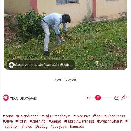
ರೋಣ ತಾಪಂ ಕಾರ್ಯನಿರ್ವಾಹಕ ಅಧಿಕಾರಿ ಚಂದ್ರಶೇಖರ ಕಂದಕೂರು ಕಚೇರಿ ಆವರಣ ಸ್ವಚ್ಛಗೊಳಿಸುತ್ತಿರುವುದು
ADVERTISEMENT
ಅ
ಅ
TEAM UDAYAVANI
#Rona
#Gajendragad
#Taluk Panchayat
#Executive Officer
#Cleanliness
#Drive
#Toilet
#Cleaning
#Gadag
#Public Awareness
#SwachhBharat
#I
nspiration
#news
#Gadag
#udayavani kannada