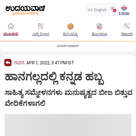
UV
English
E-Paper
ಮುಖಪುಟ
ಸುದ್ದಿ ವಿಭಾಗ
ದಿನ ಭವಿಷ್ಯ
ಹೊಂಗಿರಣ
Search
ADVERTISEMENT
ಗದಗ
APR 1, 2022, 3:47 PM IST
ಹಾನಗಲ್ಲದಲ್ಲಿ ಕನ್ನಡ ಹಬ್ಬ
ಸಾಹಿತ್ಯ ಸಮ್ಮೇಳನಗಳು ಮನುಷ್ಯತ್ವದ ಬೀಜ ಬಿತ್ತುವ
ವೇದಿಕೆಗಳಾಗಲಿ