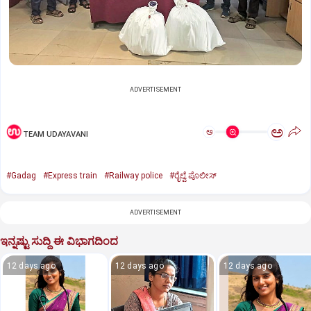
ADVERTISEMENT
ಅ
ಅ
TEAM UDAYAVANI
#Gadag
#Express train
#Railway police
#ರೈಲ್ವೆ ಪೊಲೀಸ್
ADVERTISEMENT
ಇನ್ನಷ್ಟು ಸುದ್ದಿ ಈ ವಿಭಾಗದಿಂದ
12 days ago
12 days ago
12 days ago