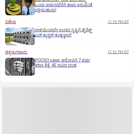
ಒಂದು ವರ್ಷದವೆರೆಗೆ ತಾಜಾ ಇರುವಂತೆ
ರಕ್ಷಿಸಬಹುದು!
ವಿಶೇಷ
12:55 PM IST
ಗಾಳಿಯಿಂದಲೇ ಇಂಧನ ಸೃಷ್ಟಿಗೆ ಡೈರೆಕ್ಟ್
ಏರ್‌ ಕ್ಯಾಪ್ಟರ್ ತಂತ್ರಜ್ಞಾನ!
ಚಿಕ್ಕಮಗಳೂರು
12:52 PM IST
POCSO case: ಆರೋಪಿಗೆ 7 ವರ್ಷ
ಕಠಿಣ ಶಿಕ್ಷೆ, 45 ಸಾವಿರ ದಂಡ