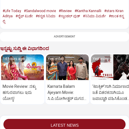
#Life Today
#Sandalwood movie
#Review
#Kantha Kannalli
#stars Kiran
Aditya
#ಲೈಫ್‌ ಟುಡೇ
#ಕನ್ನಡ ಸಿನಿಮಾ
#ಸ್ಯಾಂಡಲ್‌ ವುಡ್‌
#ಸಿನಿಮಾ ವಿಮರ್ಶೆ
#ಕಾಂತ ಕನ್ನ
ಲ್ಲಿ
ADVERTISEMENT
ಇನ್ನಷ್ಟು ಸುದ್ದಿ ಈ ವಿಭಾಗದಿಂದ
14 hours ago
Yesterday
Yesterday
Movie Review: ನಕ್ಕು
Karnata Balam
ʼಟಾಕ್ಸಿಕ್‌ʼಗಾಗಿ ನಿರ್ಮಾಣದ
ಹಗುರವಾಗಲು ಇದು
Ajeyam Movie:
ಜತೆ ವಿತರಕನಾಗಿಯೂ
ಯೋಗ್ಯ!
ಸಿ.ಪಿ.ಯೋಗೀಶ್ವರ್‌ ಮಗನ
ಜವಾಬ್ದಾರಿ ವಹಿಸಿಕೊಂಡ
ಅದ್ಧೂರಿ ಸಿನಿಮಾ
ಯಶ್
LATEST NEWS