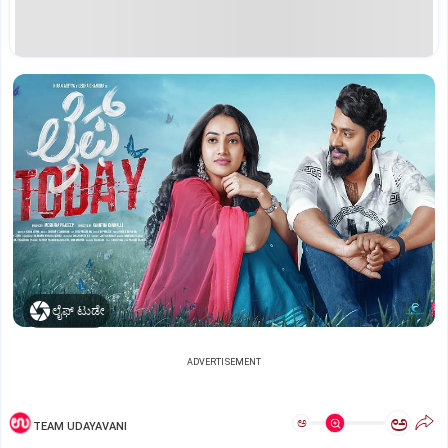
ಲೈಫ್‌ ಟುಡೇ
ADVERTISEMENT
ಅ
ಅ
TEAM UDAYAVANI