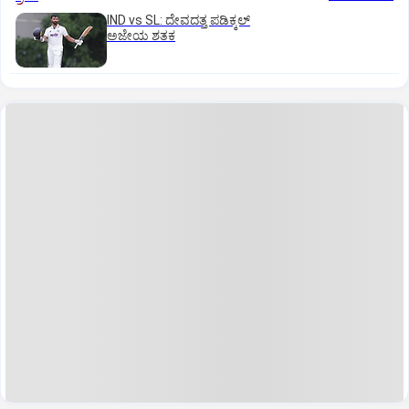
IND vs SL: ದೇವದತ್ತ ಪಡಿಕ್ಕಲ್‌
ಅಜೇಯ ಶತಕ