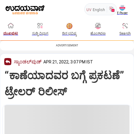
UV
English
E-Paper
ಮುಖಪುಟ
ಸುದ್ದಿ ವಿಭಾಗ
ದಿನ ಭವಿಷ್ಯ
ಹೊಂಗಿರಣ
Search
ADVERTISEMENT
ಸ್ಯಾಂಡಲ್‌ವುಡ್‌
APR 21, 2022, 3:07 PM IST
“ಕಾಣೆಯಾದವರ ಬಗ್ಗೆ ಪ್ರಕಟಣೆ”
ಟ್ರೇಲರ್‌ ರಿಲೀಸ್‌