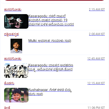
ಕಾಸರಗೋಡು
2:15 AM IST
Kasaragodu: ನಕಲಿ ದಾಖಲೆ
ತಯಾರಿಸಿ ವಾಹನ ಮಾರಾಟ; 19
ವರ್ಷಗಳ ಬಳಿಕ ಆರೋಪಿಯ ಬಂಧನ
ದಕ್ಷಿಣಕನ್ನಡ
2:00 AM IST
Mulki: ಅಪಘಾತ: ಗಾಯಾಳು ಸಾವು
ಕಾಸರಗೋಡು
12:45 AM IST
Kasaragodu: ಬಾಲಕನ ಅಪಹರಣ
ಯತ್ನ : ಆರೋಪಿಗಳ ಪತ್ತೆಗಾಗಿ ಶೋಧ
ಕೊಡಗು
12:15 AM IST
Kushalnagar: ಗೇಟ್ ಕಳಚಿ ಬಿದ್ದು
ಮಗು ಸಾವು
ಕ್ರೀಡೆ
11:06 PM IST