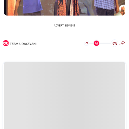
ADVERTISEMENT
ಅ
ಅ
TEAM UDAYAVANI