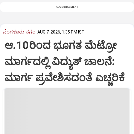
ADVERTISEMENT
ಬೆಂಗಳೂರು ನಗರ
AUG 7, 2026, 1:35 PM IST
ಆ.10ರಿಂದ ಭೂಗತ ಮೆಟ್ರೋ
ಮಾರ್ಗದಲ್ಲಿ ವಿದ್ಯುತ್‌ ಚಾಲನೆ:
ಮಾರ್ಗ ಪ್ರವೇಶಿಸದಂತೆ ಎಚ್ಚರಿಕೆ