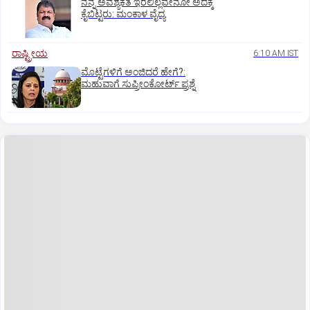
ನನ್ನ ಅವಶ್ಯಕತೆ ಇರಲಿಲ್ಲವೇನೋ ಅದಕ್ಕೆ
ಕೈಬಿಟ್ಟರು: ಮಂಕಾಳ ವೈದ್ಯ
ರಾಷ್ಟ್ರೀಯ
6:10 AM IST
ಮೊಟ್ಟೆಗಳಿಗೆ ಅಂಜಿದರೆ ಹೇಗೆ?:
ಮಹುವಾಗೆ ಸುಪ್ರೀಂಕೋರ್ಟ್ ಪ್ರಶ್ನೆ