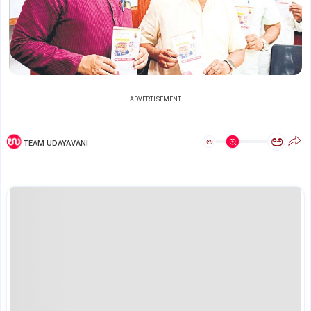
ADVERTISEMENT
ಅ
ಅ
TEAM UDAYAVANI