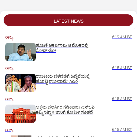
LATEST NEWS
ರಾಜ್ಯ
6:19 AM IST
ಹೂಡಿಕೆ ಆಕರ್ಷಿಸಲು ಅಮೆರಿಕದಲ್ಲಿ
ರೋಡ್‌-ಶೋ
ರಾಜ್ಯ
6:15 AM IST
ರಾಜಕೀಯ ಬೆಳವಣಿಗೆ ಹಿನ್ನೆಲೆಯಲ್ಲಿ
ಹೊರಟ್ಟಿ ರಾಜೀನಾಮೆ: ಸಿಎಂ
ರಾಜ್ಯ
6:15 AM IST
ಅಕ್ರಮ ವಲಸಿಗರ ಗಡೀಪಾರು ಎಸ್ಒಪಿ
ಕಟ್ಟುನಿಟ್ಟಾಗಿ ಜಾರಿಗೆ ಕೋರ್ಟ್‌ ಸೂಚನೆ
ರಾಜ್ಯ
6:15 AM IST