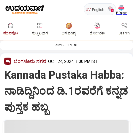
UV
English
E-Paper
ಮುಖಪುಟ
ಸುದ್ದಿ ವಿಭಾಗ
ದಿನ ಭವಿಷ್ಯ
ಹೊಂಗಿರಣ
Search
ADVERTISEMENT
ಬೆಂಗಳೂರು ನಗರ
OCT 24, 2024, 1:00 PM IST
Kannada Pustaka Habba:
ನಾಡಿದ್ದಿನಿಂದ ಡಿ.1ರವರೆಗೆ ಕನ್ನಡ
ಪುಸ್ತಕ ಹಬ್ಬ