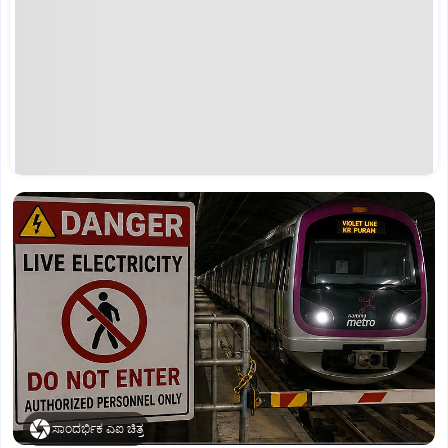
ಸಾಂದರ್ಭಿಕ ಎಐ ಚಿತ್ರ