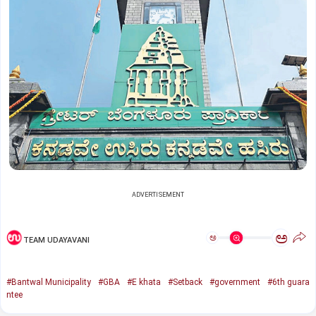
ADVERTISEMENT
ಅ
ಅ
TEAM UDAYAVANI
#Bantwal Municipality
#GBA
#E khata
#Setback
#government
#6th guara
ntee