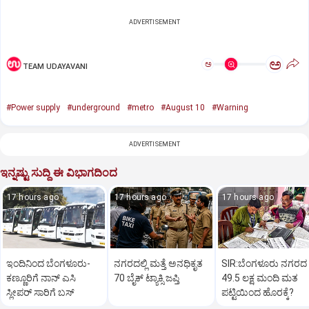
ADVERTISEMENT
ಅ
ಅ
TEAM UDAYAVANI
#Power supply
#underground
#metro
#August 10
#Warning
ADVERTISEMENT
ಇನ್ನಷ್ಟು ಸುದ್ದಿ ಈ ವಿಭಾಗದಿಂದ
17 hours ago
17 hours ago
17 hours ago
ಇಂದಿನಿಂದ ಬೆಂಗಳೂರು-
ನಗರದಲ್ಲಿ ಮತ್ತೆ ಅನಧಿಕೃತ
SIR:ಬೆಂಗಳೂರು ನಗರದ
ಕಣ್ಣೂರಿಗೆ ನಾನ್‌ ಎಸಿ
70 ಬೈಕ್‌ ಟ್ಯಾಕ್ಸಿ ಜಪ್ತಿ
49.5 ಲಕ್ಷ ಮಂದಿ ಮತ
ಸ್ಲೀಪರ್‌ ಸಾರಿಗೆ ಬಸ್‌
ಪಟ್ಟಿಯಿಂದ ಹೊರಕ್ಕೆ?