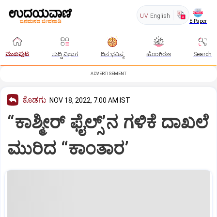
UV
English
E-Paper
ಮುಖಪುಟ
ಸುದ್ದಿ ವಿಭಾಗ
ದಿನ ಭವಿಷ್ಯ
ಹೊಂಗಿರಣ
Search
ADVERTISEMENT
ಕೊಡಗು
NOV 18, 2022, 7:00 AM IST
“ಕಾಶ್ಮೀರ್ ಫೈಲ್ಸ್‌’ನ ಗಳಿಕೆ ದಾಖಲೆ
ಮುರಿದ “ಕಾಂತಾರ’