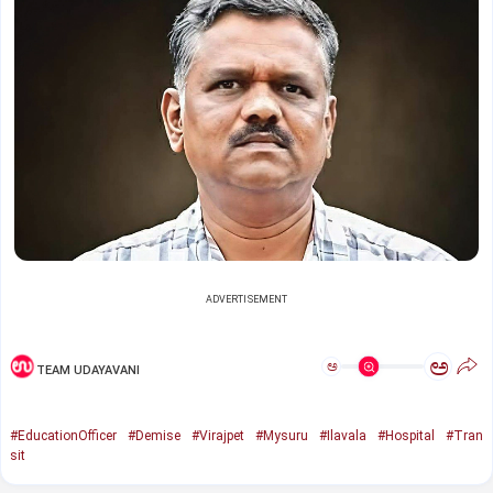
ADVERTISEMENT
ಅ
ಅ
TEAM UDAYAVANI
#EducationOfficer
#Demise
#Virajpet
#Mysuru
#Ilavala
#Hospital
#Tran
sit