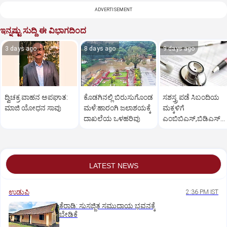
ADVERTISEMENT
ಇನ್ನಷ್ಟು ಸುದ್ದಿ ಈ ವಿಭಾಗದಿಂದ
3 days ago
8 days ago
9 days ago
ದ್ವಿಚಕ್ರ ವಾಹನ ಅಪಘಾತ:
ಕೊಡಗಿನಲ್ಲಿ ಬಿರುಸುಗೊಂಡ
ಸಶಸ್ತ್ರ ಪಡೆ ಸಿಬಂದಿಯ
ಮಾಜಿ ಯೋಧನ ಸಾವು
ಮಳೆ:ಹಾರಂಗಿ ಜಲಾಶಯಕ್ಕೆ
ಮಕ್ಕಳಿಗೆ
ದಾಖಲೆಯ ಒಳಹರಿವು
ಎಂಬಿಬಿಎಸ್‌,ಬಿಡಿಎಸ್‌
ಸೀಟು: ಅರ್ಜಿ ಆಹ್ವಾನ
LATEST NEWS
ಉಡುಪಿ
2:36 PM IST
ಕೆರಾಡಿ: ಸುಸಜ್ಜಿತ ಸಮುದಾಯ ಭವನಕ್ಕೆ
ಬೇಡಿಕೆ