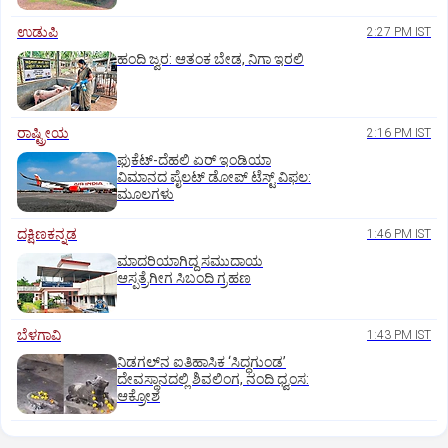
ಉಡುಪಿ
2:27 PM IST
ಹಂದಿ ಜ್ವರ: ಆತಂಕ ಬೇಡ, ನಿಗಾ ಇರಲಿ
ರಾಷ್ಟ್ರೀಯ
2:16 PM IST
ಫುಕೆಟ್‌-ದೆಹಲಿ ಏರ್‌ ಇಂಡಿಯಾ
ವಿಮಾನದ ಪೈಲಟ್‌ ಡೋಪ್‌ ಟೆಸ್ಟ್‌ ವಿಫಲ:
ಮೂಲಗಳು
ದಕ್ಷಿಣಕನ್ನಡ
1:46 PM IST
ಮಾದರಿಯಾಗಿದ್ದ ಸಮುದಾಯ
ಆಸ್ಪತ್ರೆಗೀಗ ಸಿಬಂದಿ ಗ್ರಹಣ
ಬೆಳಗಾವಿ
1:43 PM IST
ನಿಡಗಲ್‌ನ ಐತಿಹಾಸಿಕ ‘ಸಿದ್ಧಗುಂಡ’
ದೇವಸ್ಥಾನದಲ್ಲಿ ಶಿವಲಿಂಗ, ನಂದಿ ಧ್ವಂಸ:
ಆಕ್ರೋಶ