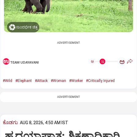
ಸಾಂದರ್ಭಿಕ ಚಿತ್ರ
ADVERTISEMENT
ಅ
ಅ
TEAM UDAYAVANI
#Wild
#Elephant
#Attack
#Woman
#Worker
#Critically Injured
ADVERTISEMENT
ಕೊಡಗು
AUG 8, 2026, 4:50 AM IST
ಹೃದಯಾಘಾತ: ಶಿಕ್ಷಣಾಧಿಕಾರಿ