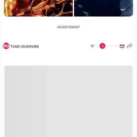
ADVERTISEMENT
ಅ
ಅ
TEAM UDAYAVANI