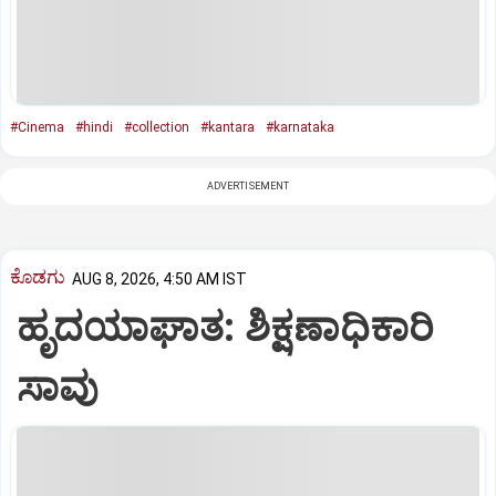
#Cinema
#hindi
#collection
#kantara
#karnataka
ADVERTISEMENT
ಕೊಡಗು
AUG 8, 2026, 4:50 AM IST
ಹೃದಯಾಘಾತ: ಶಿಕ್ಷಣಾಧಿಕಾರಿ
ಸಾವು