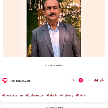
ADVERTISEMENT
ಅ
ಅ
TEAM UDAYAVANI
#Ex-serviceman
#Kushalnagar
#Fatality
#Highway
#Police