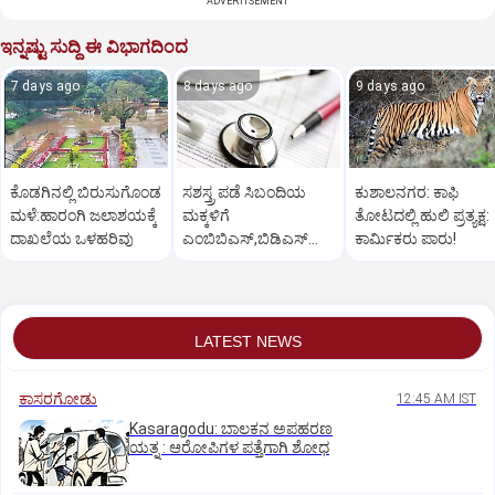
ADVERTISEMENT
ಇನ್ನಷ್ಟು ಸುದ್ದಿ ಈ ವಿಭಾಗದಿಂದ
7 days ago
8 days ago
9 days ago
ಕೊಡಗಿನಲ್ಲಿ ಬಿರುಸುಗೊಂಡ
ಸಶಸ್ತ್ರ ಪಡೆ ಸಿಬಂದಿಯ
ಕುಶಾಲನಗರ: ಕಾಫಿ
ಮಳೆ:ಹಾರಂಗಿ ಜಲಾಶಯಕ್ಕೆ
ಮಕ್ಕಳಿಗೆ
ತೋಟದಲ್ಲಿ ಹುಲಿ ಪ್ರತ್ಯಕ್ಷ:
ದಾಖಲೆಯ ಒಳಹರಿವು
ಎಂಬಿಬಿಎಸ್‌,ಬಿಡಿಎಸ್‌
ಕಾರ್ಮಿಕರು ಪಾರು!
ಸೀಟು: ಅರ್ಜಿ ಆಹ್ವಾನ
LATEST NEWS
ಕಾಸರಗೋಡು
12:45 AM IST
Kasaragodu: ಬಾಲಕನ ಅಪಹರಣ
ಯತ್ನ : ಆರೋಪಿಗಳ ಪತ್ತೆಗಾಗಿ ಶೋಧ