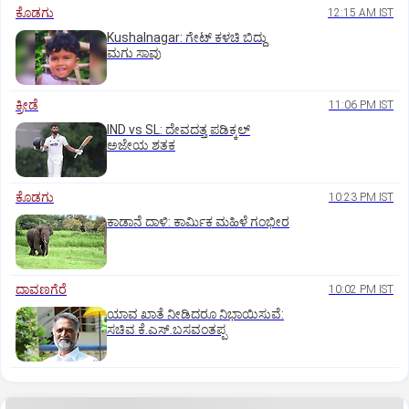
ಕೊಡಗು
12:15 AM IST
Kushalnagar: ಗೇಟ್ ಕಳಚಿ ಬಿದ್ದು
ಮಗು ಸಾವು
ಕ್ರೀಡೆ
11:06 PM IST
IND vs SL: ದೇವದತ್ತ ಪಡಿಕ್ಕಲ್‌
ಅಜೇಯ ಶತಕ
ಕೊಡಗು
10:23 PM IST
ಕಾಡಾನೆ ದಾಳಿ: ಕಾರ್ಮಿಕ ಮಹಿಳೆ ಗಂಭೀರ
ದಾವಣಗೆರೆ
10:02 PM IST
ಯಾವ ಖಾತೆ ನೀಡಿದರೂ ನಿಭಾಯಿಸುವೆ:
ಸಚಿವ ಕೆ.ಎಸ್.ಬಸವಂತಪ್ಪ