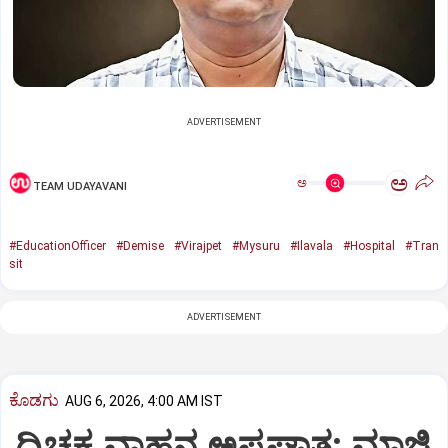
ADVERTISEMENT
ಅ
ಅ
TEAM UDAYAVANI
#EducationOfficer
#Demise
#Virajpet
#Mysuru
#Ilavala
#Hospital
#Tran
sit
ADVERTISEMENT
ಕೊಡಗು
AUG 6, 2026, 4:00 AM IST
ದ್ವಿಚಕ್ರ ವಾಹನ ಅಪಘಾತ: ಮಾಜಿ