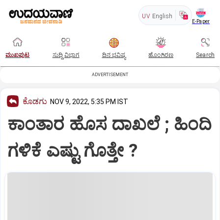
UV
English
E-Paper
ಮುಖಪುಟ
ಸುದ್ದಿ ವಿಭಾಗ
ದಿನ ಭವಿಷ್ಯ
ಹೊಂಗಿರಣ
Search
ADVERTISEMENT
ಕೊಡಗು
NOV 9, 2022, 5:35 PM IST
ಕಾಂತಾರ ಹೊಸ ದಾಖಲೆ ; ಹಿಂದಿ
ಗಳಿಕೆ ಎಷ್ಟು ಗೊತ್ತೇ ?