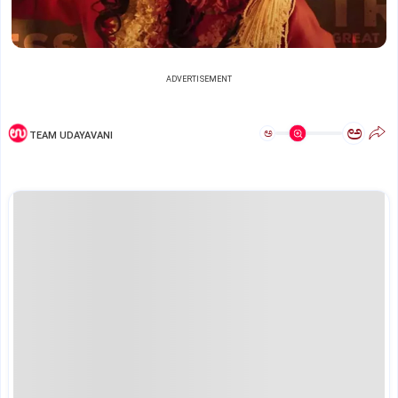
ADVERTISEMENT
ಅ
ಅ
TEAM UDAYAVANI