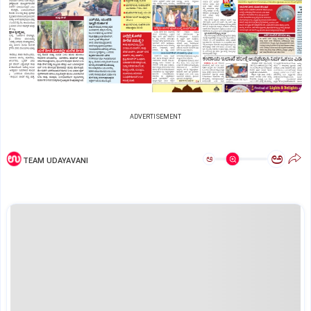
ADVERTISEMENT
ಅ
ಅ
TEAM UDAYAVANI