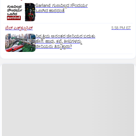
Garland: ಗುಣವಿಲ್ಲದ ಸೌಂದರ್ಯ
ಒಣಗಿದ ಹಾರದಂತೆ
ವೆಬ್ ಎಕ್ಸ್‌ಕ್ಲೂಸಿವ್
5:58 PM IST
ನಿವೃತ್ತಿಯ ಅನಂತರ ಚೀನಿಯರ ಬದುಕು
ಹೇಗೆ: ಹಾವು, ಕಪ್ಪೆ, ಕೀಟಗಳನ್ನು
ಚೀನಿಯರು ತಿನ್ನುತ್ತಾರಾ?