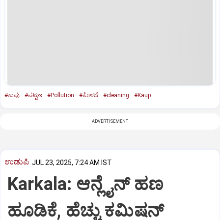
#ಕಾಪು
#ಪಟ್ಟಣ
#Pollution
#ಕೊಳಚೆ
#cleaning
#Kaup
ADVERTISEMENT
ಉಡುಪಿ
JUL 23, 2025, 7:24 AM IST
Karkala: ಆನ್ಲೈನ್‌ ಹಣ
ಹೂಡಿಕೆ, ಹೆಚ್ಚು ಕಮಿಷನ್‌