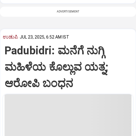
ADVERTISEMENT
ಉಡುಪಿ
JUL 23, 2025, 6:52 AM IST
Padubidri: ಮನೆಗೆ ನುಗ್ಗಿ
ಮಹಿಳೆಯ ಕೊಲ್ಲುವ ಯತ್ನ;
ಆರೋಪಿ ಬಂಧನ