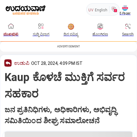
UV
English
E-Paper
ಮುಖಪುಟ
ಸುದ್ದಿ ವಿಭಾಗ
ದಿನ ಭವಿಷ್ಯ
ಹೊಂಗಿರಣ
Search
ADVERTISEMENT
ಉಡುಪಿ
OCT 28, 2024, 4:09 PM IST
Kaup ಕೊಳಚೆ ಮುಕ್ತಿಗೆ ಸರ್ವರ
ಸಹಕಾರ
ಜನ ಪ್ರತಿನಿಧಿಗಳು, ಅಧಿಕಾರಿಗಳು, ಅಭಿವೃದ್ಧಿ
ಸಮಿತಿಯಿಂದ ಶೀಘ್ರ ಸಮಾಲೋಚನೆ