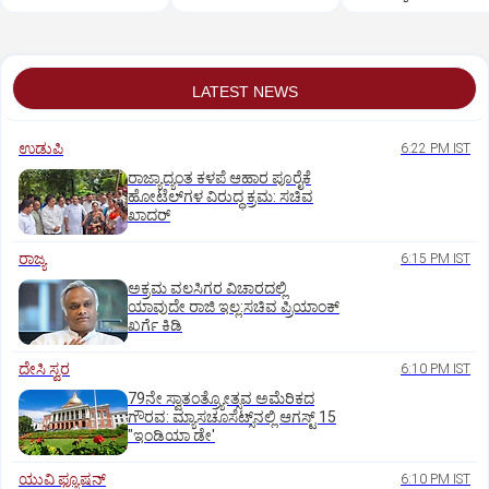
ಇಲಾಖೆ ಎಚ್ಚರಿಕೆ
LATEST NEWS
ಉಡುಪಿ
6:22 PM IST
ರಾಜ್ಯಾದ್ಯಂತ ಕಳಪೆ ಆಹಾರ ಪೂರೈಕೆ
ಹೋಟೆಲ್‌ಗಳ ವಿರುದ್ಧ ಕ್ರಮ: ಸಚಿವ
ಖಾದರ್
ರಾಜ್ಯ
6:15 PM IST
ಅಕ್ರಮ ವಲಸಿಗರ ವಿಚಾರದಲ್ಲಿ
ಯಾವುದೇ ರಾಜಿ ಇಲ್ಲ:ಸಚಿವ ಪ್ರಿಯಾಂಕ್
ಖರ್ಗೆ ಕಿಡಿ
ದೇಸಿ ಸ್ವರ
6:10 PM IST
79ನೇ ಸ್ವಾತಂತ್ರ್ಯೋತ್ಸವ ಅಮೆರಿಕದ
ಗೌರವ: ಮ್ಯಾಸಚೂಸೆಟ್ಸ್‌ನಲ್ಲಿ ಆಗಸ್ಟ್‌ 15
"ಇಂಡಿಯಾ ಡೇ'
ಯುವಿ ಫ್ಯೂಷನ್
6:10 PM IST