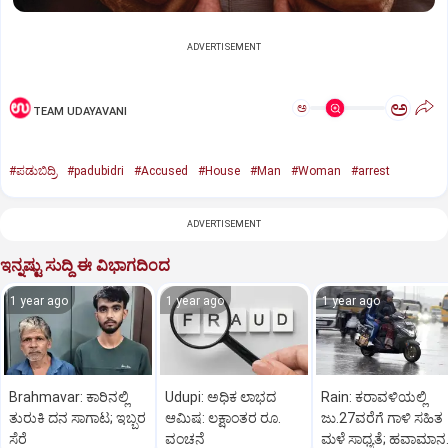
ADVERTISEMENT
ಅ
ಅ
TEAM UDAYAVANI
#ಪಡುಬಿದ್ರಿ
#padubidri
#Accused
#House
#Man
#Woman
#arrest
ADVERTISEMENT
ಇನ್ನಷ್ಟು ಸುದ್ದಿ ಈ ವಿಭಾಗದಿಂದ
1 year ago
1 year ago
1 year ago
Brahmavar: ಕಾರಿನಲ್ಲಿ
Udupi: ಅಧಿಕ ಲಾಭದ
Rain: ಕರಾವಳಿಯಲ್ಲಿ
ತುರುಕಿ ದನ ಸಾಗಾಟ; ಇಬ್ಬರ
ಆಮಿಷ: ಲಕ್ಷಾಂತರ ರೂ.
ಜು.27ವರೆಗೆ ಗಾಳಿ ಸಹಿತ
ಸೆರೆ
ವಂಚನೆ
ಮಳೆ ಸಾಧ್ಯತೆ; ಹವಾಮಾನ