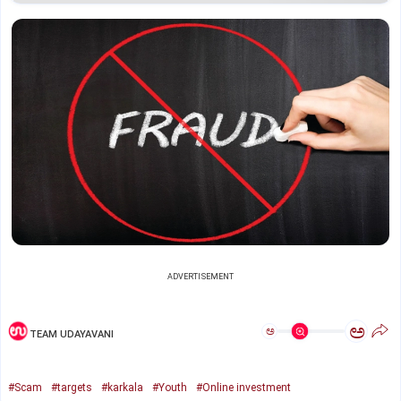
ADVERTISEMENT
ಅ
ಅ
TEAM UDAYAVANI
#Scam
#targets
#karkala
#Youth
#Online investment