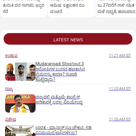
ತುರುಕಿ ದನ ಸಾಗಾಟ; ಇಬ್ಬರ
ಆಮಿಷ: ಲಕ್ಷಾಂತರ ರೂ.
ಜು.27ವರೆಗೆ ಗಾಳಿ ಸಹಿತ
ಸೆರೆ
ವಂಚನೆ
ಮಳೆ ಸಾಧ್ಯತೆ; ಹವಾಮಾನ
ಇಲಾಖೆ ಎಚ್ಚರಿಕೆ
LATEST NEWS
ಉಡುಪಿ
11:21 AM IST
Mudarangadi Shootout:‌3
ಆರೋಪಿಗಳ ಬಂಧನ,ಹಣಕಾಸಿನ
ವೈಮನಸ್ಸು ಕಾರಣ? ಸುಪಾರಿ
ಕೊಟ್ಟಿದ್ಯಾರು?
ರಾಜ್ಯ
11:20 AM IST
ರಾಜ್ಯದಲ್ಲಿ ಮತ್ತೊಮ್ಮೆ ಕಾಂಗ್ರೆಸ್‌
ಅಧಿಕಾರಕ್ಕೆ ಬರಲ್ಲ: ವಿಜಯೇಂದ್ರ
ವಿಶೇಷ
11:03 AM IST
ಭಾರತ -‌ ಮ್ಯಾನ್ಮಾರ್ ಭೂ ಚೌಕಾಸಿ: ಗಡಿ
ವಿನಿಮಯದ ಲಾಭಗಳೇನು?