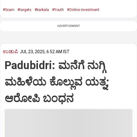
#Scam
#targets
#karkala
#Youth
#Online investment
ADVERTISEMENT
ಉಡುಪಿ
JUL 23, 2025, 6:52 AM IST
Padubidri: ಮನೆಗೆ ನುಗ್ಗಿ
ಮಹಿಳೆಯ ಕೊಲ್ಲುವ ಯತ್ನ;
ಆರೋಪಿ ಬಂಧನ