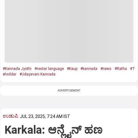
#Kannada Jyothi
#nectar language
#Kaup
#kannada
#news
#Ratha
#T
ehsildar
#Udayavani Kannada
ADVERTISEMENT
ಉಡುಪಿ
JUL 23, 2025, 7:24 AM IST
Karkala: ಆನ್ಲೈನ್‌ ಹಣ