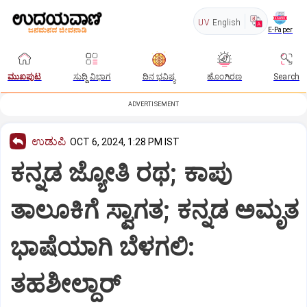
UV
English
E-Paper
ಮುಖಪುಟ
ಸುದ್ದಿ ವಿಭಾಗ
ದಿನ ಭವಿಷ್ಯ
ಹೊಂಗಿರಣ
Search
ADVERTISEMENT
ಉಡುಪಿ
OCT 6, 2024, 1:28 PM IST
ಕನ್ನಡ ಜ್ಯೋತಿ ರಥ; ಕಾಪು
ತಾಲೂಕಿಗೆ ಸ್ವಾಗತ; ಕನ್ನಡ ಅಮೃತ
ಭಾಷೆಯಾಗಿ ಬೆಳಗಲಿ:
ತಹಶೀಲ್ದಾರ್‌