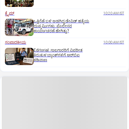
ಕ್ರೈಮ್
10:20 AM IST
ಒತ್ತಿನೆಣೆ ಬಳಿ ಅಡಗಿದ್ದ ಡೇವಿಡ್‌ ಹತ್ಯೆಯ
ದುಷ್ಕರ್ಮಿಗಳು: ಪೊಲೀಸರ
ಕಾರ್ಯಾಚರಣೆ ಹೇಗಿತ್ತು?
ಸಂಪಾದಕೀಯ
10:00 AM IST
Editorial: ಸಾಲಗಾರರಿಗೆ ವಿಪರೀತ
ಕಿರುಕುಳ ಬ್ಯಾಂಕ್‌ಗಳಿಗೆ ಆರ್‌ಬಿಐ
ಕಡಿವಾಣ