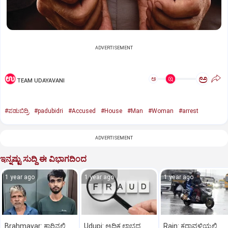
ADVERTISEMENT
ಅ
ಅ
TEAM UDAYAVANI
#ಪಡುಬಿದ್ರಿ
#padubidri
#Accused
#House
#Man
#Woman
#arrest
ADVERTISEMENT
ಇನ್ನಷ್ಟು ಸುದ್ದಿ ಈ ವಿಭಾಗದಿಂದ
1 year ago
1 year ago
1 year ago
Brahmavar: ಕಾರಿನಲ್ಲಿ
Udupi: ಅಧಿಕ ಲಾಭದ
Rain: ಕರಾವಳಿಯಲ್ಲಿ