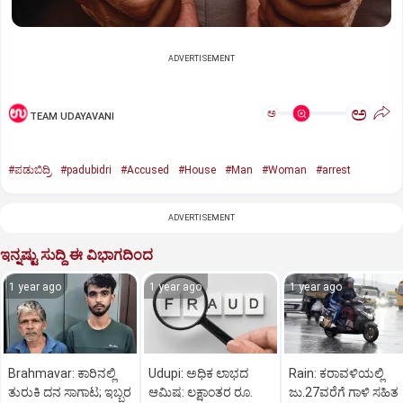
ADVERTISEMENT
ಅ
ಅ
TEAM UDAYAVANI
#ಪಡುಬಿದ್ರಿ
#padubidri
#Accused
#House
#Man
#Woman
#arrest
ADVERTISEMENT
ಇನ್ನಷ್ಟು ಸುದ್ದಿ ಈ ವಿಭಾಗದಿಂದ
1 year ago
1 year ago
1 year ago
Brahmavar: ಕಾರಿನಲ್ಲಿ
Udupi: ಅಧಿಕ ಲಾಭದ
Rain: ಕರಾವಳಿಯಲ್ಲಿ
ತುರುಕಿ ದನ ಸಾಗಾಟ; ಇಬ್ಬರ
ಆಮಿಷ: ಲಕ್ಷಾಂತರ ರೂ.
ಜು.27ವರೆಗೆ ಗಾಳಿ ಸಹಿತ