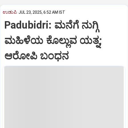
ಉಡುಪಿ
JUL 23, 2025, 6:52 AM IST
Padubidri: ಮನೆಗೆ ನುಗ್ಗಿ
ಮಹಿಳೆಯ ಕೊಲ್ಲುವ ಯತ್ನ;
ಆರೋಪಿ ಬಂಧನ