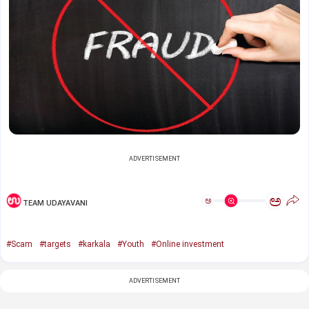
ADVERTISEMENT
ಅ
ಅ
TEAM UDAYAVANI
#Scam
#targets
#karkala
#Youth
#Online investment
ADVERTISEMENT