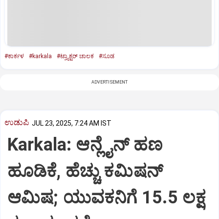
#ಕಾರ್ಕಳ
#karkala
#ಟ್ರ್ಯಾಕ್ಟರ್ ಚಾಲಕ
#ಸೂಡ
ADVERTISEMENT
ಉಡುಪಿ
JUL 23, 2025, 7:24 AM IST
Karkala: ಆನ್ಲೈನ್‌ ಹಣ
ಹೂಡಿಕೆ, ಹೆಚ್ಚು ಕಮಿಷನ್‌
ಆಮಿಷ; ಯುವಕನಿಗೆ 15.5 ಲಕ್ಷ