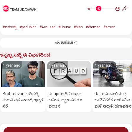
ಅ
ಅ
TEAM UDAYAVANI
#ಪಡುಬಿದ್ರಿ
#padubidri
#Accused
#House
#Man
#Woman
#arrest
ADVERTISEMENT
ಇನ್ನಷ್ಟು ಸುದ್ದಿ ಈ ವಿಭಾಗದಿಂದ
1 year ago
1 year ago
1 year ago
Brahmavar: ಕಾರಿನಲ್ಲಿ
Udupi: ಅಧಿಕ ಲಾಭದ
Rain: ಕರಾವಳಿಯಲ್ಲಿ
ತುರುಕಿ ದನ ಸಾಗಾಟ; ಇಬ್ಬರ
ಆಮಿಷ: ಲಕ್ಷಾಂತರ ರೂ.
ಜು.27ವರೆಗೆ ಗಾಳಿ ಸಹಿತ
ಸೆರೆ
ವಂಚನೆ
ಮಳೆ ಸಾಧ್ಯತೆ; ಹವಾಮಾನ
ಇಲಾಖೆ ಎಚ್ಚರಿಕೆ