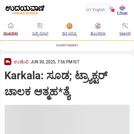
UV
English
E-Paper
ಮುಖಪುಟ
ಸುದ್ದಿ ವಿಭಾಗ
ದಿನ ಭವಿಷ್ಯ
ಹೊಂಗಿರಣ
Search
ADVERTISEMENT
ಉಡುಪಿ
JUN 30, 2025, 7:56 PM IST
Karkala: ಸೂಡ; ಟ್ರ್ಯಾಕ್ಟರ್‌
ಚಾಲಕ ಆತ್ಮಹ*ತ್ಯೆ