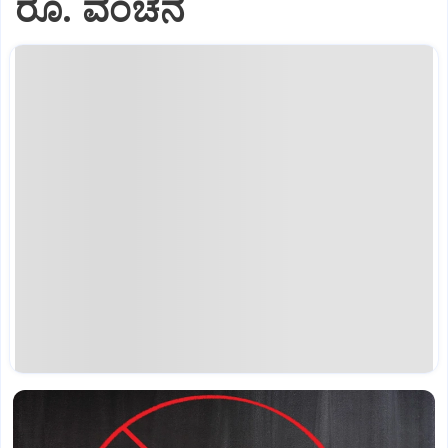
ರೂ. ವಂಚನೆ