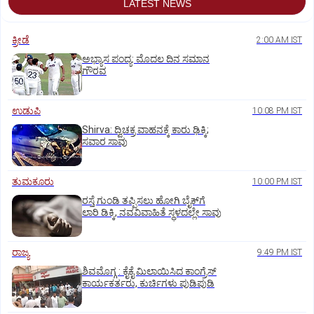
LATEST NEWS
ಕ್ರೀಡೆ
2:00 AM IST
ಅಭ್ಯಾಸ ಪಂದ್ಯ: ಮೊದಲ ದಿನ ಸಮಾನ
ಗೌರವ
ಉಡುಪಿ
10:08 PM IST
Shirva: ದ್ವಿಚಕ್ರ ವಾಹನಕ್ಕೆ ಕಾರು ಢಿಕ್ಕಿ;
ಸವಾರ ಸಾವು
ತುಮಕೂರು
10:00 PM IST
ರಸ್ತೆ ಗುಂಡಿ ತಪ್ಪಿಸಲು ಹೋಗಿ ಬೈಕ್‌ಗೆ
ಲಾರಿ ಡಿಕ್ಕಿ, ನವವಿವಾಹಿತೆ ಸ್ಥಳದಲ್ಲೇ ಸಾವು
ರಾಜ್ಯ
9:49 PM IST
ಶಿವಮೊಗ್ಗ : ಕೈಕೈ ಮಿಲಾಯಿಸಿದ ಕಾಂಗ್ರೆಸ್
ಕಾರ್ಯಕರ್ತರು, ಕುರ್ಚಿಗಳು ಪುಡಿಪುಡಿ