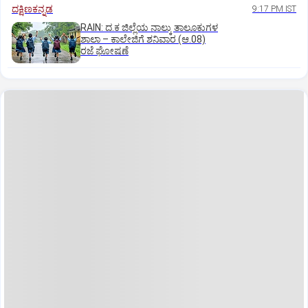
ದಕ್ಷಿಣಕನ್ನಡ
9:17 PM IST
RAIN: ದ.ಕ ಜಿಲ್ಲೆಯ ನಾಲ್ಕು ತಾಲೂಕುಗಳ
ಶಾಲಾ – ಕಾಲೇಜಿಗೆ ಶನಿವಾರ (ಆ.08)
ರಜೆ ಘೋಷಣೆ