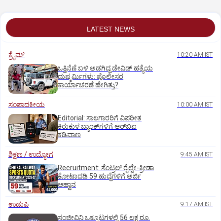
LATEST NEWS
ಕ್ರೈಮ್
10:20 AM IST
ಒತ್ತಿನೆಣೆ ಬಳಿ ಅಡಗಿದ್ದ ಡೇವಿಡ್‌ ಹತ್ಯೆಯ
ದುಷ್ಕರ್ಮಿಗಳು: ಪೊಲೀಸರ
ಕಾರ್ಯಾಚರಣೆ ಹೇಗಿತ್ತು?
ಸಂಪಾದಕೀಯ
10:00 AM IST
Editorial: ಸಾಲಗಾರರಿಗೆ ವಿಪರೀತ
ಕಿರುಕುಳ ಬ್ಯಾಂಕ್‌ಗಳಿಗೆ ಆರ್‌ಬಿಐ
ಕಡಿವಾಣ
ಶಿಕ್ಷಣ / ಉದ್ಯೋಗ
9:45 AM IST
Recruitment: ಸೆಂಟ್ರಲ್‌ ರೈಲ್ವೇ-ಕ್ರೀಡಾ
ಕೋಟಾದಡಿ 59 ಹುದ್ದೆಗಳಿಗೆ ಅರ್ಜಿ
ಆಹ್ವಾನ
ಉಡುಪಿ
9:17 AM IST
ಸಂಜೀವಿನಿ ಒಕ್ಕೂಟಗಳಲ್ಲಿ 56 ಲಕ್ಷ ರೂ.