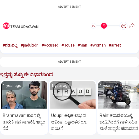
ADVERTISEMENT
ಅ
ಅ
TEAM UDAYAVANI
#ಪಡುಬಿದ್ರಿ
#padubidri
#Accused
#House
#Man
#Woman
#arrest
ADVERTISEMENT
ಇನ್ನಷ್ಟು ಸುದ್ದಿ ಈ ವಿಭಾಗದಿಂದ
1 year ago
1 year ago
1 year ago
Brahmavar: ಕಾರಿನಲ್ಲಿ
Udupi: ಅಧಿಕ ಲಾಭದ
Rain: ಕರಾವಳಿಯಲ್ಲಿ
ತುರುಕಿ ದನ ಸಾಗಾಟ; ಇಬ್ಬರ
ಆಮಿಷ: ಲಕ್ಷಾಂತರ ರೂ.
ಜು.27ವರೆಗೆ ಗಾಳಿ ಸಹಿತ
ಸೆರೆ
ವಂಚನೆ
ಮಳೆ ಸಾಧ್ಯತೆ; ಹವಾಮಾನ
ಇಲಾಖೆ ಎಚ್ಚರಿಕೆ