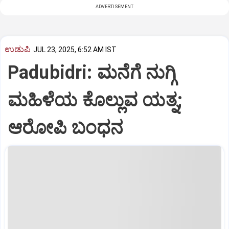
ADVERTISEMENT
ಉಡುಪಿ
JUL 23, 2025, 6:52 AM IST
Padubidri: ಮನೆಗೆ ನುಗ್ಗಿ
ಮಹಿಳೆಯ ಕೊಲ್ಲುವ ಯತ್ನ;
ಆರೋಪಿ ಬಂಧನ