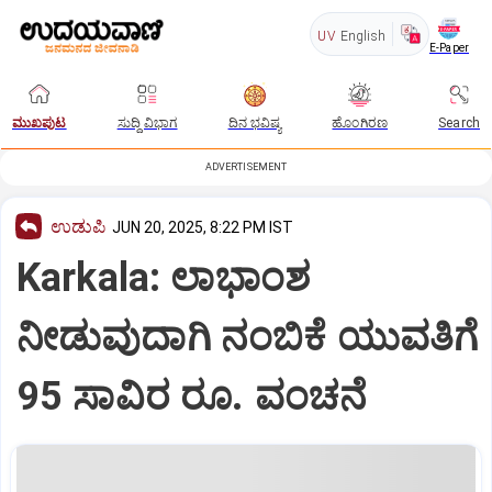
UV
English
E-Paper
ಮುಖಪುಟ
ಸುದ್ದಿ ವಿಭಾಗ
ದಿನ ಭವಿಷ್ಯ
ಹೊಂಗಿರಣ
Search
ADVERTISEMENT
ಉಡುಪಿ
JUN 20, 2025, 8:22 PM IST
Karkala: ಲಾಭಾಂಶ
ನೀಡುವುದಾಗಿ ನಂಬಿಕೆ ಯುವತಿಗೆ
95 ಸಾವಿರ ರೂ. ವಂಚನೆ