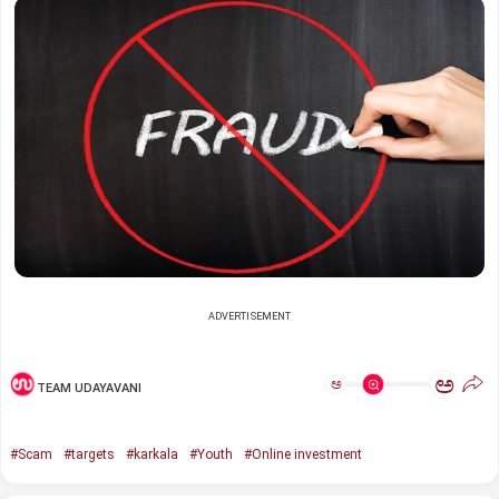
ADVERTISEMENT
ಅ
ಅ
TEAM UDAYAVANI
#Scam
#targets
#karkala
#Youth
#Online investment