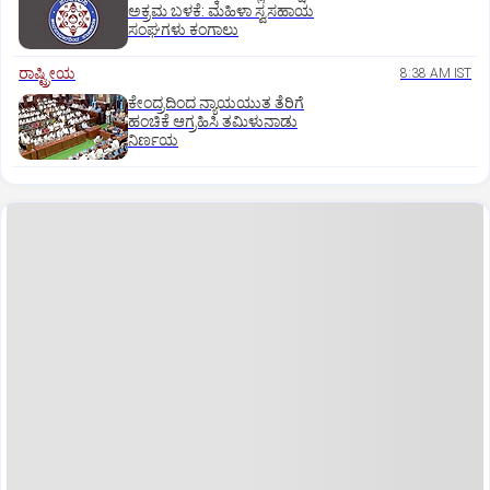
ಅಕ್ರಮ ಬಳಕೆ: ಮಹಿಳಾ ಸ್ವಸಹಾಯ
ಸಂಘಗಳು ಕಂಗಾಲು
ರಾಷ್ಟ್ರೀಯ
8:38 AM IST
ಕೇಂದ್ರದಿಂದ ನ್ಯಾಯಯುತ ತೆರಿಗೆ
ಹಂಚಿಕೆ ಆಗ್ರಹಿಸಿ ತಮಿಳುನಾಡು
ನಿರ್ಣಯ