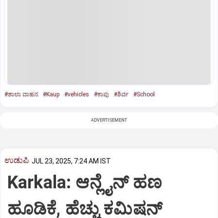
#ಶಾಲಾ ವಾಹನ
#Kaup
#vehicles
#ಕಾಪು
#ಶಿರ್ವ
#School
ADVERTISEMENT
ಉಡುಪಿ
JUL 23, 2025, 7:24 AM IST
Karkala: ಆನ್ಲೈನ್‌ ಹಣ
ಹೂಡಿಕೆ, ಹೆಚ್ಚು ಕಮಿಷನ್‌