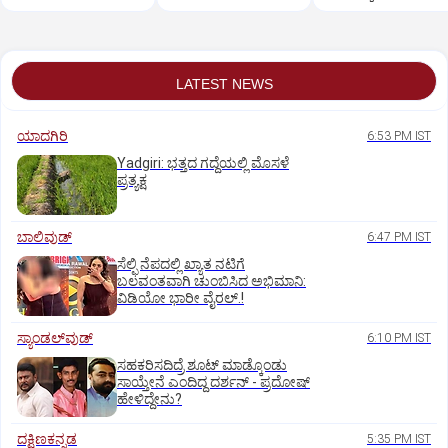
ಇಲಾಖೆ ಎಚ್ಚರಿಕೆ
LATEST NEWS
ಯಾದಗಿರಿ
6:53 PM IST
Yadgiri: ಭತ್ತದ ಗದ್ದೆಯಲ್ಲಿ ಮೊಸಳೆ
ಪ್ರತ್ಯಕ್ಷ
ಬಾಲಿವುಡ್‌
6:47 PM IST
ಸೆಲ್ಫಿ ನೆಪದಲ್ಲಿ ಖ್ಯಾತ ನಟಿಗೆ
ಬಲವಂತವಾಗಿ ಚುಂಬಿಸಿದ ಅಭಿಮಾನಿ:
ವಿಡಿಯೋ ಭಾರೀ ವೈರಲ್.!
ಸ್ಯಾಂಡಲ್‌ವುಡ್‌
6:10 PM IST
ಸಹಕರಿಸದಿದ್ರೆ ಶೂಟ್‌ ಮಾಡ್ಕೊಂಡು
ಸಾಯ್ತೇನೆ ಎಂದಿದ್ದ ದರ್ಶನ್‌ - ಪ್ರದೋಷ್‌
ಹೇಳಿದ್ದೇನು?
ದಕ್ಷಿಣಕನ್ನಡ
5:35 PM IST