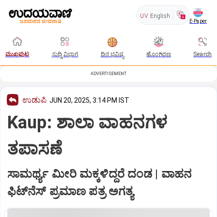
UV
English
E-Paper
ಮುಖಪುಟ
ಸುದ್ದಿ ವಿಭಾಗ
ದಿನ ಭವಿಷ್ಯ
ಹೊಂಗಿರಣ
Search
ADVERTISEMENT
ಉಡುಪಿ
JUN 20, 2025, 3:14 PM IST
Kaup: ಶಾಲಾ ವಾಹನಗಳ
ತಪಾಸಣೆ
ಸಾಮರ್ಥ್ಯ ಮೀರಿ ಮಕ್ಕಳಿದ್ದರೆ ದಂಡ | ವಾಹನ
ಫಿಟ್‌ನೆಸ್‌ ಪ್ರಮಾಣ ಪತ್ರ ಅಗತ್ಯ