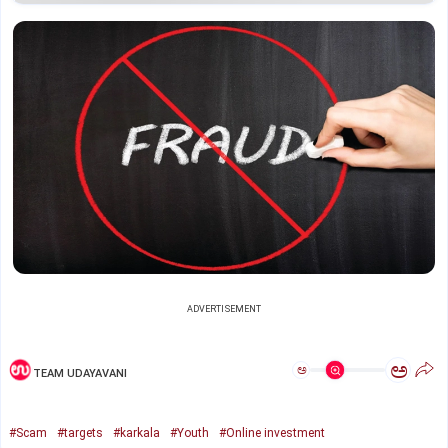
ADVERTISEMENT
ಅ
ಅ
TEAM UDAYAVANI
#Scam
#targets
#karkala
#Youth
#Online investment