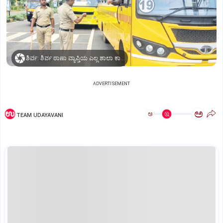
ಶಿರ್ವ: ಶಿರ್ವ ಠಾಣಾ ವ್ಯಾಪ್ತಿಯ ಎಲ್ಲ ಶಾಲಾ ಕಾಲೇಜು. ಬಸ್‌ ಹಾಗೂ ಟೆಂಪೋ ರಿಕ್ಷಾವನ್ನು ಶಿರ್ವ ಠಾಣಾಧಿಕಾರಿ ಮಂಜುನಾಥ ಮರಬದ ನೇತೃತ್ವದಲ್ಲಿ ಪೊಲೀಸ್‌ ಸಿಬಂದಿ ಜೂ. 19ರಂದು ಬೆಳಗ್ಗೆ ತಪಾಸಣೆ ಅಭಿಯಾನ ನಡೆಸಿದರು.
ADVERTISEMENT
ಅ
ಅ
TEAM UDAYAVANI