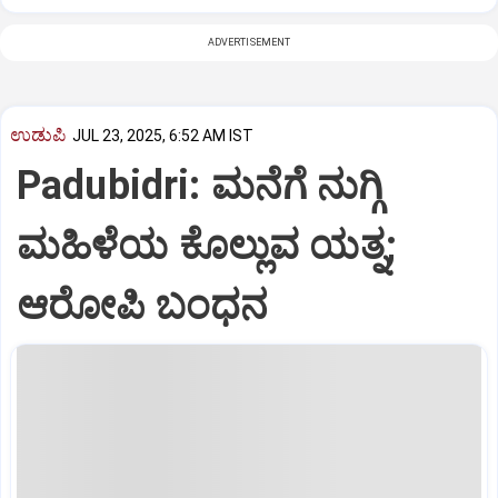
ADVERTISEMENT
ಉಡುಪಿ
JUL 23, 2025, 6:52 AM IST
Padubidri: ಮನೆಗೆ ನುಗ್ಗಿ
ಮಹಿಳೆಯ ಕೊಲ್ಲುವ ಯತ್ನ;
ಆರೋಪಿ ಬಂಧನ