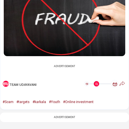
ADVERTISEMENT
ಅ
ಅ
TEAM UDAYAVANI
#Scam
#targets
#karkala
#Youth
#Online investment
ADVERTISEMENT