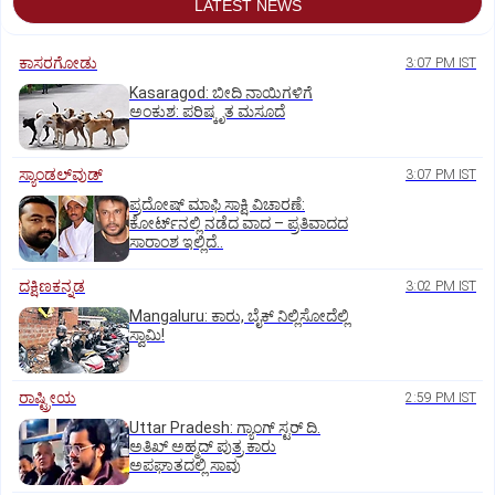
LATEST NEWS
ಕಾಸರಗೋಡು
3:07 PM IST
Kasaragod: ಬೀದಿ ನಾಯಿಗಳಿಗೆ
ಅಂಕುಶ: ಪರಿಷ್ಕೃತ ಮಸೂದೆ
ಸ್ಯಾಂಡಲ್‌ವುಡ್‌
3:07 PM IST
ಪ್ರದೋಷ್ ಮಾಫಿ ಸಾಕ್ಷಿ ವಿಚಾರಣೆ:
ಕೋರ್ಟ್‌ನಲ್ಲಿ ನಡೆದ ವಾದ – ಪ್ರತಿವಾದದ
ಸಾರಾಂಶ ಇಲ್ಲಿದೆ..
ದಕ್ಷಿಣಕನ್ನಡ
3:02 PM IST
Mangaluru: ಕಾರು, ಬೈಕ್‌ ನಿಲ್ಲಿಸೋದೆಲ್ಲಿ
ಸ್ವಾಮಿ!
ರಾಷ್ಟ್ರೀಯ
2:59 PM IST
Uttar Pradesh: ಗ್ಯಾಂಗ್ ಸ್ಟರ್‌ ದಿ.
ಅತಿಖ್ ಅಹ್ಮದ್ ಪುತ್ರ ಕಾರು
ಅಪಘಾತದಲ್ಲಿ ಸಾವು