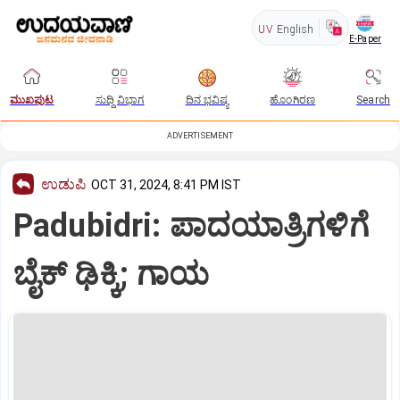
UV
English
E-Paper
ಮುಖಪುಟ
ಸುದ್ದಿ ವಿಭಾಗ
ದಿನ ಭವಿಷ್ಯ
ಹೊಂಗಿರಣ
Search
ADVERTISEMENT
ಉಡುಪಿ
OCT 31, 2024, 8:41 PM IST
Padubidri: ಪಾದಯಾತ್ರಿಗಳಿಗೆ
ಬೈಕ್‌ ಢಿಕ್ಕಿ; ಗಾಯ