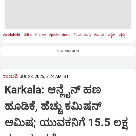
#padubidri
#bike
#Injury
#pedestrians
#ಪಾದಯಾತ್ರಿ
#ಗಾಯ
#ಬೈಕ್‌
#ಢಿಕ್ಕಿ
ADVERTISEMENT
ಉಡುಪಿ
JUL 23, 2025, 7:24 AM IST
Karkala: ಆನ್ಲೈನ್‌ ಹಣ
ಹೂಡಿಕೆ, ಹೆಚ್ಚು ಕಮಿಷನ್‌
ಆಮಿಷ; ಯುವಕನಿಗೆ 15.5 ಲಕ್ಷ