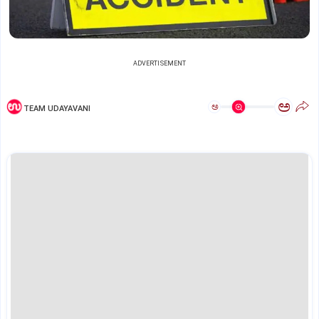
ADVERTISEMENT
ಅ
ಅ
TEAM UDAYAVANI