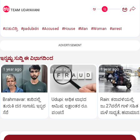
ಅ
ಅ
TEAM UDAYAVANI
#ಪಡುಬಿದ್ರಿ
#padubidri
#Accused
#House
#Man
#Woman
#arrest
ADVERTISEMENT
ಇನ್ನಷ್ಟು ಸುದ್ದಿ ಈ ವಿಭಾಗದಿಂದ
1 year ago
1 year ago
1 year ago
Brahmavar: ಕಾರಿನಲ್ಲಿ
Udupi: ಅಧಿಕ ಲಾಭದ
Rain: ಕರಾವಳಿಯಲ್ಲಿ
ತುರುಕಿ ದನ ಸಾಗಾಟ; ಇಬ್ಬರ
ಆಮಿಷ: ಲಕ್ಷಾಂತರ ರೂ.
ಜು.27ವರೆಗೆ ಗಾಳಿ ಸಹಿತ
ಸೆರೆ
ವಂಚನೆ
ಮಳೆ ಸಾಧ್ಯತೆ; ಹವಾಮಾನ
ಇಲಾಖೆ ಎಚ್ಚರಿಕೆ