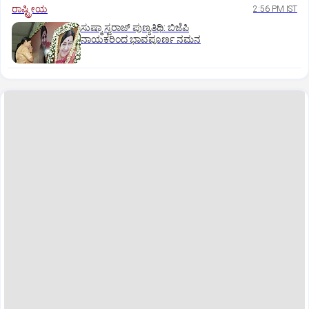
ರಾಷ್ಟ್ರೀಯ
2:56 PM IST
ಸುಷ್ಮಾ ಸ್ವರಾಜ್ ಪುಣ್ಯತಿಥಿ: ಬಿಜೆಪಿ
ನಾಯಕರಿಂದ ಭಾವಪೂರ್ಣ ನಮನ