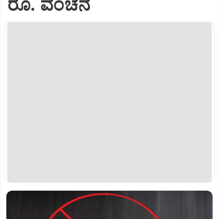
ರೂ. ವಂಚನೆ