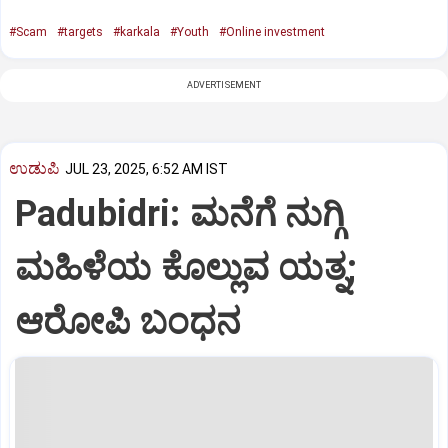
#Scam
#targets
#karkala
#Youth
#Online investment
ADVERTISEMENT
ಉಡುಪಿ
JUL 23, 2025, 6:52 AM IST
Padubidri: ಮನೆಗೆ ನುಗ್ಗಿ
ಮಹಿಳೆಯ ಕೊಲ್ಲುವ ಯತ್ನ;
ಆರೋಪಿ ಬಂಧನ