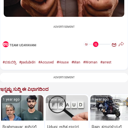
ADVERTISEMENT
ಅ
ಅ
TEAM UDAYAVANI
#ಪಡುಬಿದ್ರಿ
#padubidri
#Accused
#House
#Man
#Woman
#arrest
ADVERTISEMENT
ಇನ್ನಷ್ಟು ಸುದ್ದಿ ಈ ವಿಭಾಗದಿಂದ
1 year ago
1 year ago
1 year ago
Brahmavar: ಕಾರಿನಲ್ಲಿ
Udupi: ಅಧಿಕ ಲಾಭದ
Rain: ಕರಾವಳಿಯಲ್ಲಿ