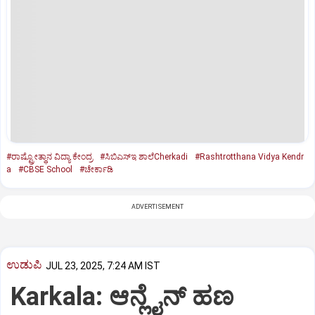
#ರಾಷ್ಟ್ರೋತ್ಥಾನ ವಿದ್ಯಾ ಕೇಂದ್ರ
#ಸಿಬಿಎಸ್‌ಇ ಶಾಲೆCherkadi
#Rashtrotthana Vidya Kendr
a
#CBSE School
#ಚೇರ್ಕಾಡಿ
ADVERTISEMENT
ಉಡುಪಿ
JUL 23, 2025, 7:24 AM IST
Karkala: ಆನ್ಲೈನ್‌ ಹಣ