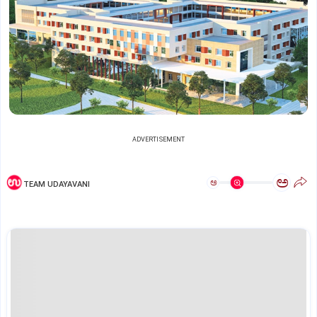
ADVERTISEMENT
ಅ
ಅ
TEAM UDAYAVANI