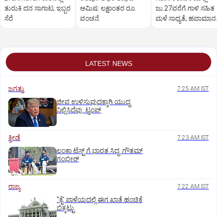
ತುರುಕಿ ದನ ಸಾಗಾಟ; ಇಬ್ಬರ
ಆಮಿಷ: ಲಕ್ಷಾಂತರ ರೂ.
ಜು.27ವರೆಗೆ ಗಾಳಿ ಸಹಿತ
ಸೆರೆ
ವಂಚನೆ
ಮಳೆ ಸಾಧ್ಯತೆ; ಹವಾಮಾನ
ಇಲಾಖೆ ಎಚ್ಚರಿಕೆ
LATEST NEWS
ಜಗತ್ತು
7:25 AM IST
ಜೀವ ಉಳಿಸುವುದಕ್ಕಾಗಿ ಯುದ್ಧ
ನಿಲ್ಲಿಸಿದೆವು: ಟ್ರಂಪ್‌
ಕ್ರೀಡೆ
7:23 AM IST
ಲಂಕಾ ಟೆಸ್ಟ್‌ ಗೆ ಭಾರತ ಸಿದ್ಧ: ಗೌತಮ್‌
ಗಂಭೀರ್‌
ರಾಜ್ಯ
7:22 AM IST
"ಕೈ' ಪಾಳೆಯದಲ್ಲಿ ಈಗ ಖಾತೆ ಹಂಚಿಕೆ
ಬಿಕ್ಕಟ್ಟು