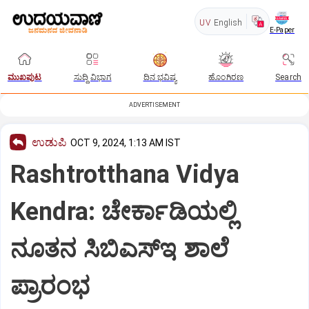
UV
English
E-Paper
ಮುಖಪುಟ
ಸುದ್ದಿ ವಿಭಾಗ
ದಿನ ಭವಿಷ್ಯ
ಹೊಂಗಿರಣ
Search
ADVERTISEMENT
ಉಡುಪಿ
OCT 9, 2024, 1:13 AM IST
Rashtrotthana Vidya
Kendra: ಚೇರ್ಕಾಡಿಯಲ್ಲಿ
ನೂತನ ಸಿಬಿಎಸ್‌ಇ ಶಾಲೆ
ಪ್ರಾರಂಭ