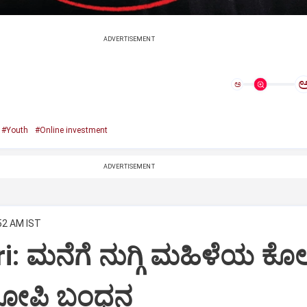
ADVERTISEMENT
ಅ
#Youth
#Online investment
ADVERTISEMENT
:52 AM IST
: ಮನೆಗೆ ನುಗ್ಗಿ ಮಹಿಳೆಯ ಕೊಲ
ರೋಪಿ ಬಂಧನ