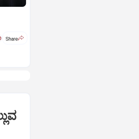
ಅ
Share
್ಲುವ