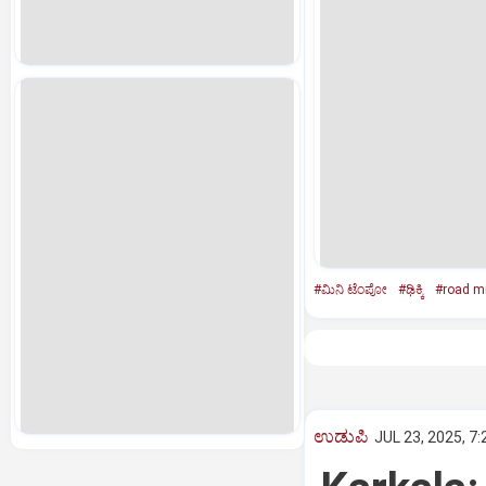
#ಮಿನಿ ಟೆಂಪೋ
#ಢಿಕ್ಕಿ
#road m
ಉಡುಪಿ
JUL 23, 2025, 7