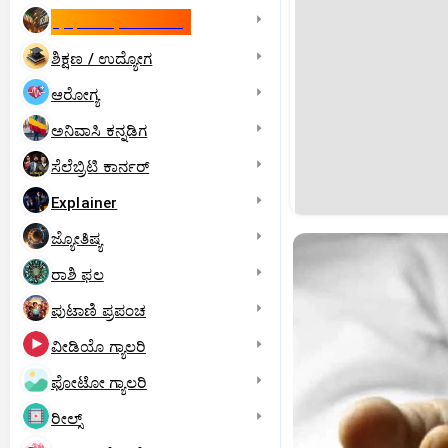
ಇಸ್ರೇಲ್- ಇರಾನ್‌ ಯುದ್ಧ
ಶಿಕ್ಷಣ / ಉದ್ಯೋಗ
ಆರೋಗ್ಯ
ಅನಿವಾಸಿ ಕನ್ನಡಿಗ
ಸೆಲೆಬ್ರಿಟಿ ಕಾರ್ನರ್‌
Explainer
ಜ್ಯೋತಿಷ್ಯ
ರಾಶಿ ಫಲ
ಪುಟಾಣಿ ಪ್ರಪಂಚ
ವೀಡಿಯೊ ಗ್ಯಾಲರಿ
ಫೋಟೋ ಗ್ಯಾಲರಿ
ರೀಲ್ಸ್