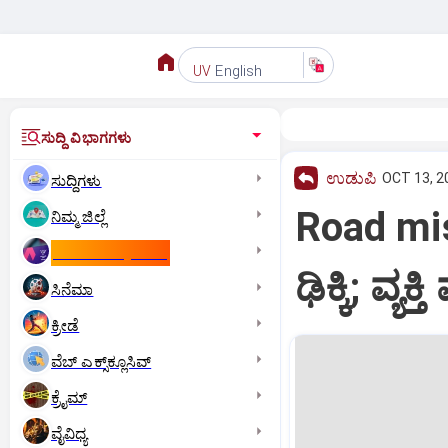
English
UV
ಸುದ್ದಿ ವಿಭಾಗಗಳು
ಉಡುಪಿ
OCT 13, 2
ಸುದ್ದಿಗಳು
Road mis
ನಿಮ್ಮ ಜಿಲ್ಲೆ
ಕಾಮನ್‌ ವೆಲ್ತ್‌ ಗೇಮ್ಸ್‌
ಢಿಕ್ಕಿ; ವ್ಯಕ್ತ
ಸಿನೆಮಾ
ಕ್ರೀಡೆ
ವೆಬ್ ಎಕ್ಸ್‌ಕ್ಲೂಸಿವ್
ಕ್ರೈಮ್
ವೈವಿಧ್ಯ