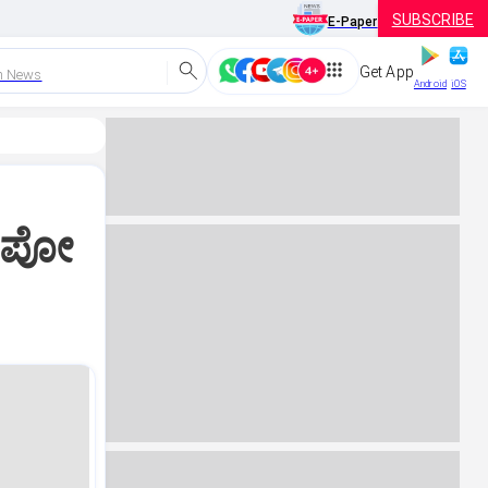
SUBSCRIBE
E-Paper
Get App
h News
Android
iOS
ೆಂಪೋ