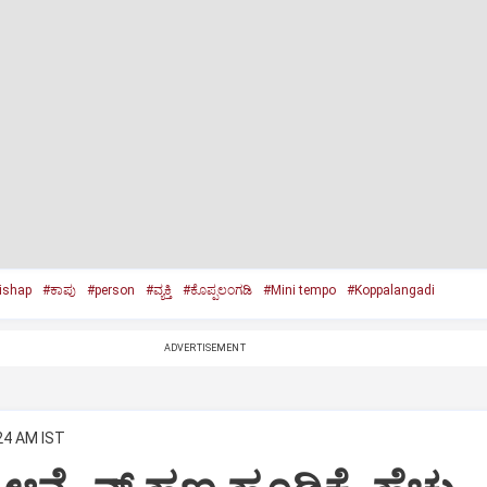
ishap
#ಕಾಪು
#person
#ವ್ಯಕ್ತಿ
#ಕೊಪ್ಪಲಂಗಡಿ
#Mini tempo
#Koppalangadi
ADVERTISEMENT
:24 AM IST