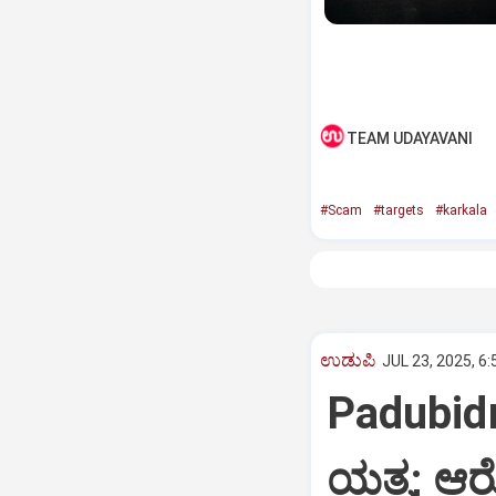
TEAM UDAYAVANI
#Scam
#targets
#karkala
ಉಡುಪಿ
JUL 23, 2025, 6
Padubidri
ಯತ್ನ; ಆ