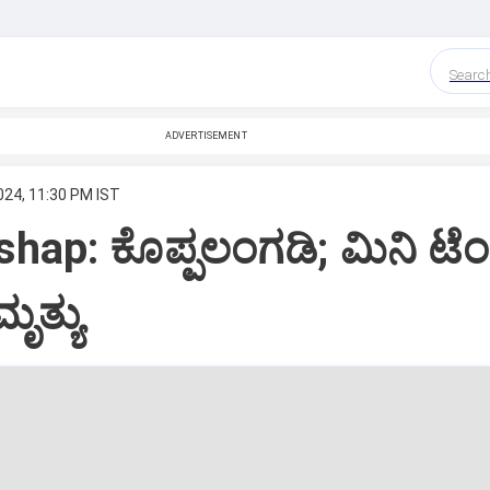
Searc
ADVERTISEMENT
024, 11:30 PM IST
hap: ಕೊಪ್ಪಲಂಗಡಿ; ಮಿನಿ ಟ
ಿ ಮೃತ್ಯು