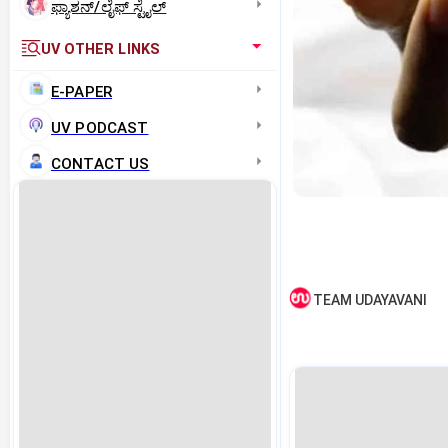
ಫ್ಯಾಶನ್/ಲೈಫ್‌ ಸ್ಟೈಲ್
UV OTHER LINKS
E-PAPER
UV PODCAST
CONTACT US
TEAM UDAYAVANI