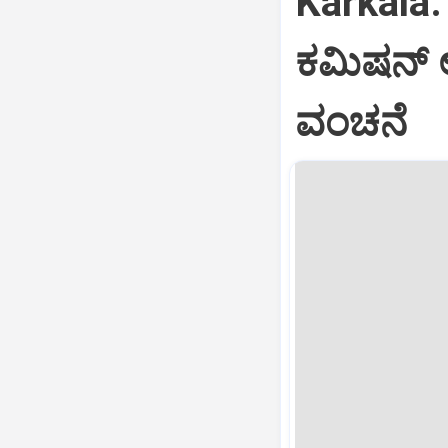
Karkala: 
ಕಮಿಷನ್‌ 
ವಂಚನೆ