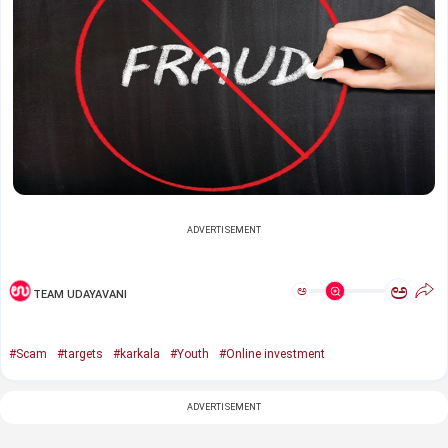
ADVERTISEMENT
ಅ
ಅ
TEAM UDAYAVANI
#Scam
#targets
#karkala
#Youth
#Online investment
ADVERTISEMENT