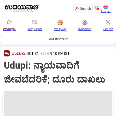
UV
English
E-Paper
ಮುಖಪುಟ
ಸುದ್ದಿ ವಿಭಾಗ
ದಿನ ಭವಿಷ್ಯ
ಹೊಂಗಿರಣ
Search
ADVERTISEMENT
ಉಡುಪಿ
OCT 31, 2024, 9:10 PM IST
Udupi: ನ್ಯಾಯವಾದಿಗೆ
ಜೀವಬೆದರಿಕೆ; ದೂರು ದಾಖಲು