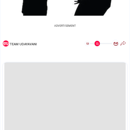
ADVERTISEMENT
ಅ
ಅ
TEAM UDAYAVANI