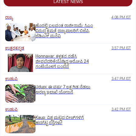
LATEST NEWS
ರಾಜ್ಯ
4:08 PM IST
ಹೊರಟ್ಟಿ ಬಲವಂತ ರಾಜೀನಾಮೆ: ಸಿಎಂ
ವಿರುದ್ಧ ಕ್ರಮಕ್ಕೆ ರಾಜ್ಯಪಾಲರಿಗೆ ಬಿಜೆಪಿ,
ಜೆಡಿಎಸ್ ಮನವಿ
ಉತ್ತರಕನ್ನಡ
3:57 PM IST
Honnavar: ಕಳ್ಳತನ ನಡೆಸಿ
ಜೀವಬೆದರಿಕೆಯೊಡ್ಡಿದ್ದ ಆರೋಪಿ 24
ಗಂಟೆಯೊಳಗೆ ಬಂಧನ
ಉಡುಪಿ
3:47 PM IST
Udupi: ಈ ವರ್ಷ 7 ಲಕ್ಷ ಗಿಡ ನೆಡಲು
ಅರಣ್ಯ ಇಲಾಖೆ ಯೋಜನೆ
ಉಡುಪಿ
3:42 PM IST
Kaup: ವಿಶ್ವ ಮಟ್ಟದ ಬೀಚ್‌ಗಳಿಗೆ
ಹದಗೆಟ್ಟ ರಸ್ತೆಗಳು!