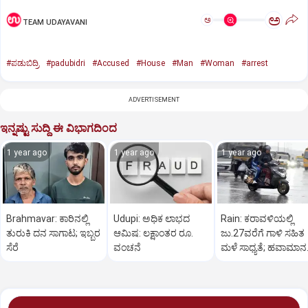
ಅ
ಅ
TEAM UDAYAVANI
#ಪಡುಬಿದ್ರಿ
#padubidri
#Accused
#House
#Man
#Woman
#arrest
ADVERTISEMENT
ಇನ್ನಷ್ಟು ಸುದ್ದಿ ಈ ವಿಭಾಗದಿಂದ
1 year ago
1 year ago
1 year ago
Brahmavar: ಕಾರಿನಲ್ಲಿ
Udupi: ಅಧಿಕ ಲಾಭದ
Rain: ಕರಾವಳಿಯಲ್ಲಿ
ತುರುಕಿ ದನ ಸಾಗಾಟ; ಇಬ್ಬರ
ಆಮಿಷ: ಲಕ್ಷಾಂತರ ರೂ.
ಜು.27ವರೆಗೆ ಗಾಳಿ ಸಹಿತ
ಸೆರೆ
ವಂಚನೆ
ಮಳೆ ಸಾಧ್ಯತೆ; ಹವಾಮಾನ
ಇಲಾಖೆ ಎಚ್ಚರಿಕೆ