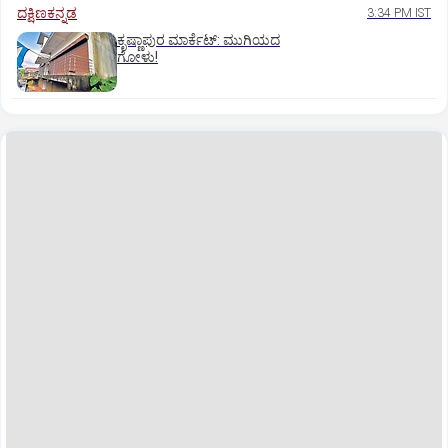
ದಕ್ಷಿಣಕನ್ನಡ
3:34 PM IST
ಕೃಷ್ಣಾಪುರ ಮಾರ್ಕೆಟ್‌: ಮುಗಿಯದ
ಗೋಳು!