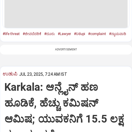
#life threat
#ಜೀವಬೆದರಿಕೆ
#ದೂರು
#Lawyer
#Udupi
#complaint
#ನ್ಯಾಯವಾದಿ
ADVERTISEMENT
ಉಡುಪಿ
JUL 23, 2025, 7:24 AM IST
Karkala: ಆನ್ಲೈನ್‌ ಹಣ
ಹೂಡಿಕೆ, ಹೆಚ್ಚು ಕಮಿಷನ್‌
ಆಮಿಷ; ಯುವಕನಿಗೆ 15.5 ಲಕ್ಷ