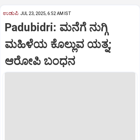
ಉಡುಪಿ
JUL 23, 2025, 6:52 AM IST
Padubidri: ಮನೆಗೆ ನುಗ್ಗಿ
ಮಹಿಳೆಯ ಕೊಲ್ಲುವ ಯತ್ನ;
ಆರೋಪಿ ಬಂಧನ