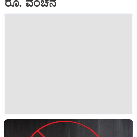
ರೂ. ವಂಚನೆ