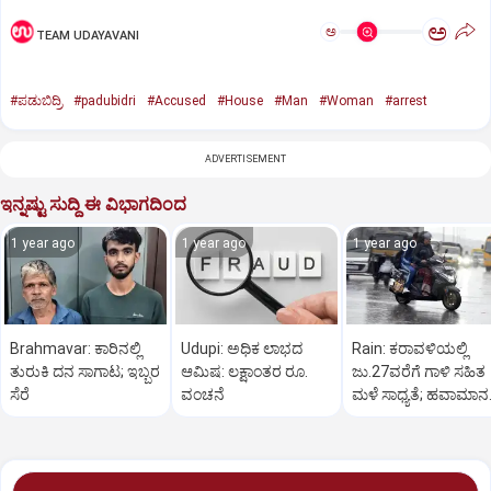
ಅ
ಅ
TEAM UDAYAVANI
#ಪಡುಬಿದ್ರಿ
#padubidri
#Accused
#House
#Man
#Woman
#arrest
ADVERTISEMENT
ಇನ್ನಷ್ಟು ಸುದ್ದಿ ಈ ವಿಭಾಗದಿಂದ
1 year ago
1 year ago
1 year ago
Brahmavar: ಕಾರಿನಲ್ಲಿ
Udupi: ಅಧಿಕ ಲಾಭದ
Rain: ಕರಾವಳಿಯಲ್ಲಿ
ತುರುಕಿ ದನ ಸಾಗಾಟ; ಇಬ್ಬರ
ಆಮಿಷ: ಲಕ್ಷಾಂತರ ರೂ.
ಜು.27ವರೆಗೆ ಗಾಳಿ ಸಹಿತ
ಸೆರೆ
ವಂಚನೆ
ಮಳೆ ಸಾಧ್ಯತೆ; ಹವಾಮಾನ
ಇಲಾಖೆ ಎಚ್ಚರಿಕೆ