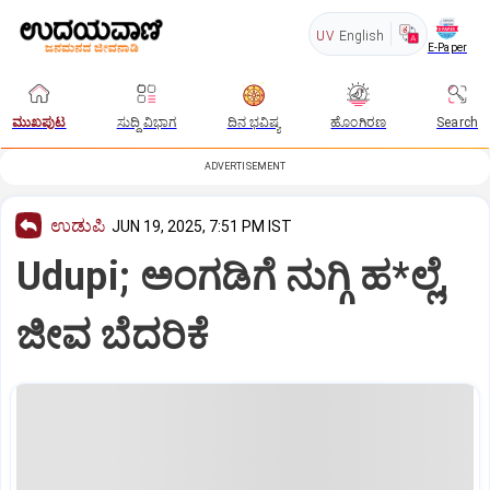
UV
English
E-Paper
ಮುಖಪುಟ
ಸುದ್ದಿ ವಿಭಾಗ
ದಿನ ಭವಿಷ್ಯ
ಹೊಂಗಿರಣ
Search
ADVERTISEMENT
ಉಡುಪಿ
JUN 19, 2025, 7:51 PM IST
Udupi; ಅಂಗಡಿಗೆ ನುಗ್ಗಿ ಹ*ಲ್ಲೆ,
ಜೀವ ಬೆದರಿಕೆ