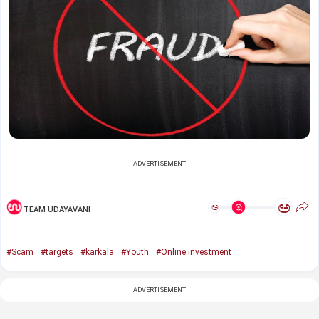
ADVERTISEMENT
ಅ
ಅ
TEAM UDAYAVANI
#Scam
#targets
#karkala
#Youth
#Online investment
ADVERTISEMENT