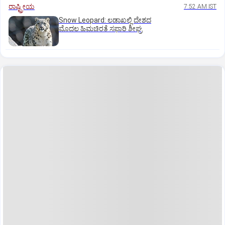
ರಾಷ್ಟ್ರೀಯ
7:52 AM IST
Snow Leopard: ಲಡಾಖಲ್ಲಿ ದೇಶದ
ಮೊದಲ ಹಿಮಚಿರತೆ ಸಫಾರಿ ಶೀಘ್ರ