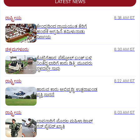
LATEST NEWS
ರಾಷ್ಟ್ರೀಯ
8:38 AM IST
ಕೇಂದ್ರದಿಂದ ನ್ಯಾಯಯುತ ತೆರಿಗೆ
ಹಂಚಿಕೆ ಆಗ್ರಹಿಸಿ ತಮಿಳುನಾಡು
ನಿರ್ಣಯ
ಚಿಕ್ಕಮಗಳೂರು
8:30 AM IST
ಕೊಟ್ಟಿಗೆಹಾರ: ಪೆಟ್ರೋಲ್ ಬಂಕ್ ಬಳಿ
ನಿಂತಿದ್ದ ಲಾರಿಗೆ ಕಾರು ಡಿಕ್ಕಿ: ಮೂವರು
ಸ್ಥಳದಲ್ಲೇ ಸಾವು
ರಾಷ್ಟ್ರೀಯ
8:22 AM IST
ಹಾರುವ ಕಾರು ಅಭಿವೃದ್ಧಿ: ಉತ್ತರಾಖಂಡ
ವ್ಯಕ್ತಿ ಸಾಧನೆ
ರಾಷ್ಟ್ರೀಯ
8:03 AM IST
ಭಾವನಾರಿಗೆ ಮೊದಲ ಮಹಿಳಾ ಟಾಪ್‌
ಗನ್‌ ಫೈಟರ್‌ ಖ್ಯಾತಿ