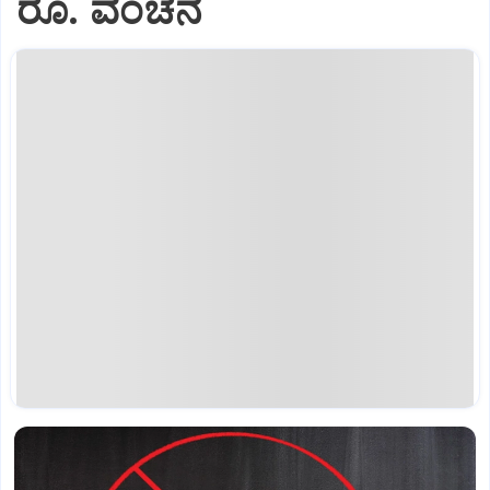
ರೂ. ವಂಚನೆ