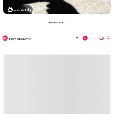
ಸಾಂದರ್ಭಿಕ ಚಿತ್ರ
ADVERTISEMENT
ಅ
ಅ
TEAM UDAYAVANI