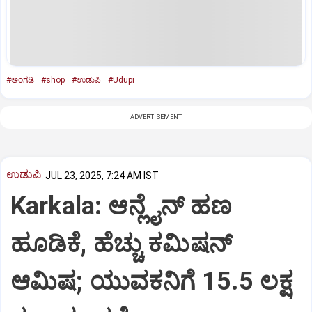
#ಅಂಗಡಿ
#shop
#ಉಡುಪಿ
#Udupi
ADVERTISEMENT
ಉಡುಪಿ
JUL 23, 2025, 7:24 AM IST
Karkala: ಆನ್ಲೈನ್‌ ಹಣ
ಹೂಡಿಕೆ, ಹೆಚ್ಚು ಕಮಿಷನ್‌
ಆಮಿಷ; ಯುವಕನಿಗೆ 15.5 ಲಕ್ಷ