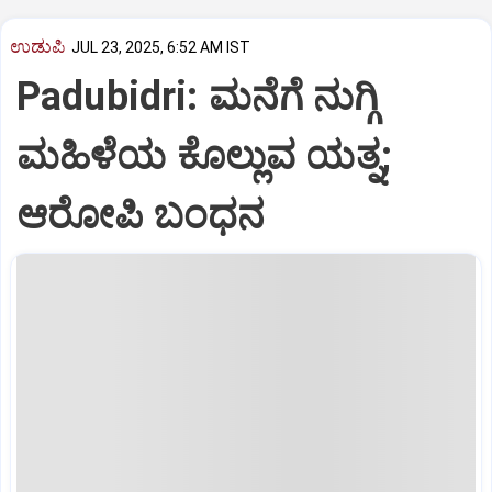
ಉಡುಪಿ
JUL 23, 2025, 6:52 AM IST
Padubidri: ಮನೆಗೆ ನುಗ್ಗಿ
ಮಹಿಳೆಯ ಕೊಲ್ಲುವ ಯತ್ನ;
ಆರೋಪಿ ಬಂಧನ