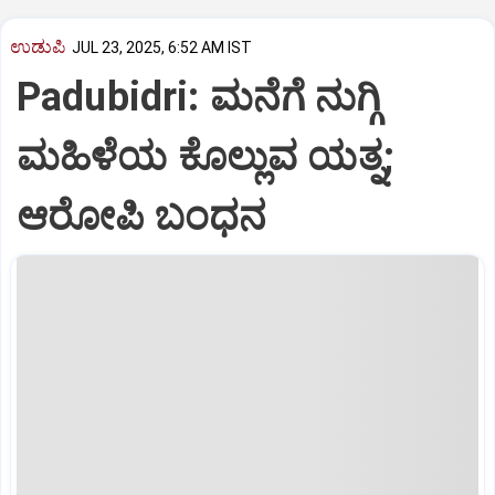
ಉಡುಪಿ
JUL 23, 2025, 6:52 AM IST
Padubidri: ಮನೆಗೆ ನುಗ್ಗಿ
ಮಹಿಳೆಯ ಕೊಲ್ಲುವ ಯತ್ನ;
ಆರೋಪಿ ಬಂಧನ