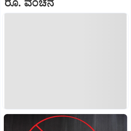
ರೂ. ವಂಚನೆ