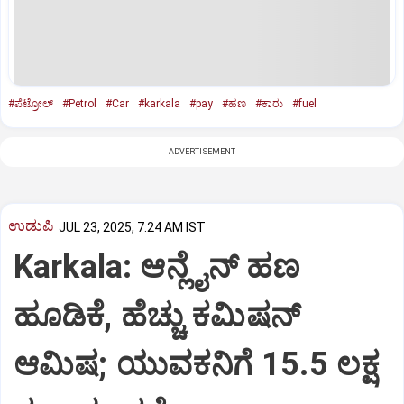
#ಪೆಟ್ರೋಲ್‌
#Petrol
#Car
#karkala
#pay
#ಹಣ
#ಕಾರು
#fuel
ADVERTISEMENT
ಉಡುಪಿ
JUL 23, 2025, 7:24 AM IST
Karkala: ಆನ್ಲೈನ್‌ ಹಣ
ಹೂಡಿಕೆ, ಹೆಚ್ಚು ಕಮಿಷನ್‌
ಆಮಿಷ; ಯುವಕನಿಗೆ 15.5 ಲಕ್ಷ