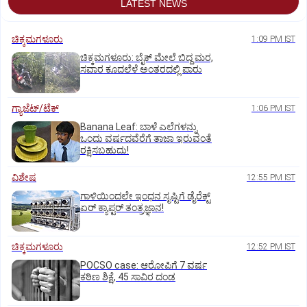
LATEST NEWS
ಚಿಕ್ಕಮಗಳೂರು
1:09 PM IST
ಚಿಕ್ಕಮಗಳೂರು: ಬೈಕ್ ಮೇಲೆ ಬಿದ್ದ ಮರ,
ಸವಾರ ಕೂದಲೆಳೆ ಅಂತರದಲ್ಲಿ ಪಾರು
ಗ್ಯಾಜೆಟ್/ಟೆಕ್
1:06 PM IST
Banana Leaf: ಬಾಳೆ ಎಲೆಗಳನ್ನು
ಒಂದು ವರ್ಷದವೆರೆಗೆ ತಾಜಾ ಇರುವಂತೆ
ರಕ್ಷಿಸಬಹುದು!
ವಿಶೇಷ
12:55 PM IST
ಗಾಳಿಯಿಂದಲೇ ಇಂಧನ ಸೃಷ್ಟಿಗೆ ಡೈರೆಕ್ಟ್
ಏರ್‌ ಕ್ಯಾಪ್ಟರ್ ತಂತ್ರಜ್ಞಾನ!
ಚಿಕ್ಕಮಗಳೂರು
12:52 PM IST
POCSO case: ಆರೋಪಿಗೆ 7 ವರ್ಷ
ಕಠಿಣ ಶಿಕ್ಷೆ, 45 ಸಾವಿರ ದಂಡ