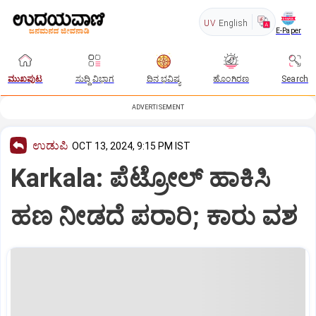
UV
English
E-Paper
ಮುಖಪುಟ
ಸುದ್ದಿ ವಿಭಾಗ
ದಿನ ಭವಿಷ್ಯ
ಹೊಂಗಿರಣ
Search
ADVERTISEMENT
ಉಡುಪಿ
OCT 13, 2024, 9:15 PM IST
Karkala: ಪೆಟ್ರೋಲ್‌ ಹಾಕಿಸಿ
ಹಣ ನೀಡದೆ ಪರಾರಿ; ಕಾರು ವಶ