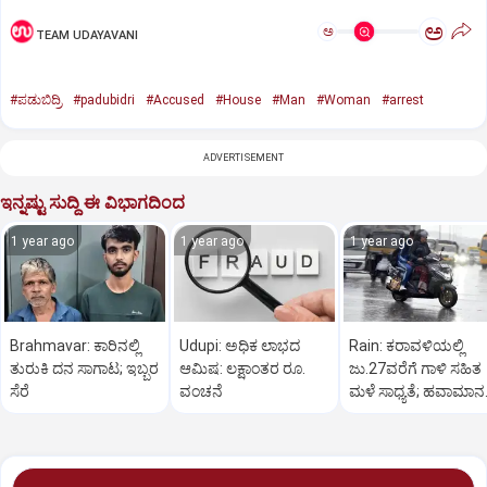
ಅ
ಅ
TEAM UDAYAVANI
#ಪಡುಬಿದ್ರಿ
#padubidri
#Accused
#House
#Man
#Woman
#arrest
ADVERTISEMENT
ಇನ್ನಷ್ಟು ಸುದ್ದಿ ಈ ವಿಭಾಗದಿಂದ
1 year ago
1 year ago
1 year ago
Brahmavar: ಕಾರಿನಲ್ಲಿ
Udupi: ಅಧಿಕ ಲಾಭದ
Rain: ಕರಾವಳಿಯಲ್ಲಿ
ತುರುಕಿ ದನ ಸಾಗಾಟ; ಇಬ್ಬರ
ಆಮಿಷ: ಲಕ್ಷಾಂತರ ರೂ.
ಜು.27ವರೆಗೆ ಗಾಳಿ ಸಹಿತ
ಸೆರೆ
ವಂಚನೆ
ಮಳೆ ಸಾಧ್ಯತೆ; ಹವಾಮಾನ
ಇಲಾಖೆ ಎಚ್ಚರಿಕೆ