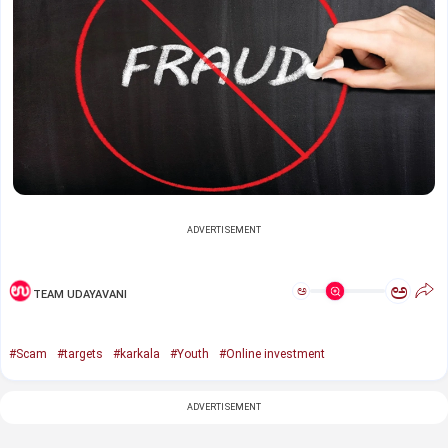
ADVERTISEMENT
ಅ
ಅ
TEAM UDAYAVANI
#Scam
#targets
#karkala
#Youth
#Online investment
ADVERTISEMENT