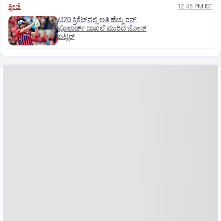
ಕ್ರೀಡೆ
12:45 PM IST
ಟಿ20 ಕ್ರಿಕೆಟ್‌ನಲ್ಲಿ ಅತಿ ಹೆಚ್ಚು ರನ್:
ಪೊಲಾರ್ಡ್ ದಾಖಲೆ ಮುರಿದ ಜೋಸ್
ಬಟ್ಲರ್