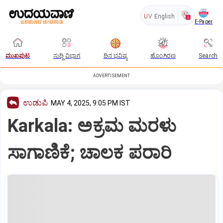
UV
English
E-Paper
ಮುಖಪುಟ
ಸುದ್ದಿ ವಿಭಾಗ
ದಿನ ಭವಿಷ್ಯ
ಹೊಂಗಿರಣ
Search
ADVERTISEMENT
ಉಡುಪಿ
MAY 4, 2025, 9:05 PM IST
Karkala: ಅಕ್ರಮ ಮರಳು
ಸಾಗಾಣಿಕೆ; ಚಾಲಕ ಪರಾರಿ