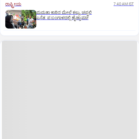
ರಾಷ್ಟ್ರೀಯ
7:40 AM IST
ಮಮತಾ ಕಾರಿನ ಮೇಲೆ ಕಲ್ಲು, ಚಪ್ಪಲಿ
ಎಸೆತ: ಪ.ಬಂಗಾಳದಲ್ಲಿ ಹೈಡ್ರಾಮಾ!