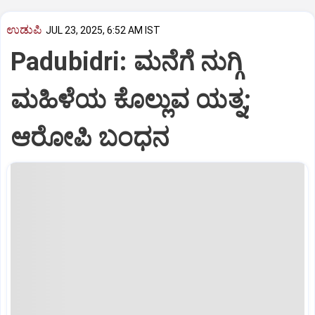
ಉಡುಪಿ
JUL 23, 2025, 6:52 AM IST
Padubidri: ಮನೆಗೆ ನುಗ್ಗಿ
ಮಹಿಳೆಯ ಕೊಲ್ಲುವ ಯತ್ನ;
ಆರೋಪಿ ಬಂಧನ