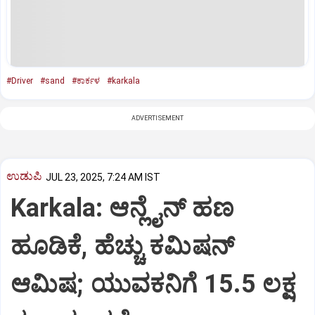
#Driver
#sand
#ಕಾರ್ಕಳ
#karkala
ADVERTISEMENT
ಉಡುಪಿ
JUL 23, 2025, 7:24 AM IST
Karkala: ಆನ್ಲೈನ್‌ ಹಣ
ಹೂಡಿಕೆ, ಹೆಚ್ಚು ಕಮಿಷನ್‌
ಆಮಿಷ; ಯುವಕನಿಗೆ 15.5 ಲಕ್ಷ