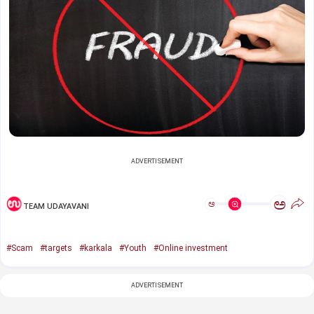
ADVERTISEMENT
ಅ
ಅ
TEAM UDAYAVANI
#Scam
#targets
#karkala
#Youth
#Online investment
ADVERTISEMENT