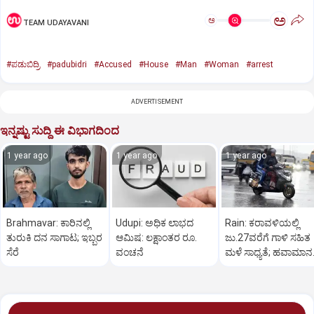
ಅ
ಅ
TEAM UDAYAVANI
#ಪಡುಬಿದ್ರಿ
#padubidri
#Accused
#House
#Man
#Woman
#arrest
ADVERTISEMENT
ಇನ್ನಷ್ಟು ಸುದ್ದಿ ಈ ವಿಭಾಗದಿಂದ
1 year ago
1 year ago
1 year ago
Brahmavar: ಕಾರಿನಲ್ಲಿ
Udupi: ಅಧಿಕ ಲಾಭದ
Rain: ಕರಾವಳಿಯಲ್ಲಿ
ತುರುಕಿ ದನ ಸಾಗಾಟ; ಇಬ್ಬರ
ಆಮಿಷ: ಲಕ್ಷಾಂತರ ರೂ.
ಜು.27ವರೆಗೆ ಗಾಳಿ ಸಹಿತ
ಸೆರೆ
ವಂಚನೆ
ಮಳೆ ಸಾಧ್ಯತೆ; ಹವಾಮಾನ
ಇಲಾಖೆ ಎಚ್ಚರಿಕೆ