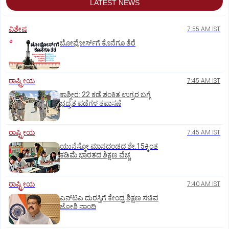
LATEST NEWS
ವಿಶೇಷ
7:55 AM IST
ಬೋಫೋರ್ಸ್‌ಗೆ ಕೊನೆಗೂ ತೆರೆ
ರಾಷ್ಟ್ರೀಯ
7:45 AM IST
ಕಾಶ್ಮೀರ: 22 ಕಡೆ ಶಂಕಿತ ಉಗ್ರರ ಬಗ್ಗೆ
ಭದ್ರತ ಪಡೆಗಳ ತಪಾಸಣೆ
ರಾಷ್ಟ್ರೀಯ
7:45 AM IST
ಯುನೆಸ್ಕೋ ಮಾನದಂಡದ ಶೇ.15ಕ್ಕಿಂತ
ಕಡಿಮೆ ಭಾರತದ ಶಿಕ್ಷಣ ವೆಚ್ಚ
ರಾಷ್ಟ್ರೀಯ
7:40 AM IST
ಎನ್‌ಟಿಎ ದುರಸ್ತಿಗೆ ಕೇಂದ್ರ ಶಿಕ್ಷಣ ಸಚಿವ
ಜೋಶಿ ನಾಂದಿ