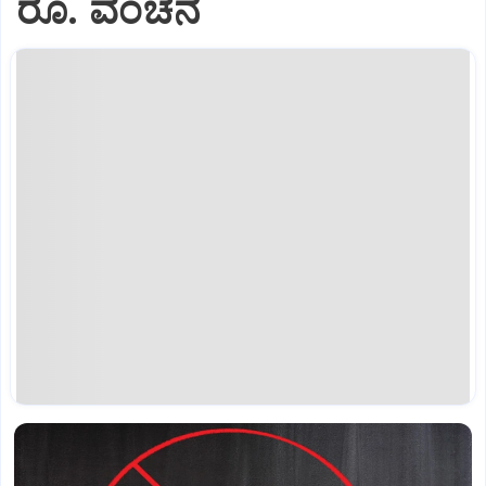
ರೂ. ವಂಚನೆ