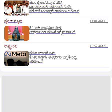
ಹೊರಟ್ಟಿ ಅವರನ್ನು ಬೆದರಿಸಿ,
ಬಲವಂತವಾಗಿ ರಾಜೀನಾಮೆಗೆ ಸಹಿ
ಪಡೆದುಕೊಂಡಿದ್ದಾರೆ: ರಾಮುಲು ಆರೋಪ
ವೈರಲ್ ನ್ಯೂಸ್
11:01 AM IST
8.1 ಅಡಿ ಉದ್ದನೆಯ ಕೇಶ:
ಉತ್ತರಾಖಂಡ ಮಹಿಳೆ ಗಿನ್ನೆಸ್‌ ದಾಖಲೆ
ರಾಷ್ಟ್ರೀಯ
10:59 AM IST
ಮೆಟಾ ಯಾರಿಗೆ ಏನು
ತೋರಿಸುತ್ತದೆ?:ಅಲ್ಗಾರಿದಂ ಬಗ್ಗೆ ಕೇಂದ್ರ
ಪರಿಶೀಲನೆ