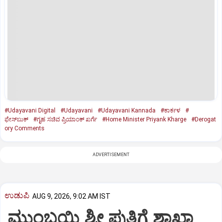
#Udayavani Digital
#Udayavani
#Udayavani Kannada
#ಕಾರ್ಕಳ
#
ಫೇಸ್‌ಬುಕ್‌
#ಗೃಹ ಸಚಿವ ಪ್ರಿಯಾಂಕ್‌ ಖರ್ಗೆ
#Home Minister Priyank Kharge
#Derogat
ory Comments
ADVERTISEMENT
ಉಡುಪಿ
AUG 9, 2026, 9:02 AM IST
ಮುಂಬಯಿ ಶ್ರೀ ಪುತ್ತಿಗೆ ಶಾಖಾ