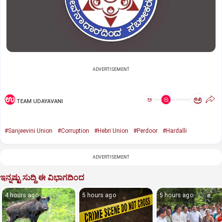
ADVERTISEMENT
ಅ
ಅ
TEAM UDAYAVANI
#Sanjeevini Union
#Corruption
#Hebri Union
#Perdoor
#Hardalli
ADVERTISEMENT
ಇನ್ನಷ್ಟು ಸುದ್ದಿ ಈ ವಿಭಾಗದಿಂದ
4 hours ago
5 hours ago
5 hours ago