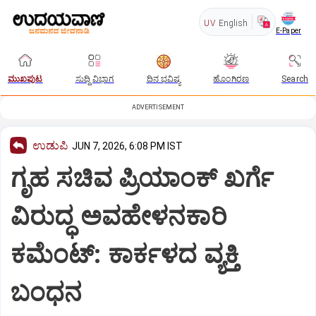
UV
English
E-Paper
ಮುಖಪುಟ
ಸುದ್ದಿ ವಿಭಾಗ
ದಿನ ಭವಿಷ್ಯ
ಹೊಂಗಿರಣ
Search
ADVERTISEMENT
ಉಡುಪಿ
JUN 7, 2026, 6:08 PM IST
ಗೃಹ ಸಚಿವ ಪ್ರಿಯಾಂಕ್ ಖರ್ಗೆ
ವಿರುದ್ಧ ಅವಹೇಳನಕಾರಿ
ಕಮೆಂಟ್: ಕಾರ್ಕಳದ ವ್ಯಕ್ತಿ
ಬಂಧನ