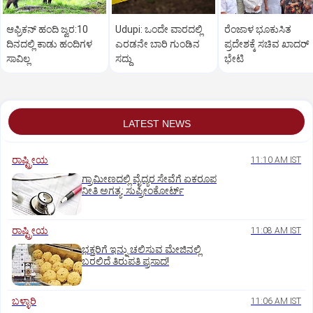
ಆಫ್ರಿಕನ್‌ ಹಂದಿ ಜ್ವರ:10
Udupi: ಒಂದೇ ವಾರದಲ್ಲಿ
ರೆಂಜಾಳ ಭೂಕುಸಿತ
ದಿನದಲ್ಲಿ ಕಾಡು ಹಂದಿಗಳ
ಎರಡನೇ ಬಾರಿ ಗುಂಡಿನ
ಪ್ರದೇಶಕ್ಕೆ ಸಚಿವ ಖಾದರ್‌
ಸಾವಿಲ್ಲ
ಸದ್ದು
ಭೇಟಿ
LATEST NEWS
ರಾಷ್ಟ್ರೀಯ
11:10 AM IST
ಗ್ರಾಮೀಣದಲ್ಲಿ ವೈದ್ಯರ ಸೇವೆಗೆ ಏಕರೂಪ
ನೀತಿ ಅಗತ್ಯ: ಸುಪ್ರೀಂಕೋರ್ಟ್‌
ರಾಷ್ಟ್ರೀಯ
11:08 AM IST
ಭಕ್ತರಿಗೆ ಇನ್ನು ಚಲಿಸುವ ಮೇಜಿನಲ್ಲಿ
ಬರಲಿದೆ ತಿರುಪತಿ ಪ್ರಸಾದ!
ಬಳ್ಳಾರಿ
11:06 AM IST