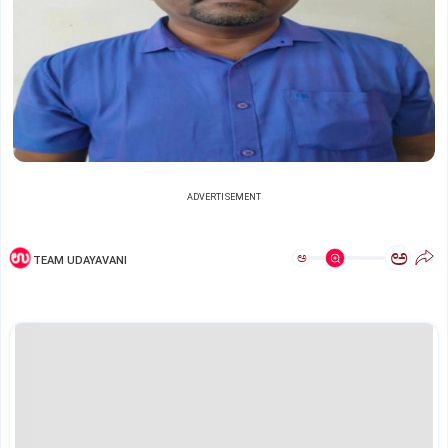
ADVERTISEMENT
ಅ
ಅ
TEAM UDAYAVANI