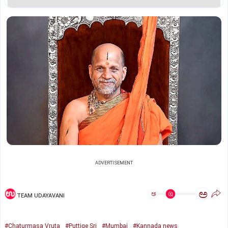
ADVERTISEMENT
ಅ
ಅ
TEAM UDAYAVANI
#Chaturmasa Vruta
#Puttige Sri
#Mumbai
#Kannada news