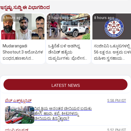
ಇನ್ನಷ್ಟು ಸುದ್ದಿ ಈ ವಿಭಾಗದಿಂದ
6 hours ago
7 hours ago
8 hours ago
Mudarangadi
ಒತ್ತಿನೆಣೆ ಬಳಿ ಅಡಗಿದ್ದ
ಸಂಜೀವಿನಿ ಒಕ್ಕೂಟಗಳಲ್ಲಿ
Shootout:‌3 ಆರೋಪಿಗಳ
ಡೇವಿಡ್‌ ಹತ್ಯೆಯ
56 ಲಕ್ಷ ರೂ. ಅಕ್ರಮ ಬಳಕ
ಬಂಧನ,ಹಣಕಾಸಿನ
ದುಷ್ಕರ್ಮಿಗಳು: ಪೊಲೀಸರ
ಮಹಿಳಾ ಸ್ವಸಹಾಯ
ವೈಮನಸ್ಸು ಕಾರಣ? ಸುಪಾರಿ
ಕಾರ್ಯಾಚರಣೆ ಹೇಗಿತ್ತು?
ಸಂಘಗಳು ಕಂಗಾಲು
ಕೊಟ್ಟಿದ್ಯಾರು?
LATEST NEWS
ವೆಬ್ ಎಕ್ಸ್‌ಕ್ಲೂಸಿವ್
5:58 PM IST
ನಿವೃತ್ತಿಯ ಅನಂತರ ಚೀನಿಯರ ಬದುಕು
ಹೇಗೆ: ಹಾವು, ಕಪ್ಪೆ, ಕೀಟಗಳನ್ನು
ಚೀನಿಯರು ತಿನ್ನುತ್ತಾರಾ?
ಯುವಿ ಫ್ಯೂಷನ್
5:52 PM IST