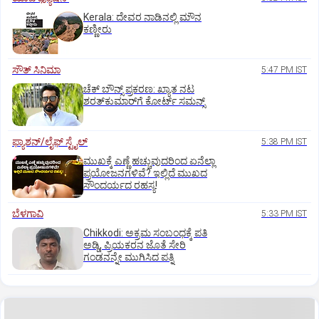
Kerala: ದೇವರ ನಾಡಿನಲ್ಲಿ ಮೌನ
ಕಣ್ಣೀರು
ಸೌತ್‌ ಸಿನಿಮಾ
5:47 PM IST
ಚೆಕ್ ಬೌನ್ಸ್ ಪ್ರಕರಣ: ಖ್ಯಾತ ನಟ
ಶರತ್‌ಕುಮಾರ್‌ಗೆ ಕೋರ್ಟ್ ಸಮನ್ಸ್
ಫ್ಯಾಶನ್/ಲೈಫ್‌ ಸ್ಟೈಲ್
5:38 PM IST
ಮುಖಕ್ಕೆ ಎಣ್ಣೆ ಹಚ್ಚುವುದರಿಂದ ಏನೆಲ್ಲಾ
ಪ್ರಯೋಜನಗಳಿವೆ? ಇಲ್ಲಿದೆ ಮುಖದ
ಸೌಂದರ್ಯದ ರಹಸ್ಯ!
ಬೆಳಗಾವಿ
5:33 PM IST
Chikkodi: ಅಕ್ರಮ ಸಂಬಂಧಕ್ಕೆ ಪತಿ
ಅಡ್ಡಿ, ಪ್ರಿಯಕರನ ಜೊತೆ ಸೇರಿ
ಗಂಡನನ್ನೇ ಮುಗಿಸಿದ ಪತ್ನಿ