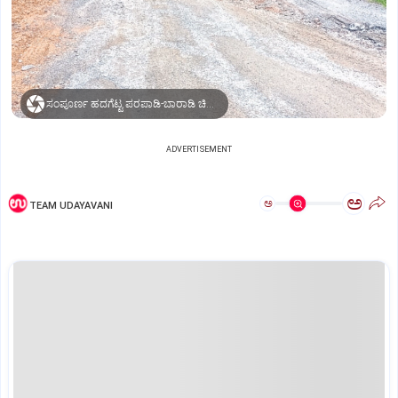
ಸಂಪೂರ್ಣ ಹದಗೆಟ್ಟ ಪರಪಾಡಿ-ಬಾರಾಡಿ ಚಿಲಿಂಬಿ ರಸ್ತೆ.
ADVERTISEMENT
ಅ
ಅ
TEAM UDAYAVANI