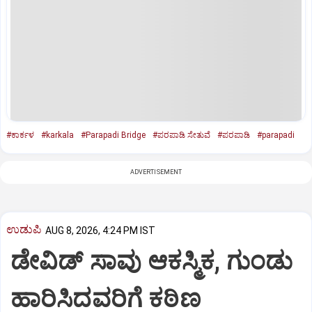
#ಕಾರ್ಕಳ
#karkala
#Parapadi Bridge
#ಪರಪಾಡಿ ಸೇತುವೆ
#ಪರಪಾಡಿ
#parapadi
ADVERTISEMENT
ಉಡುಪಿ
AUG 8, 2026, 4:24 PM IST
ಡೇವಿಡ್ ಸಾವು ಆಕಸ್ಮಿಕ, ಗುಂಡು
ಹಾರಿಸಿದವರಿಗೆ ಕಠಿಣ