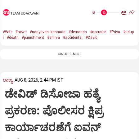
ಅ
ಅ
TEAM UDAYAVANI
#Wife
#news
#udayavani kannada
#demands
#accused
#Priya
#udup
i
#death
#punishment
#shirva
#accidental
#David
ADVERTISEMENT
ರಾಜ್ಯ
AUG 8, 2026, 2:44 PM IST
ಡೇವಿಡ್ ಡಿಸೋಜಾ ಹತ್ಯೆ
ಪ್ರಕರಣ: ಪೊಲೀಸರ ಕ್ಷಿಪ್ರ
ಕಾರ್ಯಾಚರಣೆಗೆ ಐವನ್