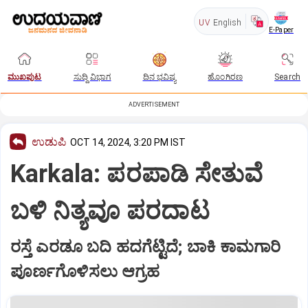
UV
English
E-Paper
ಮುಖಪುಟ
ಸುದ್ದಿ ವಿಭಾಗ
ದಿನ ಭವಿಷ್ಯ
ಹೊಂಗಿರಣ
Search
ADVERTISEMENT
ಉಡುಪಿ
OCT 14, 2024, 3:20 PM IST
Karkala: ಪರಪಾಡಿ ಸೇತುವೆ
ಬಳಿ ನಿತ್ಯವೂ ಪರದಾಟ
ರಸ್ತೆ ಎರಡೂ ಬದಿ ಹದಗೆಟ್ಟಿದೆ; ಬಾಕಿ ಕಾಮಗಾರಿ
ಪೂರ್ಣಗೊಳಿಸಲು ಆಗ್ರಹ