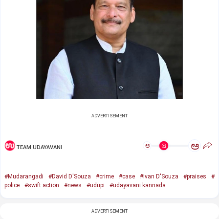
ADVERTISEMENT
ಅ
ಅ
TEAM UDAYAVANI
#Mudarangadi
#David D'Souza
#crime
#case
#Ivan D'Souza
#praises
#
police
#swift action
#news
#udupi
#udayavani kannada
ADVERTISEMENT