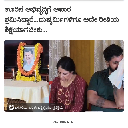
ಊರಿನ ಅಭಿವೃದ್ಧಿಗೆ ಅಪಾರ
ಶ್ರಮಿಸಿದ್ದಾರೆ...ದುಷ್ಕರ್ಮಿಗಳಿಗೂ ಅದೇ ರೀತಿಯ
ಶಿಕ್ಷೆಯಾಗಬೇಕು...
ಘಟನೆಯ ಕುರಿತು ಪತ್ನಿ ಪ್ರಿಯಾ ಪ್ರತಿಕ್ರಿಯೆ
ADVERTISEMENT