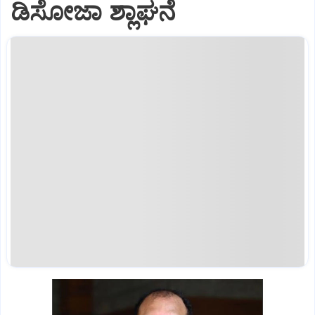
ಡಿಸೋಜಾ ಶ್ಲಾಘನೆ