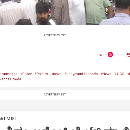
ADVERTISEMENT
ಅ
hivamogga
#Police
#Politics
#news
#udayavani kannada
#News
#AICC
#
Range Gowda
ADVERTISEMENT
:56 PM IST