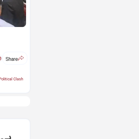
ಅ
Share
Political Clash