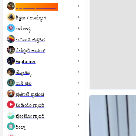
ಇಸ್ರೇಲ್- ಇರಾನ್‌ ಯುದ್ಧ
ಶಿಕ್ಷಣ / ಉದ್ಯೋಗ
ಆರೋಗ್ಯ
ಅನಿವಾಸಿ ಕನ್ನಡಿಗ
ಸೆಲೆಬ್ರಿಟಿ ಕಾರ್ನರ್‌
Explainer
ಜ್ಯೋತಿಷ್ಯ
ರಾಶಿ ಫಲ
ಪುಟಾಣಿ ಪ್ರಪಂಚ
ವೀಡಿಯೊ ಗ್ಯಾಲರಿ
ಫೋಟೋ ಗ್ಯಾಲರಿ
ರೀಲ್ಸ್