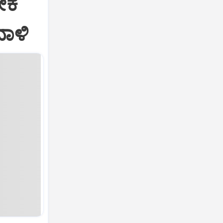
ೀಕ
ದಾಳಿ