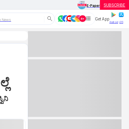
SUBSCRIBE
E-Paper
Get App
h News
Android
iOS
ಲೆ
ಿನಿ