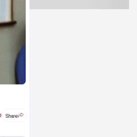
ಅ
Share