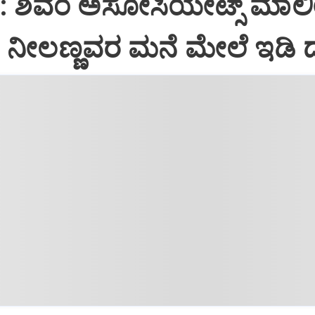
i: ಶಿವಂ ಅಸೋಸಿಯೇಟ್ಸ್ ಮಾಲ
ನೀಲಣ್ಣವರ ಮನೆ ಮೇಲೆ ಇಡಿ‌ 