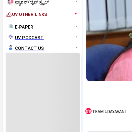
ಫ್ಯಾಶನ್/ಲೈಫ್‌ ಸ್ಟೈಲ್
UV OTHER LINKS
E-PAPER
UV PODCAST
CONTACT US
TEAM UDAYAVANI