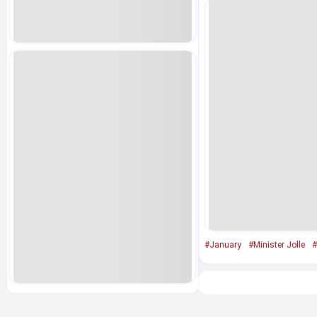
#January
#Minister Jolle
#