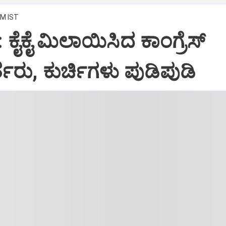
PM IST
: ಕೈಕೈ ಮಿಲಾಯಿಸಿದ ಕಾಂಗ್ರೆಸ್
ತರು, ಕುರ್ಚಿಗಳು ಪುಡಿಪುಡಿ