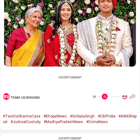
ADVERTISEMENT
ಅ
ಅ
TEAM UDAYAVANI
#TwishaSharmaCase
#BhopalNews
#GiribalaSingh
#CBIProbe
#AIIMSRep
ort
#JudicialCustody
#MadhyaPradeshNews
#CrimeNews
ADVERTISEMENT