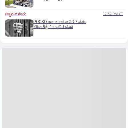
ಚಿಕ್ಕಮಗಳೂರು
12:52 PM IST
POCSO case: ಆರೋಪಿಗೆ 7 ವರ್ಷ
ಕಠಿಣ ಶಿಕ್ಷೆ, 45 ಸಾವಿರ ದಂಡ