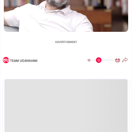
ADVERTISEMENT
ಅ
ಅ
TEAM UDAYAVANI