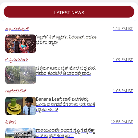
LATEST NEWS
ಸ್ಯಾಂಡಲ್‌ವುಡ್‌
1:15 PM IST
ʼಸ್ಪಾರ್ಕ್ʼ ಕಿಕ್‌ ಸ್ಟಾರ್ಟ್‌: ನಿರಂಜನ್‌, ರಚನಾ
ಭರ್ಜರಿ ಡ್ಯಾನ್‌
ಚಿಕ್ಕಮಗಳೂರು
1:09 PM IST
ಚಿಕ್ಕಮಗಳೂರು: ಬೈಕ್ ಮೇಲೆ ಬಿದ್ದ ಮರ,
ಸವಾರ ಕೂದಲೆಳೆ ಅಂತರದಲ್ಲಿ ಪಾರು
ಗ್ಯಾಜೆಟ್/ಟೆಕ್
1:06 PM IST
Banana Leaf: ಬಾಳೆ ಎಲೆಗಳನ್ನು
ಒಂದು ವರ್ಷದವೆರೆಗೆ ತಾಜಾ ಇರುವಂತೆ
ರಕ್ಷಿಸಬಹುದು!
ವಿಶೇಷ
12:55 PM IST
ಗಾಳಿಯಿಂದಲೇ ಇಂಧನ ಸೃಷ್ಟಿಗೆ ಡೈರೆಕ್ಟ್
ಏರ್‌ ಕ್ಯಾಪ್ಟರ್ ತಂತ್ರಜ್ಞಾನ!