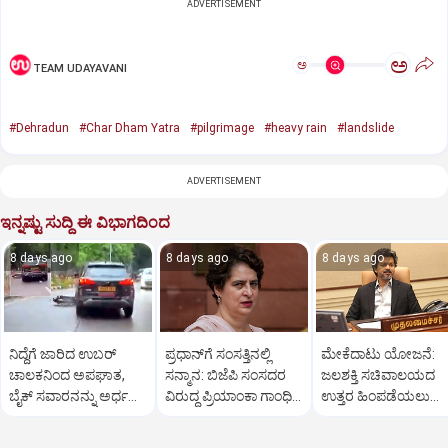
ADVERTISEMENT
ಅ
ಅ
TEAM UDAYAVANI
#Dehradun
#Char Dham Yatra
#pilgrimage
#heavy rain
#landslide
ADVERTISEMENT
ಇನ್ನಷ್ಟು ಸುದ್ದಿ ಈ ವಿಭಾಗದಿಂದ
8 days ago
8 days ago
8 days ago
ನಿದ್ದೆಗೆ ಜಾರಿದ ಉಬರ್
ಪ್ರಧಾನ್‌ಗೆ ಸಂಸತ್ತಿನಲ್ಲಿ
ಮೇಕೆದಾಟು ಯೋಜನೆ:
ಚಾಲಕನಿಂದ ಅಪಘಾತ,
ಸನ್ಮಾನ: ಬಿಜೆಪಿ ಸಂಸದರ
ಜಲಶಕ್ತಿ ಸಚಿವಾಲಯದ
ಬೈಕ್ ಸವಾರನನ್ನು ಅರ್ಧ
ವಿರುದ್ಧ ಪ್ರಿಯಾಂಕಾ ಗಾಂಧಿ
ಉತ್ತರ ಹಿಂಪಡೆಯಲು
ಕಿ.ಮೀ. ದೂರ ಎಳೆದೊಯ್ದ
ವಾಗ್ದಾಳಿ
ಪ್ರಧಾನಿ ಮೋದಿಗೆ ಸಿಎಂ
ಕಾರು
ವಿಜಯ್ ಆಗ್ರಹ