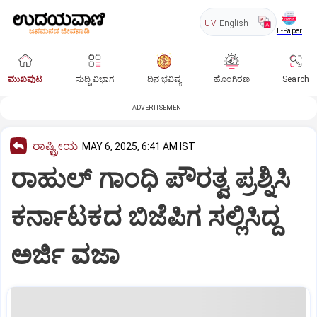
UV
English
E-Paper
ಮುಖಪುಟ
ಸುದ್ದಿ ವಿಭಾಗ
ದಿನ ಭವಿಷ್ಯ
ಹೊಂಗಿರಣ
Search
ADVERTISEMENT
ರಾಷ್ಟ್ರೀಯ
MAY 6, 2025, 6:41 AM IST
ರಾಹುಲ್‌ ಗಾಂಧಿ ಪೌರತ್ವ ಪ್ರಶ್ನಿಸಿ
ಕರ್ನಾಟಕದ ಬಿಜೆಪಿಗ ಸಲ್ಲಿಸಿದ್ದ
ಅರ್ಜಿ ವಜಾ