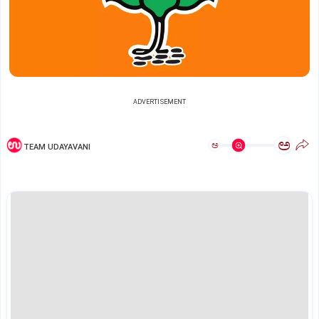
ADVERTISEMENT
ಅ
ಅ
TEAM UDAYAVANI