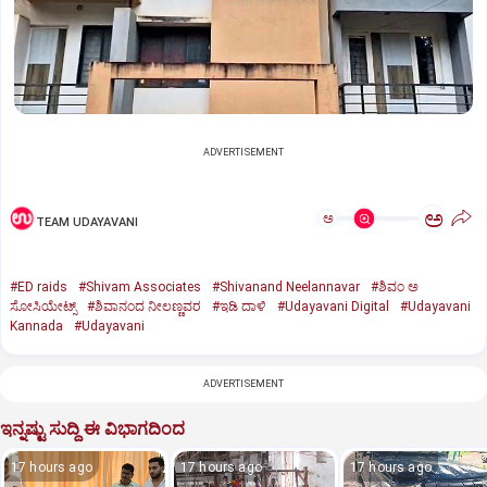
ADVERTISEMENT
ಅ
ಅ
TEAM UDAYAVANI
#ED raids
#Shivam Associates
#Shivanand Neelannavar
#ಶಿವಂ ಅ
ಸೋಸಿಯೇಟ್ಸ್
#ಶಿವಾನಂದ ನೀಲಣ್ಣವರ
#ಇಡಿ ದಾಳಿ
#Udayavani Digital
#Udayavani
Kannada
#Udayavani
ADVERTISEMENT
ಇನ್ನಷ್ಟು ಸುದ್ದಿ ಈ ವಿಭಾಗದಿಂದ
17 hours ago
17 hours ago
17 hours ago