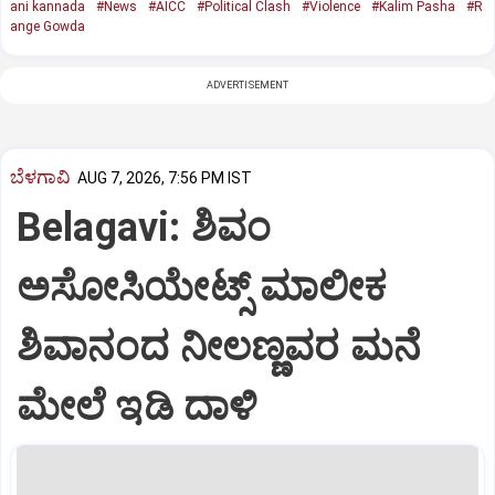
ani kannada
#News
#AICC
#Political Clash
#Violence
#Kalim Pasha
#R
ange Gowda
ADVERTISEMENT
ಬೆಳಗಾವಿ
AUG 7, 2026, 7:56 PM IST
Belagavi: ಶಿವಂ
ಅಸೋಸಿಯೇಟ್ಸ್ ಮಾಲೀಕ
ಶಿವಾನಂದ ನೀಲಣ್ಣವರ ಮನೆ
ಮೇಲೆ ಇಡಿ‌ ದಾಳಿ