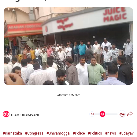
ADVERTISEMENT
ಅ
ಅ
TEAM UDAYAVANI
#Karnataka
#Congress
#Shivamogga
#Police
#Politics
#news
#udayav