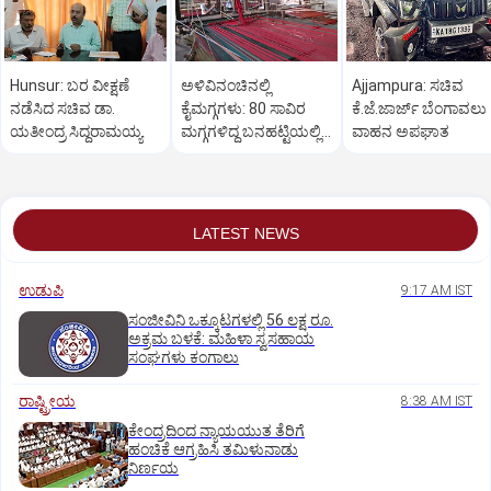
Hunsur: ಬರ ವೀಕ್ಷಣೆ
ಅಳಿವಿನಂಚಿನಲ್ಲಿ
Ajjampura: ಸಚಿವ
ನಡೆಸಿದ ಸಚಿವ ಡಾ.
ಕೈಮಗ್ಗಗಳು: 80 ಸಾವಿರ
ಕೆ.ಜೆ.ಜಾರ್ಜ್ ಬೆಂಗಾವಲು
ಯತೀಂದ್ರ ಸಿದ್ದರಾಮಯ್ಯ
ಮಗ್ಗಗಳಿದ್ದ ಬನಹಟ್ಟಿಯಲ್ಲಿ
ವಾಹನ ಅಪಘಾತ
ಉಳಿದಿರುವುದು ಕೇವಲ 18!
LATEST NEWS
ಉಡುಪಿ
9:17 AM IST
ಸಂಜೀವಿನಿ ಒಕ್ಕೂಟಗಳಲ್ಲಿ 56 ಲಕ್ಷ ರೂ.
ಅಕ್ರಮ ಬಳಕೆ: ಮಹಿಳಾ ಸ್ವಸಹಾಯ
ಸಂಘಗಳು ಕಂಗಾಲು
ರಾಷ್ಟ್ರೀಯ
8:38 AM IST
ಕೇಂದ್ರದಿಂದ ನ್ಯಾಯಯುತ ತೆರಿಗೆ
ಹಂಚಿಕೆ ಆಗ್ರಹಿಸಿ ತಮಿಳುನಾಡು
ನಿರ್ಣಯ