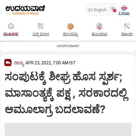
UV
English
E-Paper
ಮುಖಪುಟ
ಸುದ್ದಿ ವಿಭಾಗ
ದಿನ ಭವಿಷ್ಯ
ಹೊಂಗಿರಣ
Search
ADVERTISEMENT
ರಾಜ್ಯ
APR 23, 2022, 7:00 AM IST
ಸಂಪುಟಕ್ಕೆ ಶೀಘ್ರ ಹೊಸ ಸ್ಪರ್ಶ;
ಮಾಸಾಂತ್ಯಕ್ಕೆ ಪಕ್ಷ , ಸರಕಾರದಲ್ಲಿ
ಆಮೂಲಾಗ್ರ ಬದಲಾವಣೆ?