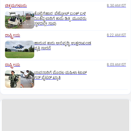
ಚಿಕ್ಕಮಗಳೂರು
8:30 AM IST
ಕೊಟ್ಟಿಗೆಹಾರ: ಪೆಟ್ರೋಲ್ ಬಂಕ್ ಬಳಿ
ನಿಂತಿದ್ದ ಲಾರಿಗೆ ಕಾರು ಡಿಕ್ಕಿ: ಮೂವರು
ಸ್ಥಳದಲ್ಲೇ ಸಾವು
ರಾಷ್ಟ್ರೀಯ
8:22 AM IST
ಹಾರುವ ಕಾರು ಅಭಿವೃದ್ಧಿ: ಉತ್ತರಾಖಂಡ
ವ್ಯಕ್ತಿ ಸಾಧನೆ
ರಾಷ್ಟ್ರೀಯ
8:03 AM IST
ಭಾವನಾರಿಗೆ ಮೊದಲ ಮಹಿಳಾ ಟಾಪ್‌
ಗನ್‌ ಫೈಟರ್‌ ಖ್ಯಾತಿ