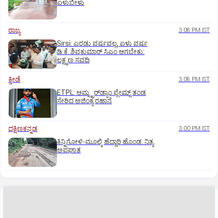
ಏಳುಬೀಳು
ರಾಜ್ಯ
3:08 PM IST
Sirsi: ಎರಡು ವರ್ಷವಲ್ಲ, ಏಳು ವರ್ಷ
ಡಿ.ಕೆ. ಶಿವಕುಮಾರ್ ಸಿಎಂ ಆಗಬೇಕು:
ಲಕ್ಷ್ಮಣ ಸವದಿ
ಕ್ರೀಡೆ
3:08 PM IST
ETPL: ಆಮ್ಸ್ಟರ್‌ಡ್ಯಾಂ ಫ್ಲೇಮ್ಸ್‌ ತಂಡ
ಸೇರಿದ ಅಜಿಂಕ್ಯ ರಹಾನೆ
ದಕ್ಷಿಣಕನ್ನಡ
3:00 PM IST
ಕಿನ್ನಿಗೋಳಿ-ಮೂಲ್ಕಿ ಹೆದ್ದಾರಿ ಹೊಂಡ: ನಿತ್ಯ
ಅಪಘಾತ