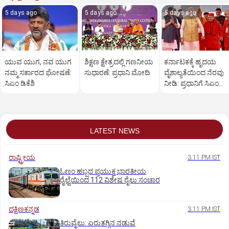
5 days ago
5 days ago
5 days ago
ಯುವ ಯುಗ, ನವ ಯುಗ
ಶಿಕ್ಷಣ ಕ್ಷೇತ್ರದಲ್ಲಿ ಗಣನೀಯ
ಕರ್ನಾಟಕಕ್ಕೆ ಹೃದಯ
ನಮ್ಮ ಸರ್ಕಾರದ ಘೋಷಣೆ:
ಸುಧಾರಣೆ: ಪ್ರಧಾನಿ ಮೋದಿ
ವೈಶಾಲ್ಯತೆಯಿಂದ ನೆರವು
ಸಿಎಂ ಡಿಕೆಶಿ
ನೀಡಿ: ಪ್ರಧಾನಿಗೆ ಸಿಎಂ
ಮನವಿ
LATEST NEWS
ರಾಷ್ಟ್ರೀಯ
3:11 PM IST
ಓಣಂ ಹಬ್ಬದ ಪ್ರಯುಕ್ತ ಭಾರತೀಯ
ರೈಲ್ವೆಯಿಂದ 112 ವಿಶೇಷ ರೈಲು ಸಂಚಾರ
ದಕ್ಷಿಣಕನ್ನಡ
3:11 PM IST
ತಿರುವೈಲು: ಏರುತಗ್ಗಿನ ನಡುವೆ