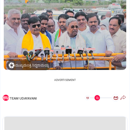
ಮುಖ್ಯಮಂತ್ರಿ ಸಿದ್ದರಾಮಯ್ಯ
ADVERTISEMENT
ಅ
ಅ
TEAM UDAYAVANI