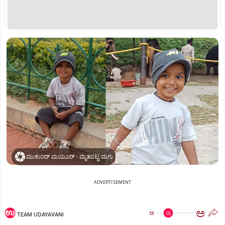
ಮುಕುಂದ್ ಮಯೂರ್ - ಮೃತಪಟ್ಟ ಮಗು
ADVERTISEMENT
ಅ
ಅ
TEAM UDAYAVANI