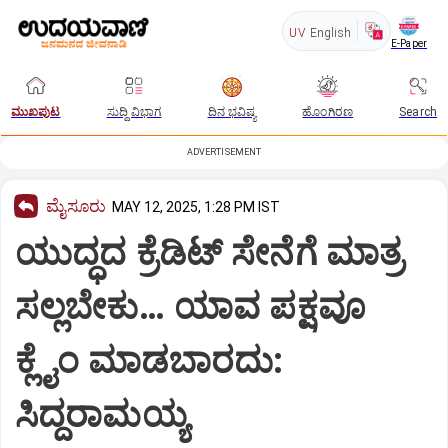
UV
English
E-Paper
ಮುಖಪುಟ
ಸುದ್ದಿ ವಿಭಾಗ
ದಿನ ಭವಿಷ್ಯ
ಹೊಂಗಿರಣ
Search
ADVERTISEMENT
ಮೈಸೂರು
MAY 12, 2025, 1:28 PM IST
ಯುದ್ಧದ ಕ್ರೆಡಿಟ್ ಸೇನೆಗೆ ಮಾತ್ರ
ಸಲ್ಲಬೇಕು… ಯಾವ ಪಕ್ಷವೂ
ಕ್ಲೈಂ ಮಾಡಬಾರದು:
ಸಿದ್ದರಾಮಯ್ಯ