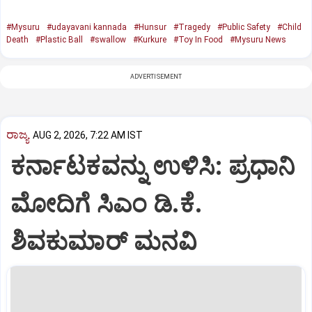
#Mysuru
#udayavani kannada
#Hunsur
#Tragedy
#Public Safety
#Child
Death
#Plastic Ball
#swallow
#Kurkure
#Toy In Food
#Mysuru News
ADVERTISEMENT
ರಾಜ್ಯ
AUG 2, 2026, 7:22 AM IST
ಕರ್ನಾಟಕವನ್ನು ಉಳಿಸಿ: ಪ್ರಧಾನಿ
ಮೋದಿಗೆ ಸಿಎಂ ಡಿ.ಕೆ.
ಶಿವಕುಮಾರ್ ಮನವಿ