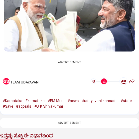
ADVERTISEMENT
ಅ
ಅ
TEAM UDAYAVANI
#Karnataka
#karnataka
#PM Modi
#news
#udayavani kannada
#state
#Save
#appeals
#D K Shivakumar
ADVERTISEMENT
ಇನ್ನಷ್ಟು ಸುದ್ದಿ ಈ ವಿಭಾಗದಿಂದ