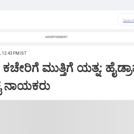
Searc
ADVERTISEMENT
, 12:43 PM IST
ಕಚೇರಿಗೆ ಮುತ್ತಿಗೆ ಯತ್ನ: ಹೈಡ್
 ಕೈ ನಾಯಕರು