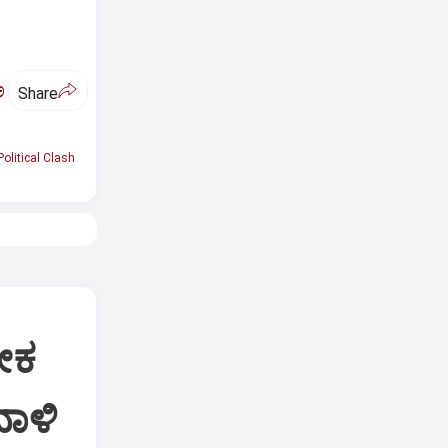
ಅ
Share
Political Clash
ೀಕ
ದಾಳಿ