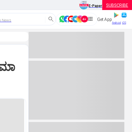
SUBSCRIBE
E-Paper
Get App
h News
Android
iOS
ರಾಮಾ