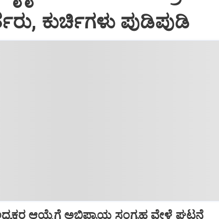
ತರು, ಕುರ್ಚಿಗಳು ಪುಡಿಪುಡಿ
್ ಅಧ್ಯಕ್ಷರ ಆಯ್ಕೆಗೆ ಅಭಿಪ್ರಾಯ ಸಂಗ್ರಹ ವೇಳೆ ಘಟನೆ