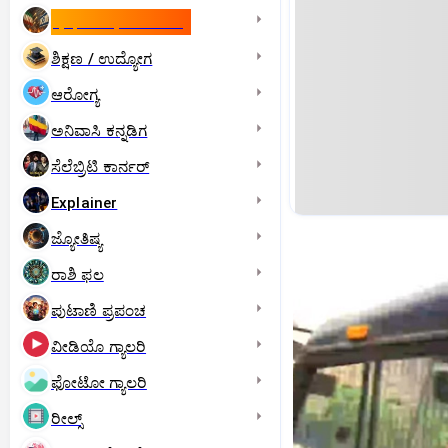
ಇಸ್ರೇಲ್- ಇರಾನ್‌ ಯುದ್ಧ
ಶಿಕ್ಷಣ / ಉದ್ಯೋಗ
ಆರೋಗ್ಯ
ಅನಿವಾಸಿ ಕನ್ನಡಿಗ
ಸೆಲೆಬ್ರಿಟಿ ಕಾರ್ನರ್‌
Explainer
ಜ್ಯೋತಿಷ್ಯ
ರಾಶಿ ಫಲ
ಪುಟಾಣಿ ಪ್ರಪಂಚ
ವೀಡಿಯೊ ಗ್ಯಾಲರಿ
ಫೋಟೋ ಗ್ಯಾಲರಿ
ರೀಲ್ಸ್