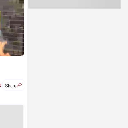
ಅ
Share