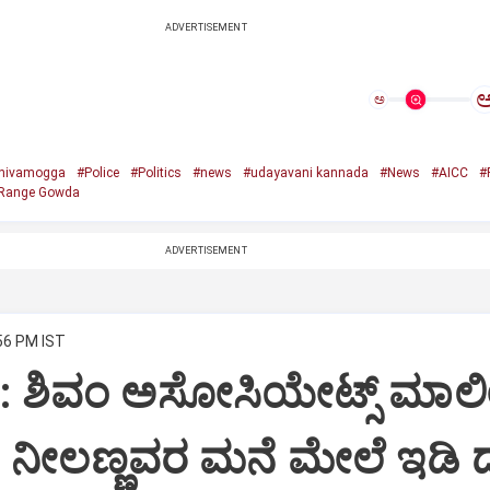
ADVERTISEMENT
ಅ
hivamogga
#Police
#Politics
#news
#udayavani kannada
#News
#AICC
#
Range Gowda
ADVERTISEMENT
:56 PM IST
i: ಶಿವಂ ಅಸೋಸಿಯೇಟ್ಸ್ ಮಾಲ
ನೀಲಣ್ಣವರ ಮನೆ ಮೇಲೆ ಇಡಿ‌ 