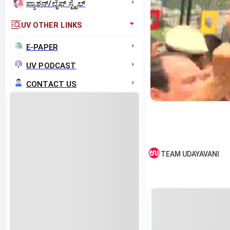
ಫ್ಯಾಶನ್/ಲೈಫ್‌ ಸ್ಟೈಲ್
UV OTHER LINKS
E-PAPER
UV PODCAST
CONTACT US
TEAM UDAYAVANI