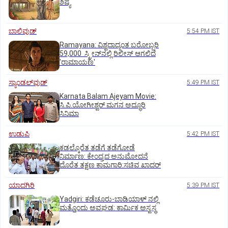
ಶಿಷ್ಯ
ಬಾಲಿವುಡ್‌
5:54 PM IST
Ramayana: ವಿಶ್ವದಾದ್ಯಂತ ಬರೋಬ್ಬರಿ
59,000 ಸ್ಕ್ರೀನ್‌ನಲ್ಲಿ ರಿಲೀಸ್‌ ಆಗಲಿದೆ
'ರಾಮಾಯಣ'
ಸ್ಯಾಂಡಲ್‌ವುಡ್‌
5:49 PM IST
Karnata Balam Ajeyam Movie:
ಸಿ.ಪಿ.ಯೋಗೀಶ್ವರ್‌ ಮಗನ ಅದ್ಧೂರಿ
ಸಿನಿಮಾ
ಉಡುಪಿ
5:42 PM IST
ಕಡಲ್ಕೊರೆತ ತಡೆಗೆ ತಡೆಗೋಡೆ
ನಿರ್ಮಾಣ: ಕೇಂದ್ರದ ಅನುಮೋದನೆ
ದೊರೆತ ತಕ್ಷಣ ಕಾಮಗಾರಿ:ಸಚಿವ ಖಾದರ್
ಯಾದಗಿರಿ
5:39 PM IST
Yadgiri: ಕಡೆಚೂರು-ಬಾಡಿಯಾಳ್ ನಲ್ಲಿ
ಮತ್ತೊಂದು ಅವಘಡ: ಕಾರ್ಮಿಕ ಅಸ್ವಸ್ಥ