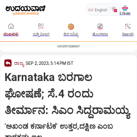
UV
English
E-Paper
ಮುಖಪುಟ
ಸುದ್ದಿ ವಿಭಾಗ
ದಿನ ಭವಿಷ್ಯ
ಹೊಂಗಿರಣ
Search
ADVERTISEMENT
ರಾಜ್ಯ
SEP 2, 2023, 5:14 PM IST
Karnataka ಬರಗಾಲ
ಘೋಷಣೆ; ಸೆ.4 ರಂದು
ತೀರ್ಮಾನ: ಸಿಎಂ ಸಿದ್ದರಾಮಯ್ಯ
'ಅಖಂಡ ಕರ್ನಾಟಕ' ಉತ್ತರ,ದಕ್ಷಿಣ ಎಂಬ