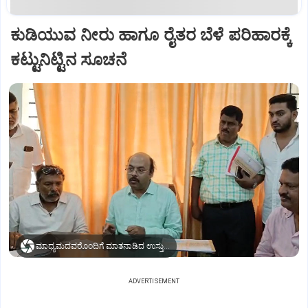
ಕುಡಿಯುವ ನೀರು ಹಾಗೂ ರೈತರ ಬೆಳೆ ಪರಿಹಾರಕ್ಕೆ
ಕಟ್ಟುನಿಟ್ಟಿನ ಸೂಚನೆ
ಮಾಧ್ಯಮದವರೊಂದಿಗೆ ಮಾತನಾಡಿದ ಉಸ್ತುವಾರಿ ಸಚಿವ ಡಾ. ಯತೀಂದ್ರ ಸಿದ್ದರಾಮಯ್ಯ
ADVERTISEMENT