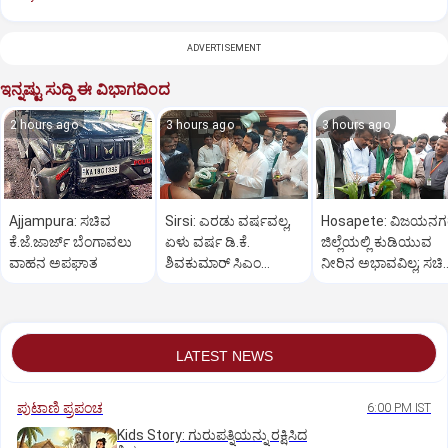
ADVERTISEMENT
ಇನ್ನಷ್ಟು ಸುದ್ದಿ ಈ ವಿಭಾಗದಿಂದ
2 hours ago
3 hours ago
3 hours ago
Ajjampura: ಸಚಿವ
Sirsi: ಎರಡು ವರ್ಷವಲ್ಲ,
Hosapete: ವಿಜಯನ
ಕೆ.ಜೆ.ಜಾರ್ಜ್ ಬೆಂಗಾವಲು
ಏಳು ವರ್ಷ ಡಿ.ಕೆ.
ಜಿಲ್ಲೆಯಲ್ಲಿ ಕುಡಿಯುವ
ವಾಹನ ಅಪಘಾತ
ಶಿವಕುಮಾರ್ ಸಿಎಂ
ನೀರಿನ ಅಭಾವವಿಲ್ಲ; ಸಚಿ
ಆಗಬೇಕು: ಲಕ್ಷ್ಮಣ ಸವದಿ
ಜಮೀರ್ ಅಹಮದ್ ವಿಶ್ವ
LATEST NEWS
ಪುಟಾಣಿ ಪ್ರಪಂಚ
6:00 PM IST
Kids Story: ಗುರುಪತ್ನಿಯನ್ನು ರಕ್ಷಿಸಿದ