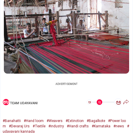
ADVERTISEMENT
ಅ
ಅ
TEAM UDAYAVANI
#Banahatti
#Hand loom
#Weavers
#Extinction
#Bagalkote
#Power loo
m
#Devaraj Urs
#Textile
#industry
#Handi crafts
#Karnataka
#news
#
udayavani kannada