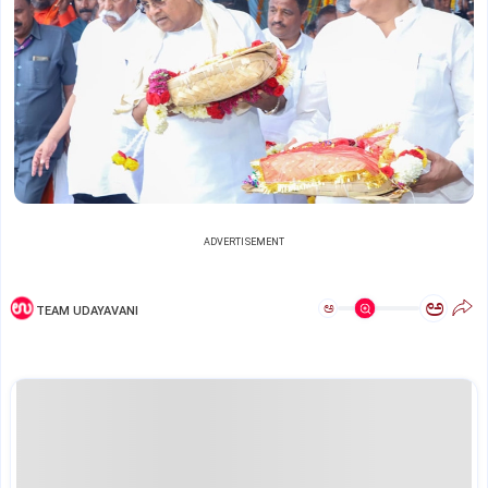
ADVERTISEMENT
ಅ
ಅ
TEAM UDAYAVANI