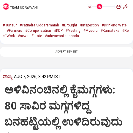
ಅ
ಅ
TEAM UDAYAVANI
#Hunsur
#Yatindra Siddaramaiah
#Drought
#Inspection
#Drinking Wate
r
#Farmers
#Compensation
#KDP
#Meeting
#Mysuru
#Karnataka
#Reli
ef Work
#news
#state
#udayavani kannada
ADVERTISEMENT
ರಾಜ್ಯ
AUG 7, 2026, 3:42 PM IST
ಅಳಿವಿನಂಚಿನಲ್ಲಿ ಕೈಮಗ್ಗಗಳು:
80 ಸಾವಿರ ಮಗ್ಗಗಳಿದ್ದ
ಬನಹಟ್ಟಿಯಲ್ಲಿ ಉಳಿದಿರುವುದು